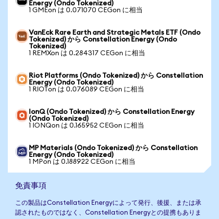
Energy (Ondo Tokenized)
1 GMEon は 0.071070 CEGon に相当
VanEck Rare Earth and Strategic Metals ETF (Ondo
Tokenized) から Constellation Energy (Ondo
Tokenized)
1 REMXon は 0.284317 CEGon に相当
Riot Platforms (Ondo Tokenized) から Constellation
Energy (Ondo Tokenized)
1 RIOTon は 0.076089 CEGon に相当
IonQ (Ondo Tokenized) から Constellation Energy
(Ondo Tokenized)
1 IONQon は 0.165952 CEGon に相当
MP Materials (Ondo Tokenized) から Constellation
Energy (Ondo Tokenized)
1 MPon は 0.188922 CEGon に相当
免責事項
この製品はConstellation Energyによって発行、後援、または承
認されたものではなく、Constellation Energyとの提携もありま