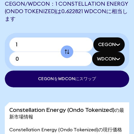
CEGON/WDCON：1 CONSTELLATION ENERGY
(ONDO TOKENIZED)は0.622821 WDCONに相当し
ます
CEGON
WDCON
CEGONをWDCONにスワップ
Constellation Energy (Ondo Tokenized)の最
新市場情報
Constellation Energy (Ondo Tokenized)の現行価格