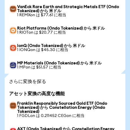
VanEck Rare Earth and Strategic Metals ETF (Ondo
Tokenized) から 米ドル
1 REMXon は $77.61 に相当
Riot Platforms (Ondo Tokenized) から 米ドル
1 RIOTon は $20.77 に相当
IonQ (Ondo Tokenized) から 米ドル
1 IONQon は $45.30 に相当
MP Materials (Ondo Tokenized) から 米ドル
1 MPon は $51.57 に相当
さらに変換を探る
アセット変換の高度な機能
Franklin Responsibly Sourced Gold ETF (Ondo
Tokenized) から Constellation Energy (Ondo
Tokenized)
1 FGDLon は 0.211452 CEGon に相当
AXT (Ondo Tokenized) から Constellation Energy