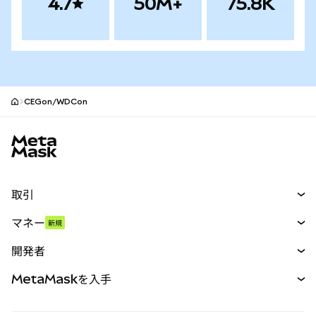
4.7
50M+
75.8K
CEGon/WDCon
MetaMaskサイトフッター
取引
スワップ
マネー
新規
予測
新規
購入
開発者
パーペチュアル
新規
カード
ドキュメントを表示
MetaMaskを入手
RWA
mUSD
新規
ダッシュボード
トランザクションシールド
収益化