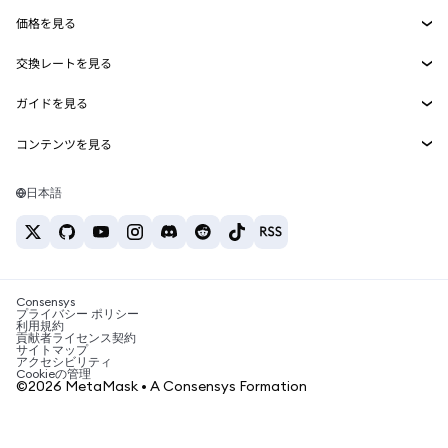
Smart Accounts Kit
Agent Wallet
新規
価格を見る
埋め込みウォレット
Snaps
ビットコインの価格
交換レートを見る
MetaMask Connect
イーサリアムの価格
報酬
新規
BTC→USD
Solanaの価格
ガイドを見る
Snaps
セキュリティ
ETH→USD
BTCの購入
Shiba Inuの価格
USDT→INR
コンテンツを見る
Web3サービス
サポート
ETHの購入
Pepeの価格
ビットコインウォレット
BTC→USDT
SOLの購入
キャリア
Tetherの価格
Solanaウォレット
日本語
BTC→INR
PEPEの購入
お問い合わせ
USDCの価格
おすすめの暗号資産カード
ETH→USDT
USDTの購入
Chanlinkの価格
おすすめのモバイル暗号資産ウォレット
USDT→PHP
USDCの購入
Polymarketとは？
BTC→EUR
SHIBの購入
Consensys
税制関連ニュース
プライバシー ポリシー
利用規約
BNBの購入
貢献者ライセンス契約
暗号資産の購入方法は？
サイトマップ
アクセシビリティ
ビットコインを売るには？
Cookieの管理
©2026 MetaMask • A Consensys Formation