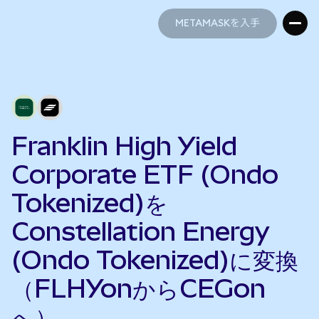
METAMASKを入手
METAMASKを入手
Franklin High Yield
Corporate ETF (Ondo
Tokenized)を
Constellation Energy
(Ondo Tokenized)に変換
（FLHYonからCEGon
へ）