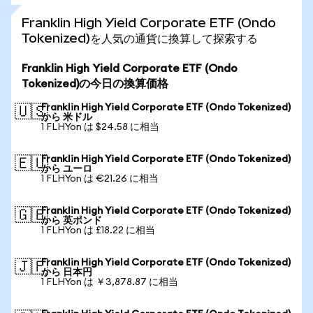
Franklin High Yield Corporate ETF (Ondo
Tokenized)を人気の通貨に換算して探索する
Franklin High Yield Corporate ETF (Ondo
Tokenized)の今日の換算価格
Franklin High Yield Corporate ETF (Ondo Tokenized)
🇺🇸
から 米ドル
1 FLHYon は $24.58 に相当
Franklin High Yield Corporate ETF (Ondo Tokenized)
🇪🇺
から ユーロ
1 FLHYon は €21.26 に相当
Franklin High Yield Corporate ETF (Ondo Tokenized)
🇬🇧
から 英ポンド
1 FLHYon は £18.22 に相当
Franklin High Yield Corporate ETF (Ondo Tokenized)
🇯🇵
から 日本円
1 FLHYon は ￥3,878.87 に相当