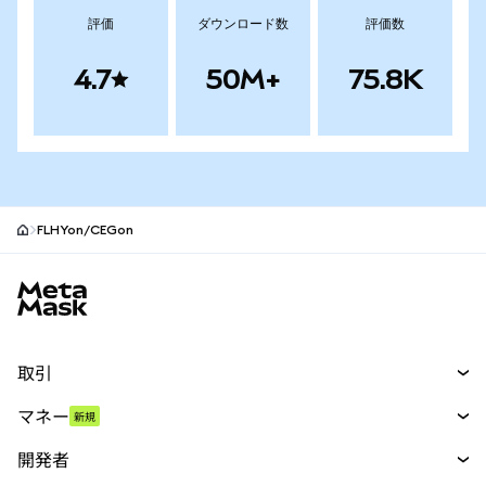
評価
ダウンロード数
評価数
4.7
50M+
75.8K
FLHYon/CEGon
MetaMaskサイトフッター
取引
スワップ
マネー
新規
予測
新規
購入
開発者
パーペチュアル
新規
カード
ドキュメントを表示