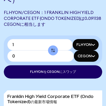
FLHYON/CEGON：1 FRANKLIN HIGH YIELD
CORPORATE ETF (ONDO TOKENIZED)は0.091138
CEGONに相当します
FLHYON
CEGON
FLHYONをCEGONにスワップ
Franklin High Yield Corporate ETF (Ondo
Tokenized)の最新市場情報