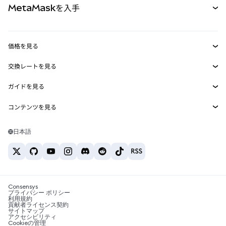
MetaMaskを入手
RWA
mUSD
新規
ダッシュボード
トランザクションシールド
収益化
Smart Accounts Kit
Agent Wallet
新規
価格を見る
埋め込みウォレット
Snaps
ビットコインの価格
交換レートを見る
MetaMask Connect
イーサリアムの価格
報酬
新規
BTC→USD
Solanaの価格
ガイドを見る
Snaps
セキュリティ
ETH→USD
BTCの購入
Shiba Inuの価格
USDT→INR
コンテンツを見る
Web3サービス
サポート
ETHの購入
Pepeの価格
ビットコインウォレット
BTC→USDT
SOLの購入
キャリア
Tetherの価格
Solanaウォレット
日本語
BTC→INR
PEPEの購入
お問い合わせ
USDCの価格
おすすめの暗号資産カード
ETH→USDT
USDTの購入
Chanlinkの価格
おすすめのモバイル暗号資産ウォレット
USDT→PHP
USDCの購入
Polymarketとは？
BTC→EUR
SHIBの購入
Consensys
税制関連ニュース
プライバシー ポリシー
利用規約
BNBの購入
貢献者ライセンス契約
暗号資産の購入方法は？
サイトマップ
アクセシビリティ
ビットコインを売るには？
Cookieの管理