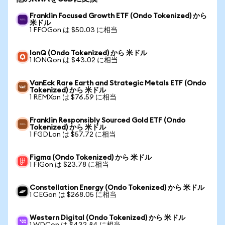
Franklin Focused Growth ETF (Ondo Tokenized) から
米ドル
1 FFOGon は $50.03 に相当
IonQ (Ondo Tokenized) から 米ドル
1 IONQon は $43.02 に相当
VanEck Rare Earth and Strategic Metals ETF (Ondo
Tokenized) から 米ドル
1 REMXon は $76.59 に相当
Franklin Responsibly Sourced Gold ETF (Ondo
Tokenized) から 米ドル
1 FGDLon は $57.72 に相当
Figma (Ondo Tokenized) から 米ドル
1 FIGon は $23.78 に相当
Constellation Energy (Ondo Tokenized) から 米ドル
1 CEGon は $268.05 に相当
Western Digital (Ondo Tokenized) から 米ドル