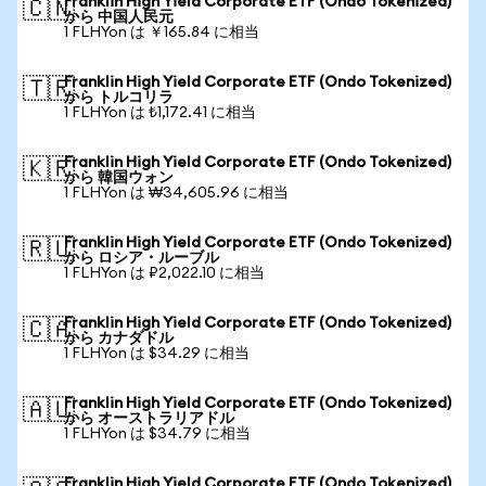
Franklin High Yield Corporate ETF (Ondo Tokenized)
🇨🇳
から 中国人民元
1 FLHYon は ￥165.84 に相当
Franklin High Yield Corporate ETF (Ondo Tokenized)
🇹🇷
から トルコリラ
1 FLHYon は ₺1,172.41 に相当
Franklin High Yield Corporate ETF (Ondo Tokenized)
🇰🇷
から 韓国ウォン
1 FLHYon は ₩34,605.96 に相当
Franklin High Yield Corporate ETF (Ondo Tokenized)
🇷🇺
から ロシア・ルーブル
1 FLHYon は ₽2,022.10 に相当
Franklin High Yield Corporate ETF (Ondo Tokenized)
🇨🇦
から カナダドル
1 FLHYon は $34.29 に相当
Franklin High Yield Corporate ETF (Ondo Tokenized)
🇦🇺
から オーストラリアドル
1 FLHYon は $34.79 に相当
Franklin High Yield Corporate ETF (Ondo Tokenized)