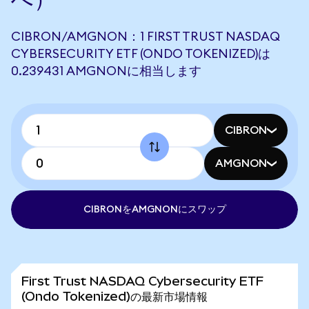
CIBRON/AMGNON：1 FIRST TRUST NASDAQ
CYBERSECURITY ETF (ONDO TOKENIZED)は
0.239431 AMGNONに相当します
CIBRON
AMGNON
CIBRONをAMGNONにスワップ
First Trust NASDAQ Cybersecurity ETF
(Ondo Tokenized)の最新市場情報