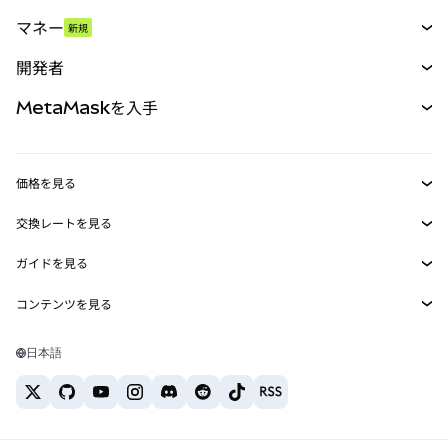
スワップ
マネー
新規
予測
新規
購入
開発者
パーペチュアル
新規
カード
ドキュメントを表示
MetaMaskを入手
RWA
mUSD
新規
ダッシュボード
トランザクションシールド
収益化
Smart Accounts Kit
Agent Wallet
新規
価格を見る
埋め込みウォレット
Snaps
ビットコインの価格
交換レートを見る
MetaMask Connect
イーサリアムの価格
報酬
新規
BTC→USD
Solanaの価格
ガイドを見る
Snaps
セキュリティ
ETH→USD
BTCの購入
Shiba Inuの価格
USDT→INR
コンテンツを見る
Web3サービス
サポート
ETHの購入
Pepeの価格
ビットコインウォレット
BTC→USDT
SOLの購入
キャリア
Tetherの価格
Solanaウォレット
日本語
BTC→INR
PEPEの購入
お問い合わせ
USDCの価格
おすすめの暗号資産カード
ETH→USDT
USDTの購入
Chanlinkの価格
おすすめのモバイル暗号資産ウォレット
USDT→PHP
USDCの購入
Polymarketとは？