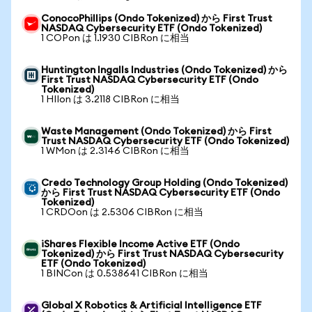
ConocoPhillips (Ondo Tokenized) から First Trust
NASDAQ Cybersecurity ETF (Ondo Tokenized)
1 COPon は 1.1930 CIBRon に相当
Huntington Ingalls Industries (Ondo Tokenized) から
First Trust NASDAQ Cybersecurity ETF (Ondo
Tokenized)
1 HIIon は 3.2118 CIBRon に相当
Waste Management (Ondo Tokenized) から First
Trust NASDAQ Cybersecurity ETF (Ondo Tokenized)
1 WMon は 2.3146 CIBRon に相当
Credo Technology Group Holding (Ondo Tokenized)
から First Trust NASDAQ Cybersecurity ETF (Ondo
Tokenized)
1 CRDOon は 2.5306 CIBRon に相当
iShares Flexible Income Active ETF (Ondo
Tokenized) から First Trust NASDAQ Cybersecurity
ETF (Ondo Tokenized)
1 BINCon は 0.538641 CIBRon に相当
Global X Robotics & Artificial Intelligence ETF