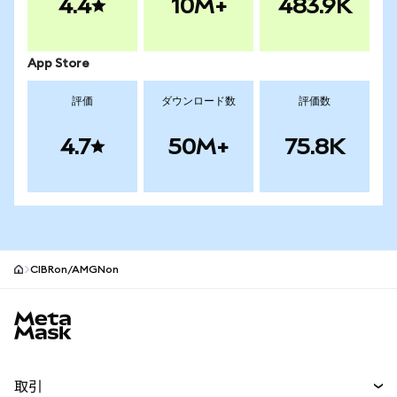
4.4
10M+
483.9K
App Store
評価
ダウンロード数
評価数
4.7
50M+
75.8K
CIBRon/AMGNon
MetaMaskサイトフッター
取引