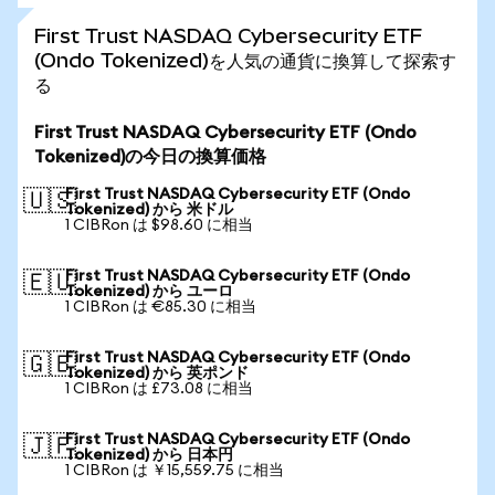
First Trust NASDAQ Cybersecurity ETF
(Ondo Tokenized)を人気の通貨に換算して探索す
る
First Trust NASDAQ Cybersecurity ETF (Ondo
Tokenized)の今日の換算価格
First Trust NASDAQ Cybersecurity ETF (Ondo
🇺🇸
Tokenized) から 米ドル
1 CIBRon は $98.60 に相当
First Trust NASDAQ Cybersecurity ETF (Ondo
🇪🇺
Tokenized) から ユーロ
1 CIBRon は €85.30 に相当
First Trust NASDAQ Cybersecurity ETF (Ondo
🇬🇧
Tokenized) から 英ポンド
1 CIBRon は £73.08 に相当
First Trust NASDAQ Cybersecurity ETF (Ondo
🇯🇵
Tokenized) から 日本円
1 CIBRon は ￥15,559.75 に相当