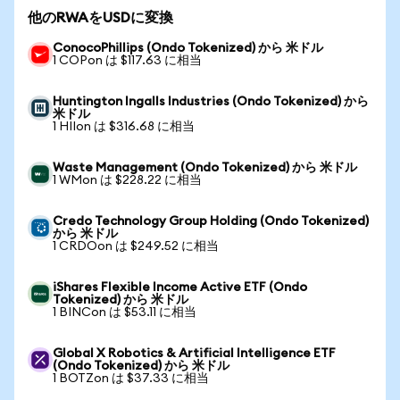
他のRWAをUSDに変換
ConocoPhillips (Ondo Tokenized) から 米ドル
1 COPon は $117.63 に相当
Huntington Ingalls Industries (Ondo Tokenized) から
米ドル
1 HIIon は $316.68 に相当
Waste Management (Ondo Tokenized) から 米ドル
1 WMon は $228.22 に相当
Credo Technology Group Holding (Ondo Tokenized)
から 米ドル
1 CRDOon は $249.52 に相当
iShares Flexible Income Active ETF (Ondo
Tokenized) から 米ドル
1 BINCon は $53.11 に相当
Global X Robotics & Artificial Intelligence ETF
(Ondo Tokenized) から 米ドル
1 BOTZon は $37.33 に相当