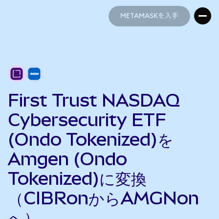
METAMASKを入手
METAMASKを入手
First Trust NASDAQ
Cybersecurity ETF
(Ondo Tokenized)を
Amgen (Ondo
Tokenized)に変換
（CIBRonからAMGNon
へ）