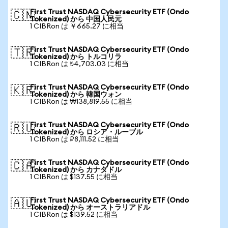
First Trust NASDAQ Cybersecurity ETF (Ondo
🇨🇳
Tokenized) から 中国人民元
1 CIBRon は ￥665.27 に相当
First Trust NASDAQ Cybersecurity ETF (Ondo
🇹🇷
Tokenized) から トルコリラ
1 CIBRon は ₺4,703.03 に相当
First Trust NASDAQ Cybersecurity ETF (Ondo
🇰🇷
Tokenized) から 韓国ウォン
1 CIBRon は ₩138,819.55 に相当
First Trust NASDAQ Cybersecurity ETF (Ondo
🇷🇺
Tokenized) から ロシア・ルーブル
1 CIBRon は ₽8,111.52 に相当
First Trust NASDAQ Cybersecurity ETF (Ondo
🇨🇦
Tokenized) から カナダドル
1 CIBRon は $137.55 に相当
First Trust NASDAQ Cybersecurity ETF (Ondo
🇦🇺
Tokenized) から オーストラリアドル
1 CIBRon は $139.52 に相当