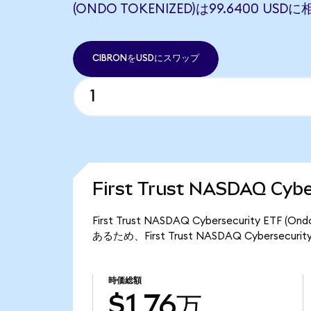
(ONDO TOKENIZED)は99.6400 US
CIBRONをUSDにスワップ
First Trust NASDAQ Cy
First Trust NASDAQ Cybersecurity E
あるため、First Trust NASDAQ Cybersecur
時価総額
$1.76万