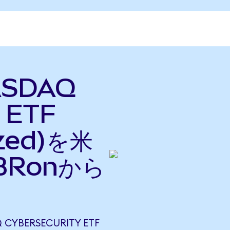
NASDAQ
y ETF
ized)を米
BRonから
 CYBERSECURITY ETF