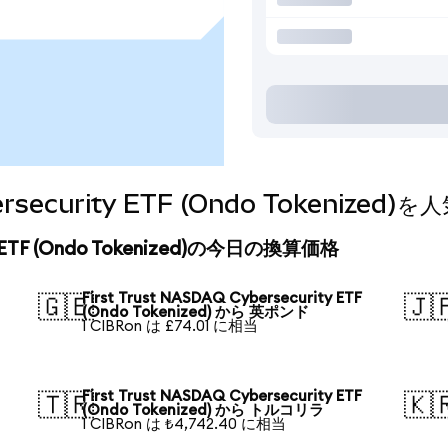
ybersecurity ETF (Ondo Tokeni
ity ETF (Ondo Tokenized)の今日の換算価格
First Trust NASDAQ Cybersecurity ETF
🇬🇧
🇯
(Ondo Tokenized) から 英ポンド
1 CIBRon は £74.01 に相当
First Trust NASDAQ Cybersecurity ETF
🇹🇷
🇰
(Ondo Tokenized) から トルコリラ
1 CIBRon は ₺4,742.40 に相当