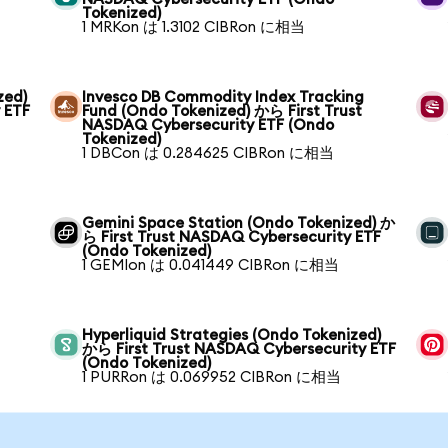
Tokenized)
1 MRKon は 1.3102 CIBRon に相当
zed)
Invesco DB Commodity Index Tracking
 ETF
Fund (Ondo Tokenized) から First Trust
NASDAQ Cybersecurity ETF (Ondo
Tokenized)
1 DBCon は 0.284625 CIBRon に相当
Gemini Space Station (Ondo Tokenized) か
ら First Trust NASDAQ Cybersecurity ETF
(Ondo Tokenized)
1 GEMIon は 0.041449 CIBRon に相当
Hyperliquid Strategies (Ondo Tokenized)
から First Trust NASDAQ Cybersecurity ETF
(Ondo Tokenized)
1 PURRon は 0.069952 CIBRon に相当