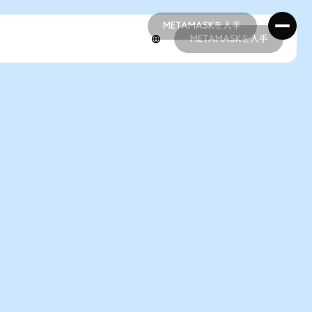
METAMASKを入手
METAMASKを入手
METAMASKを入手
METAMASKを入手