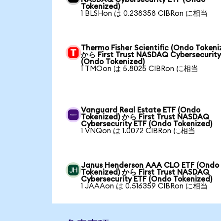
Tokenized)
1 BLSHon は 0.238358 CIBRon に相当
Thermo Fisher Scientific (Ondo Tokeni
から First Trust NASDAQ Cybersecurity
(Ondo Tokenized)
1 TMOon は 5.8025 CIBRon に相当
Vanguard Real Estate ETF (Ondo
Tokenized) から First Trust NASDAQ
Cybersecurity ETF (Ondo Tokenized)
1 VNQon は 1.0072 CIBRon に相当
Janus Henderson AAA CLO ETF (Ondo
Tokenized) から First Trust NASDAQ
Cybersecurity ETF (Ondo Tokenized)
1 JAAAon は 0.516359 CIBRon に相当