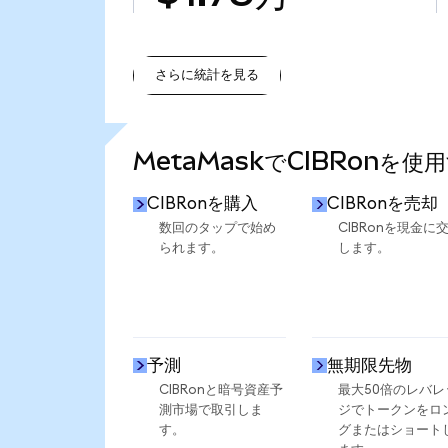
さらに統計を見る
さらに統計を見る
MetaMaskでCIBRonを使
CIBRonを購入
CIBRonを売却
数回のタップで始め
CIBRonを現金に
られます。
します。
予測
無期限先物
CIBRonと暗号資産予
最大50倍のレバレ
測市場で取引しま
ジでトークンをロ
す。
グまたはショート