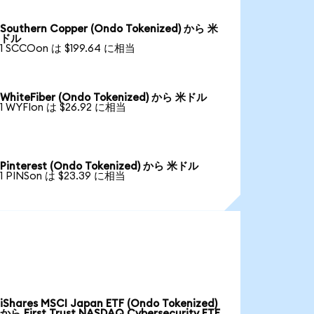
Southern Copper (Ondo Tokenized) から 米
ドル
1 SCCOon は $199.64 に相当
WhiteFiber (Ondo Tokenized) から 米ドル
1 WYFIon は $26.92 に相当
Pinterest (Ondo Tokenized) から 米ドル
1 PINSon は $23.39 に相当
iShares MSCI Japan ETF (Ondo Tokenized)
から First Trust NASDAQ Cybersecurity ETF