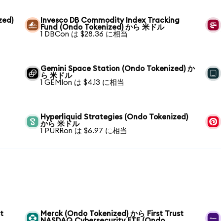
zed)
Invesco DB Commodity Index Tracking
Fund (Ondo Tokenized) から 米ドル
1 DBCon は $28.36 に相当
Gemini Space Station (Ondo Tokenized) か
ら 米ドル
1 GEMIon は $4.13 に相当
Hyperliquid Strategies (Ondo Tokenized)
から 米ドル
1 PURRon は $6.97 に相当
t
Merck (Ondo Tokenized) から First Trust
NASDAQ Cybersecurity ETF (Ondo