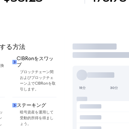
用する方法
取引
CIBRonをスワッ
プ
交換
ブロックチェーン間
およびブロックチェ
ーン上でCIBRonを取
15分
30分
引します。
ステーキング
ッ
暗号資産を運用して
ン
受動的所得を得まし
し
ょう。