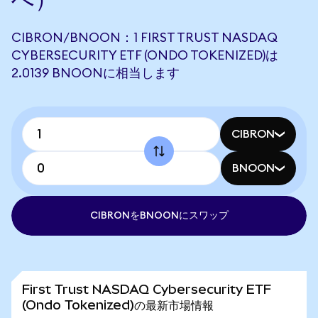
CIBRON/BNOON：1 FIRST TRUST NASDAQ
CYBERSECURITY ETF (ONDO TOKENIZED)は
2.0139 BNOONに相当します
CIBRON
BNOON
CIBRONをBNOONにスワップ
First Trust NASDAQ Cybersecurity ETF
(Ondo Tokenized)の最新市場情報