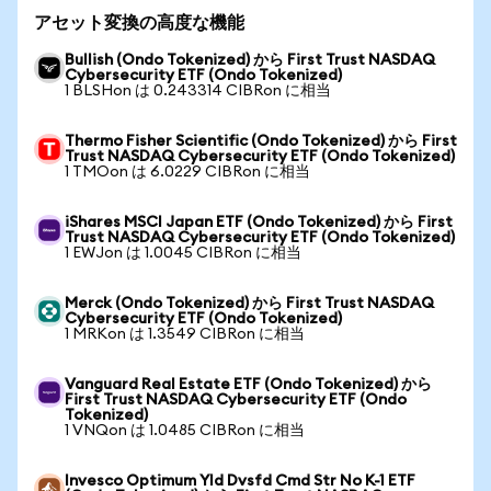
アセット変換の高度な機能
Bullish (Ondo Tokenized) から First Trust NASDAQ
Cybersecurity ETF (Ondo Tokenized)
1 BLSHon は 0.243314 CIBRon に相当
Thermo Fisher Scientific (Ondo Tokenized) から First
Trust NASDAQ Cybersecurity ETF (Ondo Tokenized)
1 TMOon は 6.0229 CIBRon に相当
iShares MSCI Japan ETF (Ondo Tokenized) から First
Trust NASDAQ Cybersecurity ETF (Ondo Tokenized)
1 EWJon は 1.0045 CIBRon に相当
Merck (Ondo Tokenized) から First Trust NASDAQ
Cybersecurity ETF (Ondo Tokenized)
1 MRKon は 1.3549 CIBRon に相当
Vanguard Real Estate ETF (Ondo Tokenized) から
First Trust NASDAQ Cybersecurity ETF (Ondo
Tokenized)
1 VNQon は 1.0485 CIBRon に相当
Invesco Optimum Yld Dvsfd Cmd Str No K-1 ETF