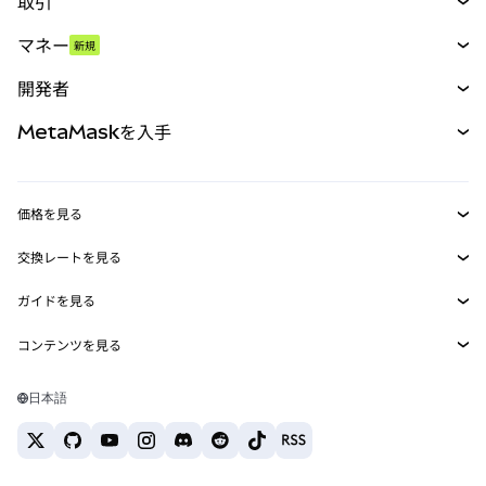
取引
スワップ
マネー
新規
予測
新規
購入
開発者
パーペチュアル
新規
カード
ドキュメントを表示
MetaMaskを入手
RWA
mUSD
新規
ダッシュボード
トランザクションシールド
収益化
Smart Accounts Kit
Agent Wallet
新規
価格を見る
埋め込みウォレット
Snaps
ビットコインの価格
交換レートを見る
MetaMask Connect
イーサリアムの価格
報酬
新規
BTC→USD
Solanaの価格
ガイドを見る
Snaps
セキュリティ
ETH→USD
BTCの購入
Shiba Inuの価格
USDT→INR
コンテンツを見る
Web3サービス
サポート
ETHの購入
Pepeの価格
ビットコインウォレット
BTC→USDT
SOLの購入
キャリア
Tetherの価格
Solanaウォレット
日本語
BTC→INR
PEPEの購入
お問い合わせ
USDCの価格
おすすめの暗号資産カード
ETH→USDT
USDTの購入
Chanlinkの価格
おすすめのモバイル暗号資産ウォレット
USDT→PHP
USDCの購入