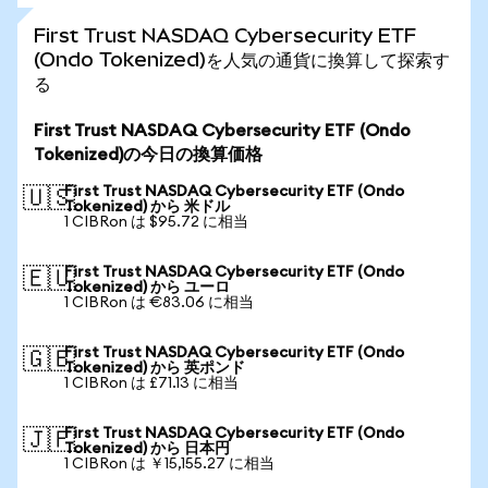
First Trust NASDAQ Cybersecurity ETF
(Ondo Tokenized)を人気の通貨に換算して探索す
る
First Trust NASDAQ Cybersecurity ETF (Ondo
Tokenized)の今日の換算価格
First Trust NASDAQ Cybersecurity ETF (Ondo
🇺🇸
Tokenized) から 米ドル
1 CIBRon は $95.72 に相当
First Trust NASDAQ Cybersecurity ETF (Ondo
🇪🇺
Tokenized) から ユーロ
1 CIBRon は €83.06 に相当
First Trust NASDAQ Cybersecurity ETF (Ondo
🇬🇧
Tokenized) から 英ポンド
1 CIBRon は £71.13 に相当
First Trust NASDAQ Cybersecurity ETF (Ondo
🇯🇵
Tokenized) から 日本円
1 CIBRon は ￥15,155.27 に相当