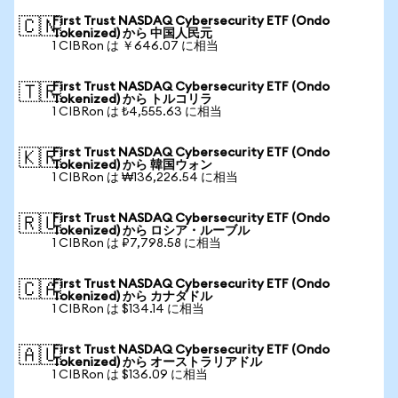
First Trust NASDAQ Cybersecurity ETF (Ondo
🇨🇳
Tokenized) から 中国人民元
1 CIBRon は ￥646.07 に相当
First Trust NASDAQ Cybersecurity ETF (Ondo
🇹🇷
Tokenized) から トルコリラ
1 CIBRon は ₺4,555.63 に相当
First Trust NASDAQ Cybersecurity ETF (Ondo
🇰🇷
Tokenized) から 韓国ウォン
1 CIBRon は ₩136,226.54 に相当
First Trust NASDAQ Cybersecurity ETF (Ondo
🇷🇺
Tokenized) から ロシア・ルーブル
1 CIBRon は ₽7,798.58 に相当
First Trust NASDAQ Cybersecurity ETF (Ondo
🇨🇦
Tokenized) から カナダドル
1 CIBRon は $134.14 に相当
First Trust NASDAQ Cybersecurity ETF (Ondo
🇦🇺
Tokenized) から オーストラリアドル
1 CIBRon は $136.09 に相当