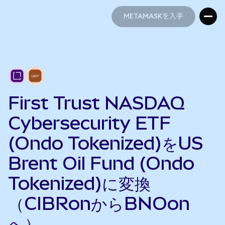
METAMASKを入手
METAMASKを入手
First Trust NASDAQ
Cybersecurity ETF
(Ondo Tokenized)をUS
Brent Oil Fund (Ondo
Tokenized)に変換
（CIBRonからBNOon
へ）