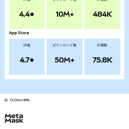
4.4
10M+
484K
App Store
評価
ダウンロード数
評価数
4.7
50M+
75.8K
CLOIon/BRL
MetaMaskサイトフッター