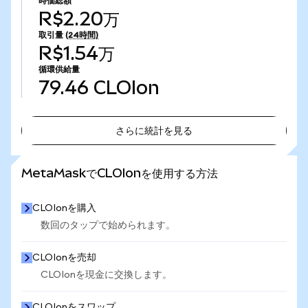
時価総額
R$2.20万
取引量
(24時間)
R$1.54万
循環供給量
79.46
CLOIon
さらに統計を見る
さらに統計を見る
MetaMaskでCLOIonを使用する方法
CLOIonを購入
数回のタップで始められます。
CLOIonを売却
CLOIonを現金に交換します。
CLOIonをスワップ