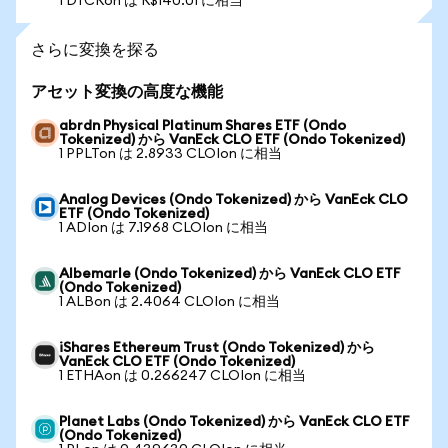
1 DTCRon は R$140.01 に相当
さらに変換を探る
アセット変換の高度な機能
abrdn Physical Platinum Shares ETF (Ondo
Tokenized) から VanEck CLO ETF (Ondo Tokenized)
1 PPLTon は 2.8933 CLOIon に相当
Analog Devices (Ondo Tokenized) から VanEck CLO
ETF (Ondo Tokenized)
1 ADIon は 7.1968 CLOIon に相当
Albemarle (Ondo Tokenized) から VanEck CLO ETF
(Ondo Tokenized)
1 ALBon は 2.4064 CLOIon に相当
iShares Ethereum Trust (Ondo Tokenized) から
VanEck CLO ETF (Ondo Tokenized)
1 ETHAon は 0.266247 CLOIon に相当
Planet Labs (Ondo Tokenized) から VanEck CLO ETF
(Ondo Tokenized)