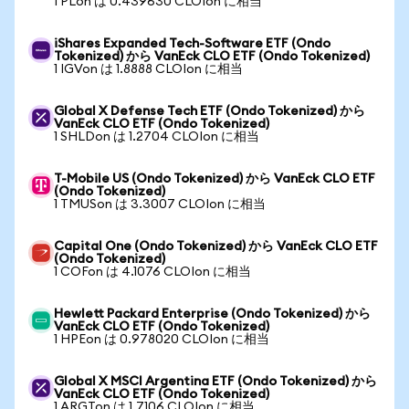
1 PLon は 0.439630 CLOIon に相当
iShares Expanded Tech-Software ETF (Ondo
Tokenized) から VanEck CLO ETF (Ondo Tokenized)
1 IGVon は 1.8888 CLOIon に相当
Global X Defense Tech ETF (Ondo Tokenized) から
VanEck CLO ETF (Ondo Tokenized)
1 SHLDon は 1.2704 CLOIon に相当
T-Mobile US (Ondo Tokenized) から VanEck CLO ETF
(Ondo Tokenized)
1 TMUSon は 3.3007 CLOIon に相当
Capital One (Ondo Tokenized) から VanEck CLO ETF
(Ondo Tokenized)
1 COFon は 4.1076 CLOIon に相当
Hewlett Packard Enterprise (Ondo Tokenized) から
VanEck CLO ETF (Ondo Tokenized)
1 HPEon は 0.978020 CLOIon に相当
Global X MSCI Argentina ETF (Ondo Tokenized) から
VanEck CLO ETF (Ondo Tokenized)
1 ARGTon は 1.7106 CLOIon に相当