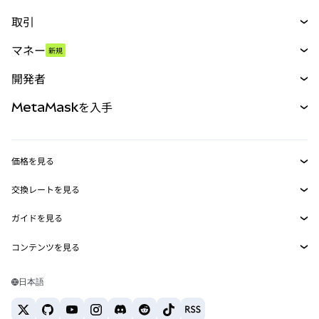
取引
スワップ
マネー
新規
予測
新規
購入
開発者
パーペチュアル
新規
カード
ドキュメントを表示
MetaMaskを入手
RWA
mUSD
新規
ダッシュボード
トランザクションシールド
収益化
Smart Accounts Kit
Agent Wallet
新規
価格を見る
埋め込みウォレット
Snaps
ビットコインの価格
交換レートを見る
MetaMask Connect
イーサリアムの価格
報酬
新規
BTC→USD
Solanaの価格
ガイドを見る
Snaps
セキュリティ
ETH→USD
BTCの購入
Shiba Inuの価格
USDT→INR
コンテンツを見る
Web3サービス
サポート
ETHの購入
Pepeの価格
ビットコインウォレット
BTC→USDT
SOLの購入
キャリア
Tetherの価格
Solanaウォレット
日本語
BTC→INR
PEPEの購入
お問い合わせ
USDCの価格
おすすめの暗号資産カード
ETH→USDT
USDTの購入