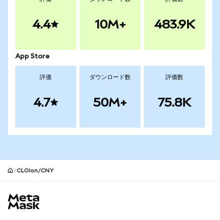
4.4
10M+
483.9K
App Store
評価
ダウンロード数
評価数
4.7
50M+
75.8K
CLOIon/CNY
MetaMaskサイトフッター