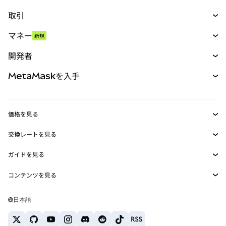
取引
スワップ
マネー
新規
予測
新規
購入
開発者
パーペチュアル
新規
カード
ドキュメントを表示
MetaMaskを入手
RWA
mUSD
新規
ダッシュボード
トランザクションシールド
収益化
Smart Accounts Kit
Agent Wallet
新規
価格を見る
埋め込みウォレット
Snaps
ビットコインの価格
交換レートを見る
MetaMask Connect
イーサリアムの価格
報酬
新規
BTC→USD
Solanaの価格
ガイドを見る
Snaps
セキュリティ
ETH→USD
BTCの購入
Shiba Inuの価格
USDT→INR
コンテンツを見る
Web3サービス
サポート
ETHの購入
Pepeの価格
ビットコインウォレット
BTC→USDT
SOLの購入
キャリア
Tetherの価格
Solanaウォレット
日本語
BTC→INR
PEPEの購入
お問い合わせ
USDCの価格
おすすめの暗号資産カード
ETH→USDT
USDTの購入