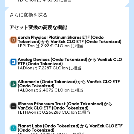
1 DTCRon は ￥185.55 に相当
さらに変換を探る
アセット変換の高度な機能
abrdn Physical Platinum Shares ETF (Ondo
Tokenized) から VanEck CLO ETF (Ondo Tokenized)
1 PPLTon は 2.9361 CLOIon に相当
Analog Devices (Ondo Tokenized) から VanEck CLO
ETF (Ondo Tokenized)
1 ADIon は 7.2287 CLOIon に相当
Albemarle (Ondo Tokenized) から VanEck CLO ETF
(Ondo Tokenized)
1 ALBon は 2.4072 CLOIon に相当
iShares Ethereum Trust (Ondo Tokenized) から
VanEck CLO ETF (Ondo Tokenized)
1 ETHAon は 0.268288 CLOIon に相当
Planet Labs (Ondo Tokenized) から VanEck CLO ETF
(Ondo Tokenized)