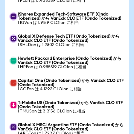
1 PLon は 0.438359 CLOIon に相当
iShares Expanded Tech-Software ETF (Ondo
Tokenized) から VanEck CLO ETF (Ondo Tokenized)
1 IGVon は 1.9159 CLOIon に相当
Global X Defense Tech ETF (Ondo Tokenized) から
VanEck CLO ETF (Ondo Tokenized)
1 SHLDon は 1.2802 CLOIon に相当
Hewlett Packard Enterprise (Ondo Tokenized) から
VanEck CLO ETF (Ondo Tokenized)
1 HPEon は 0.985519 CLOIon に相当
Capital One (Ondo Tokenized) から VanEck CLO ETF
(Ondo Tokenized)
1 COFon は 4.1292 CLOIon に相当
T-Mobile US (Ondo Tokenized) から VanEck CLO ETF
(Ondo Tokenized)
1 TMUSon は 3.3156 CLOIon に相当
Global X MSCI Argentina ETF (Ondo Tokenized) から
VanEck CLO ETF (Ondo Tokenized)
1 ARGTon は 1.7237 CLOIon に相当