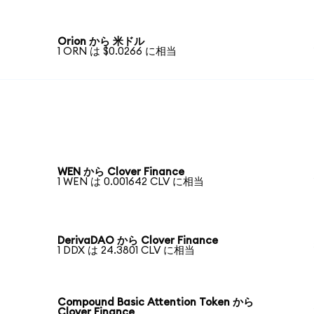
Orion から 米ドル
1 ORN は $0.0266 に相当
WEN から Clover Finance
1 WEN は 0.001642 CLV に相当
DerivaDAO から Clover Finance
1 DDX は 24.3801 CLV に相当
Compound Basic Attention Token から
Clover Finance