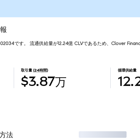
情報
.002034です。 流通供給量が12.24億 CLVであるため、Clover Fin
取引量
(24時間)
循環供給量
$3.87万
12.
る方法
取引