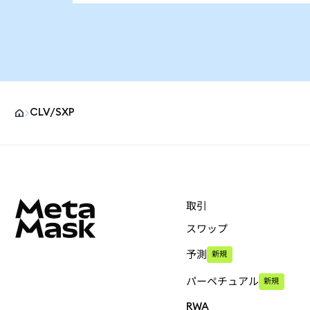
CLV/SXP
MetaMaskサイトフッター
取引
スワップ
予測
新規
パーペチュアル
新規
RWA