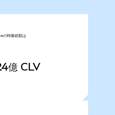
anceの時価総額は
24億
CLV