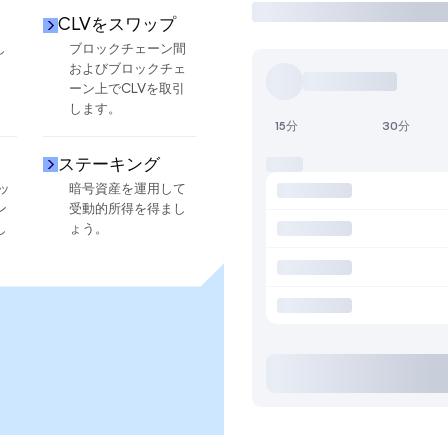
CLVをスワップ
し
ブロックチェーン間
およびブロックチェ
ーン上でCLVを取引
します。
15分
30分
ステーキング
ッ
暗号資産を運用して
ン
受動的所得を得まし
し
ょう。