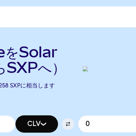
ceをSolar
らSXPへ）
79258 SXPに相当します
CLV