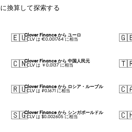
の通貨に換算して探索する
Clover Finance から ユーロ
🇪🇺
🇬
1 CLV は €0.001764 に相当
Clover Finance から 中国人民元
🇨🇳
🇹
1 CLV は ￥0.0137 に相当
Clover Finance から ロシア・ルーブル
🇷🇺
🇨
1 CLV は ₽0.1671 に相当
Clover Finance から シンガポールドル
🇸🇬
🇨
1 CLV は $0.002605 に相当