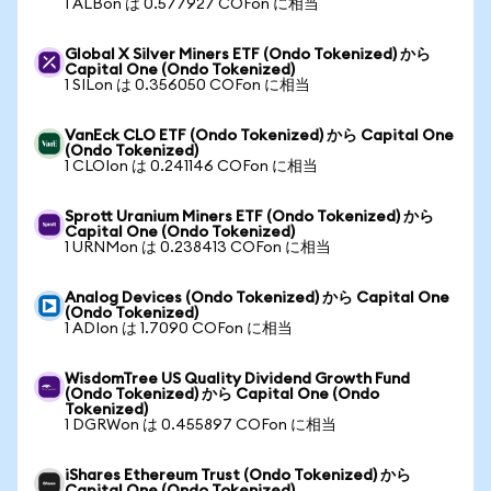
1 ALBon は 0.577927 COFon に相当
Global X Silver Miners ETF (Ondo Tokenized) から
Capital One (Ondo Tokenized)
1 SILon は 0.356050 COFon に相当
VanEck CLO ETF (Ondo Tokenized) から Capital One
(Ondo Tokenized)
1 CLOIon は 0.241146 COFon に相当
Sprott Uranium Miners ETF (Ondo Tokenized) から
Capital One (Ondo Tokenized)
1 URNMon は 0.238413 COFon に相当
Analog Devices (Ondo Tokenized) から Capital One
(Ondo Tokenized)
1 ADIon は 1.7090 COFon に相当
WisdomTree US Quality Dividend Growth Fund
(Ondo Tokenized) から Capital One (Ondo
Tokenized)
1 DGRWon は 0.455897 COFon に相当
iShares Ethereum Trust (Ondo Tokenized) から