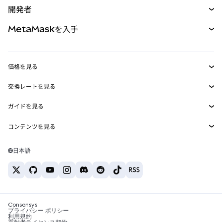
開発者
パーペチュアル
新規
カード
ドキュメントを表示
MetaMaskを入手
RWA
mUSD
新規
ダッシュボード
トランザクションシールド
収益化
Smart Accounts Kit
Agent Wallet
新規
価格を見る
埋め込みウォレット
Snaps
ビットコインの価格
交換レートを見る
MetaMask Connect
イーサリアムの価格
報酬
新規
BTC→USD
Solanaの価格
ガイドを見る
Snaps
セキュリティ
ETH→USD
BTCの購入
Shiba Inuの価格
USDT→INR
コンテンツを見る
Web3サービス
サポート
ETHの購入
Pepeの価格
ビットコインウォレット
BTC→USDT
SOLの購入
キャリア
Tetherの価格
Solanaウォレット
日本語
BTC→INR
PEPEの購入
お問い合わせ
USDCの価格
おすすめの暗号資産カード
ETH→USDT
USDTの購入
Chanlinkの価格
おすすめのモバイル暗号資産ウォレット
USDT→PHP
USDCの購入
Polymarketとは？
BTC→EUR
SHIBの購入
Consensys
税制関連ニュース
プライバシー ポリシー
利用規約
BNBの購入