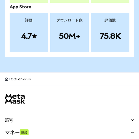
App Store
評価
ダウンロード数
評価数
4.7
50M+
75.8K
COFon/PHP
MetaMaskサイトフッター
取引
スワップ
マネー
新規
予測
新規
購入