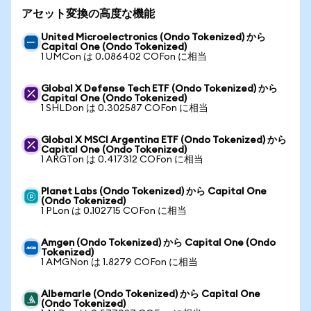
アセット変換の高度な機能
United Microelectronics (Ondo Tokenized) から
Capital One (Ondo Tokenized)
1 UMCon は 0.086402 COFon に相当
Global X Defense Tech ETF (Ondo Tokenized) から
Capital One (Ondo Tokenized)
1 SHLDon は 0.302587 COFon に相当
Global X MSCI Argentina ETF (Ondo Tokenized) から
Capital One (Ondo Tokenized)
1 ARGTon は 0.417312 COFon に相当
Planet Labs (Ondo Tokenized) から Capital One
(Ondo Tokenized)
1 PLon は 0.102715 COFon に相当
Amgen (Ondo Tokenized) から Capital One (Ondo
Tokenized)
1 AMGNon は 1.8279 COFon に相当
Albemarle (Ondo Tokenized) から Capital One
(Ondo Tokenized)