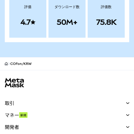
評価
ダウンロード数
評価数
4.7
50M+
75.8K
COFon/KRW
MetaMaskサイトフッター
取引
スワップ
マネー
新規
予測
新規
購入
開発者
パーペチュアル
新規
カード
ドキュメントを表示