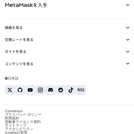
MetaMaskを入手
RWA
mUSD
新規
ダッシュボード
トランザクションシールド
収益化
Smart Accounts Kit
Agent Wallet
新規
価格を見る
埋め込みウォレット
Snaps
ビットコインの価格
交換レートを見る
MetaMask Connect
イーサリアムの価格
報酬
新規
BTC→USD
Solanaの価格
ガイドを見る
Snaps
セキュリティ
ETH→USD
BTCの購入
Shiba Inuの価格
USDT→INR
コンテンツを見る
Web3サービス
サポート
ETHの購入
Pepeの価格
ビットコインウォレット
BTC→USDT
SOLの購入
キャリア
Tetherの価格
Solanaウォレット
日本語
BTC→INR
PEPEの購入
お問い合わせ
USDCの価格
おすすめの暗号資産カード
ETH→USDT
USDTの購入
Chanlinkの価格
おすすめのモバイル暗号資産ウォレット
USDT→PHP
USDCの購入
Polymarketとは？
BTC→EUR
SHIBの購入
Consensys
税制関連ニュース
プライバシー ポリシー
利用規約
BNBの購入
貢献者ライセンス契約
暗号資産の購入方法は？
サイトマップ
アクセシビリティ
ビットコインを売るには？
Cookieの管理