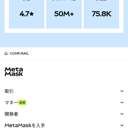
4.7
50M+
75.8K
COMP/RAIL
MetaMaskサイトフッター
取引
スワップ
マネー
新規
予測
新規
購入
開発者
パーペチュアル
新規
カード
ドキュメントを表示
MetaMaskを入手
RWA