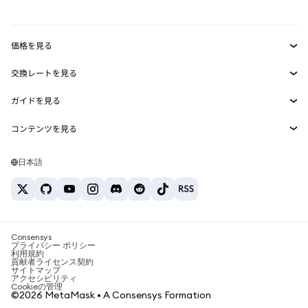
mUSD
新規
ダッシュボード
トランザクションシールド
収益化
Smart Accounts Kit
Agent Wallet
新規
価格を見る
埋め込みウォレット
Snaps
ビットコインの価格
交換レートを見る
MetaMask Connect
イーサリアムの価格
報酬
新規
BTC→USD
Solanaの価格
ガイドを見る
Snaps
セキュリティ
ETH→USD
BTCの購入
Shiba Inuの価格
USDT→INR
コンテンツを見る
Web3サービス
サポート
ETHの購入
Pepeの価格
ビットコインウォレット
BTC→USDT
SOLの購入
キャリア
Tetherの価格
Solanaウォレット
日本語
BTC→INR
PEPEの購入
お問い合わせ
USDCの価格
おすすめの暗号資産カード
ETH→USDT
USDTの購入
Chanlinkの価格
おすすめのモバイル暗号資産ウォレット
USDT→PHP
USDCの購入
Polymarketとは？
BTC→EUR
SHIBの購入
Consensys
税制関連ニュース
プライバシー ポリシー
利用規約
BNBの購入
貢献者ライセンス契約
暗号資産の購入方法は？
サイトマップ
アクセシビリティ
ビットコインを売るには？
Cookieの管理
©2026 MetaMask • A Consensys Formation