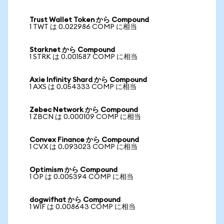
Trust Wallet Token から Compound
1 TWT は 0.022986 COMP に相当
Starknet から Compound
1 STRK は 0.001587 COMP に相当
Axie Infinity Shard から Compound
1 AXS は 0.054333 COMP に相当
Zebec Network から Compound
1 ZBCN は 0.000109 COMP に相当
Convex Finance から Compound
1 CVX は 0.093023 COMP に相当
Optimism から Compound
1 OP は 0.005394 COMP に相当
dogwifhat から Compound
1 WIF は 0.008643 COMP に相当