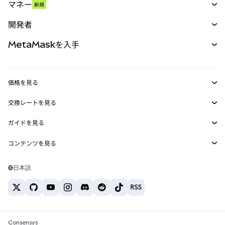
マネー
新規
予測
新規
購入
開発者
パーペチュアル
新規
カード
ドキュメントを表示
MetaMaskを入手
RWA
mUSD
新規
ダッシュボード
トランザクションシールド
収益化
Smart Accounts Kit
Agent Wallet
新規
価格を見る
埋め込みウォレット
Snaps
ビットコインの価格
交換レートを見る
MetaMask Connect
イーサリアムの価格
報酬
新規
BTC→USD
Solanaの価格
ガイドを見る
Snaps
セキュリティ
ETH→USD
BTCの購入
Shiba Inuの価格
USDT→INR
コンテンツを見る
Web3サービス
サポート
ETHの購入
Pepeの価格
ビットコインウォレット
BTC→USDT
SOLの購入
キャリア
Tetherの価格
Solanaウォレット
日本語
BTC→INR
PEPEの購入
お問い合わせ
USDCの価格
おすすめの暗号資産カード
ETH→USDT
USDTの購入
Chanlinkの価格
おすすめのモバイル暗号資産ウォレット
USDT→PHP
USDCの購入
Polymarketとは？
BTC→EUR
SHIBの購入
Consensys