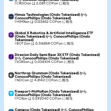
から ConocoPhillips (Ondo Tokenized)
1 CRDOon は 2.0811 COPon に相当
Himax Technologies (Ondo Tokenized) から
ConocoPhillips (Ondo Tokenized)
1 HIMXon は 0.122652 COPon に相当
Global X Robotics & Artificial Intelligence ETF
(Ondo Tokenized) から ConocoPhillips (Ondo
Tokenized)
1 BOTZon は 0.316858 COPon に相当
Direxion Daily Semi Bear 3X ETF (Ondo Tokenized)
から ConocoPhillips (Ondo Tokenized)
1 SOXSon は 0.036414 COPon に相当
Northrop Grumman (Ondo Tokenized) から
ConocoPhillips (Ondo Tokenized)
1 NOCon は 4.8142 COPon に相当
Freeport-McMoRan (Ondo Tokenized) から
ConocoPhillips (Ondo Tokenized)
1 FCXon は 0.592040 COPon に相当
Cameco (Ondo Tokenized) から ConocoPhillips