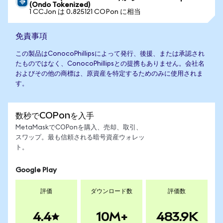
(Ondo Tokenized)
1 CCJon は 0.825121 COPon に相当
免責事項
この製品はConocoPhillipsによって発行、後援、または承認され
たものではなく、ConocoPhillipsとの提携もありません。会社名
およびその他の商標は、原資産を特定するためのみに使用されま
す。
数秒でCOPonを入手
MetaMaskでCOPonを購入、売却、取引、
スワップ。最も信頼される暗号資産ウォレッ
ト。
Google Play
評価
ダウンロード数
評価数
4.4
10M+
483.9K