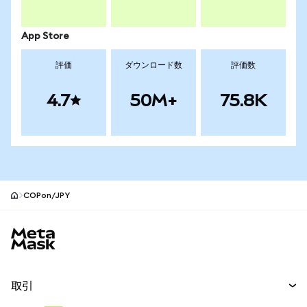
App Store
評価
ダウンロード数
評価数
4.7
50M+
75.8K
COPon/JPY
MetaMaskサイトフッター
取引
スワップ