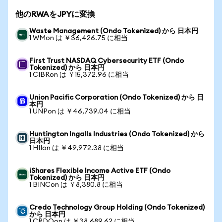
他のRWAをJPYに変換
Waste Management (Ondo Tokenized) から 日本円
1 WMon は ￥36,426.75 に相当
First Trust NASDAQ Cybersecurity ETF (Ondo
Tokenized) から 日本円
1 CIBRon は ￥15,372.96 に相当
Union Pacific Corporation (Ondo Tokenized) から 日
本円
1 UNPon は ￥46,739.04 に相当
Huntington Ingalls Industries (Ondo Tokenized) から
日本円
1 HIIon は ￥49,972.38 に相当
iShares Flexible Income Active ETF (Ondo
Tokenized) から 日本円
1 BINCon は ￥8,380.8 に相当
Credo Technology Group Holding (Ondo Tokenized)
から 日本円
1 CRDOon は ￥38,689.62 に相当