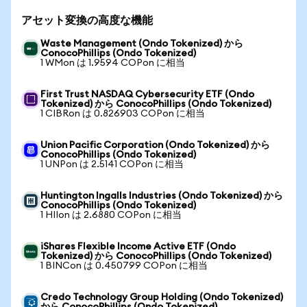
アセット変換の高度な機能
Waste Management (Ondo Tokenized) から
ConocoPhillips (Ondo Tokenized)
1 WMon は 1.9594 COPon に相当
First Trust NASDAQ Cybersecurity ETF (Ondo
Tokenized) から ConocoPhillips (Ondo Tokenized)
1 CIBRon は 0.826903 COPon に相当
Union Pacific Corporation (Ondo Tokenized) から
ConocoPhillips (Ondo Tokenized)
1 UNPon は 2.5141 COPon に相当
Huntington Ingalls Industries (Ondo Tokenized) から
ConocoPhillips (Ondo Tokenized)
1 HIIon は 2.6880 COPon に相当
iShares Flexible Income Active ETF (Ondo
Tokenized) から ConocoPhillips (Ondo Tokenized)
1 BINCon は 0.450799 COPon に相当
Credo Technology Group Holding (Ondo Tokenized)