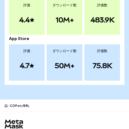
評価
ダウンロード数
評価数
4.4
10M+
483.9K
App Store
評価
ダウンロード数
評価数
4.7
50M+
75.8K
COPon/BRL
MetaMaskサイトフッター