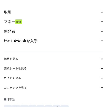
取引
スワップ
マネー
新規
予測
新規
購入
開発者
パーペチュアル
新規
カード
ドキュメントを表示
MetaMaskを入手
RWA
mUSD
新規
ダッシュボード
トランザクションシールド
収益化
Smart Accounts Kit
Agent Wallet
新規
価格を見る
埋め込みウォレット
Snaps
ビットコインの価格
交換レートを見る
MetaMask Connect
イーサリアムの価格
報酬
新規
BTC→USD
Solanaの価格
ガイドを見る
Snaps
セキュリティ
ETH→USD
BTCの購入
Shiba Inuの価格
USDT→INR
コンテンツを見る
Web3サービス
サポート
ETHの購入
Pepeの価格
ビットコインウォレット
BTC→USDT
SOLの購入
キャリア
Tetherの価格
Solanaウォレット
日本語
BTC→INR
PEPEの購入
お問い合わせ
USDCの価格
おすすめの暗号資産カード