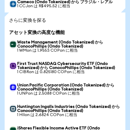
Cameco (Ondo Tokenized) から ブラジル・レアル
1 CCJon は R$495.52 に相当
さらに変換を探る
アセット変換の高度な機能
Waste Management (Ondo Tokenized) から
ConocoPhillips (Ondo Tokenized)
1 WMon は 1.9553 COPon に相当
First Trust NASDAQ Cybersecurity ETF (Ondo
Tokenized) から ConocoPhillips (Ondo Tokenized)
1 CIBRon は 0.825180 COPon に相当
Union Pacific Corporation (Ondo Tokenized) から
ConocoPhillips (Ondo Tokenized)
1 UNPon は 2.5088 COPon に相当
Huntington Ingalls Industries (Ondo Tokenized) から
ConocoPhillips (Ondo Tokenized)
1 HIIon は 2.6824 COPon に相当
iShares Flexible Income Active ETF (Ondo