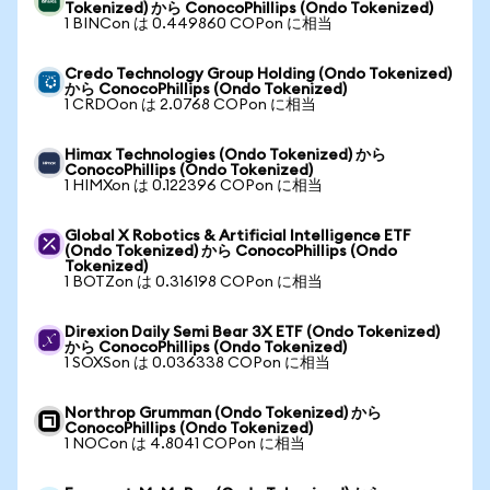
Tokenized) から ConocoPhillips (Ondo Tokenized)
1 BINCon は 0.449860 COPon に相当
Credo Technology Group Holding (Ondo Tokenized)
から ConocoPhillips (Ondo Tokenized)
1 CRDOon は 2.0768 COPon に相当
Himax Technologies (Ondo Tokenized) から
ConocoPhillips (Ondo Tokenized)
1 HIMXon は 0.122396 COPon に相当
Global X Robotics & Artificial Intelligence ETF
(Ondo Tokenized) から ConocoPhillips (Ondo
Tokenized)
1 BOTZon は 0.316198 COPon に相当
Direxion Daily Semi Bear 3X ETF (Ondo Tokenized)
から ConocoPhillips (Ondo Tokenized)
1 SOXSon は 0.036338 COPon に相当
Northrop Grumman (Ondo Tokenized) から
ConocoPhillips (Ondo Tokenized)
1 NOCon は 4.8041 COPon に相当