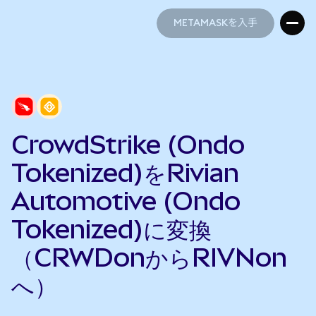
METAMASKを入手
METAMASKを入手
CrowdStrike (Ondo
Tokenized)をRivian
Automotive (Ondo
Tokenized)に変換
（CRWDonからRIVNon
へ）