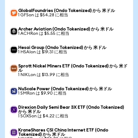
GlobalFoundries (Ondo Tokenized) から 米ドル
1 GFSon は $54.28 に相当
Archer Aviation (Ondo Tokenized) から 米ドル
1 ACHRon は $5.55 に相当
Hesai Group (Ondo Tokenized) から 米ドル
1 HSAIon は $19.31 に相当
Sprott Nickel Miners ETF (Ondo Tokenized) から 米ド
ル
1 NIKLon は $13.99 に相当
NuScale Power (Ondo Tokenized) から 米ドル
1 SMRon は $9.90 に相当
Direxion Daily Semi Bear 3X ETF (Ondo Tokenized)
から 米ドル
1 SOXSon は $4.22 に相当
KraneShares CSI China Internet ETF (Ondo
Tokenized) から 米ドル