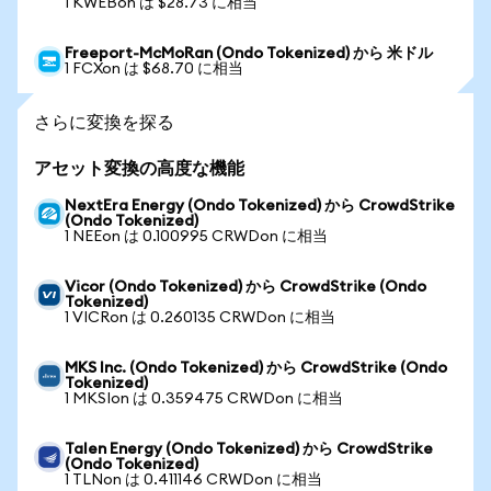
1 KWEBon は $28.73 に相当
Freeport-McMoRan (Ondo Tokenized) から 米ドル
1 FCXon は $68.70 に相当
さらに変換を探る
アセット変換の高度な機能
NextEra Energy (Ondo Tokenized) から CrowdStrike
(Ondo Tokenized)
1 NEEon は 0.100995 CRWDon に相当
Vicor (Ondo Tokenized) から CrowdStrike (Ondo
Tokenized)
1 VICRon は 0.260135 CRWDon に相当
MKS Inc. (Ondo Tokenized) から CrowdStrike (Ondo
Tokenized)
1 MKSIon は 0.359475 CRWDon に相当
Talen Energy (Ondo Tokenized) から CrowdStrike
(Ondo Tokenized)
1 TLNon は 0.411146 CRWDon に相当