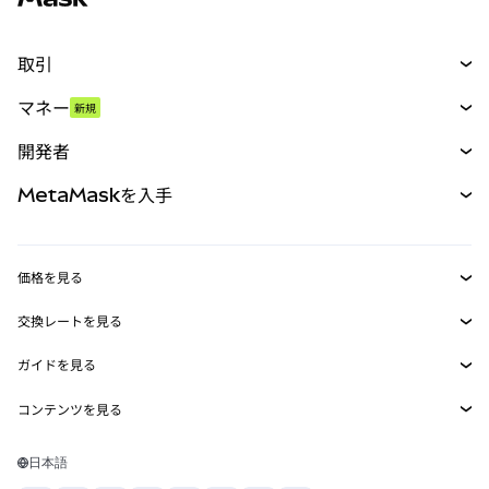
取引
スワップ
マネー
新規
予測
新規
購入
開発者
パーペチュアル
新規
カード
ドキュメントを表示
MetaMaskを入手
RWA
mUSD
新規
ダッシュボード
トランザクションシールド
収益化
Smart Accounts Kit
Agent Wallet
新規
価格を見る
埋め込みウォレット
Snaps
ビットコインの価格
交換レートを見る
MetaMask Connect
イーサリアムの価格
報酬
新規
BTC→USD
Solanaの価格
ガイドを見る
Snaps
セキュリティ
ETH→USD
BTCの購入
Shiba Inuの価格
USDT→INR
コンテンツを見る
Web3サービス
サポート
ETHの購入
Pepeの価格
ビットコインウォレット
BTC→USDT
SOLの購入
キャリア
Tetherの価格
Solanaウォレット
日本語
BTC→INR
PEPEの購入