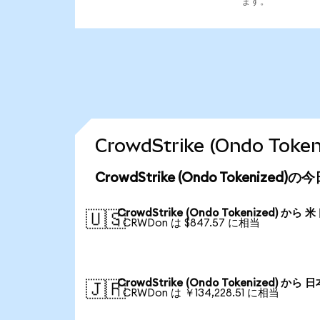
ます。
CrowdStrike (Ondo 
CrowdStrike (Ondo Tokenize
CrowdStrike (Ondo Tokenized) から 
🇺🇸
1 CRWDon は $847.57 に相当
CrowdStrike (Ondo Tokenized) から 
🇯🇵
1 CRWDon は ￥134,228.51 に相当