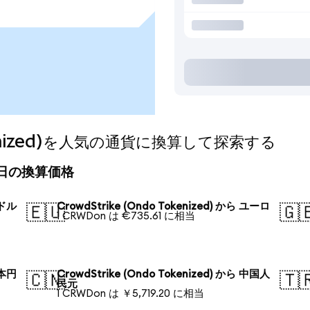
Tokenized)を人気の通貨に換算して探索する
d)の今日の換算価格
米ドル
CrowdStrike (Ondo Tokenized) から ユーロ
🇪🇺
🇬
1 CRWDon は €735.61 に相当
日本円
CrowdStrike (Ondo Tokenized) から 中国人
🇨🇳
🇹
民元
1 CRWDon は ￥5,719.20 に相当