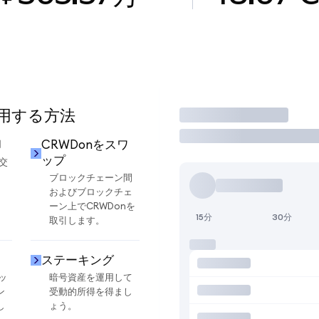
使用する方法
取引
却
CRWDonをスワ
ップ
交
ブロックチェーン間
およびブロックチェ
ーン上でCRWDonを
15分
30分
取引します。
ステーキング
ッ
暗号資産を運用して
ン
受動的所得を得まし
し
ょう。