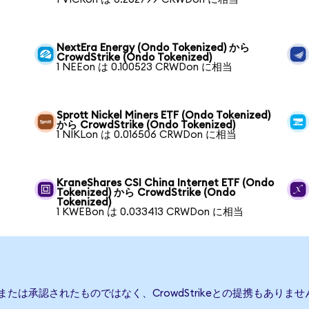
NextEra Energy (Ondo Tokenized) から
CrowdStrike (Ondo Tokenized)
1 NEEon は 0.100523 CRWDon に相当
Sprott Nickel Miners ETF (Ondo Tokenized)
から CrowdStrike (Ondo Tokenized)
1 NIKLon は 0.016506 CRWDon に相当
KraneShares CSI China Internet ETF (Ondo
Tokenized) から CrowdStrike (Ondo
Tokenized)
1 KWEBon は 0.033413 CRWDon に相当
援、または承認されたものではなく、CrowdStrikeとの提携もあ