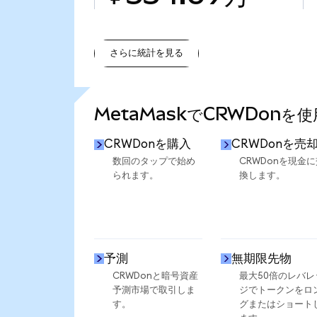
さらに統計を見る
さらに統計を見る
MetaMaskでCRWDonを
CRWDonを購入
CRWDonを売
数回のタップで始め
CRWDonを現金に
られます。
換します。
予測
無期限先物
CRWDonと暗号資産
最大50倍のレバレ
予測市場で取引しま
ジでトークンをロ
す。
グまたはショート