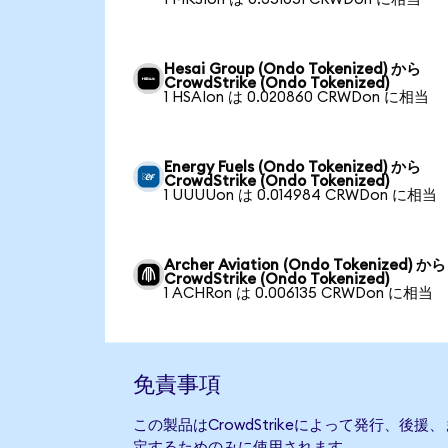
Hesai Group (Ondo Tokenized) から
CrowdStrike (Ondo Tokenized)
1 HSAIon は 0.020860 CRWDon に相当
Energy Fuels (Ondo Tokenized) から
CrowdStrike (Ondo Tokenized)
1 UUUUon は 0.014984 CRWDon に相当
Archer Aviation (Ondo Tokenized) から
CrowdStrike (Ondo Tokenized)
1 ACHRon は 0.006135 CRWDon に相当
免責事項
この製品はCrowdStrikeによって発行、後
定するためのみに使用されます。