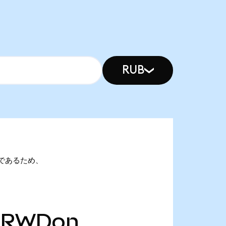
RUB
Donであるため、
CRWDon