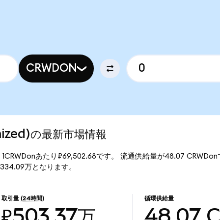
CRWDON
kenized)の最新市場情報
行価格は、1CRWDonあたり₽69,502.68です。 流通供給量が48.07 CRW
額は₽334.09万となります。
取引量
(24時間)
循環供給量
₽503.37万
48.07