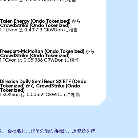
Talen Energy (Ondo Tokenized) から
CrowdStrike (Ondo Tokenized)
1 TLNon は 0.401713 CRWDon に相当
Freeport-McMoRan (Ondo Tokenized) から
CrowdStrike (Ondo Tokenized)
1 FCXon は 0.081338 CRWDon に相当
Direxion Daily Semi Bear 3X ETF (Ondo
Tokenized) から CrowdStrike (Ondo
Tokenized)
1 SOXSon は 0.005191 CRWDon に相当
りません。会社名およびその他の商標は、原資産を特