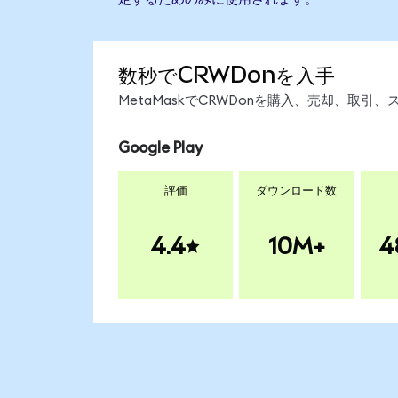
数秒でCRWDonを入手
MetaMaskでCRWDonを購入、売却、取
Google Play
評価
ダウンロード数
4.4
10M+
4