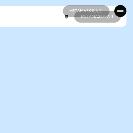
METAMASKを入手
METAMASKを入手
METAMASKを入手
METAMASKを入手