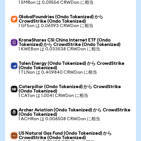
1 SMRon は 0.011556 CRWDon に相当
GlobalFoundries (Ondo Tokenized) から
CrowdStrike (Ondo Tokenized)
1 GFSon は 0.061193 CRWDon に相当
KraneShares CSI China Internet ETF (Ondo
Tokenized) から CrowdStrike (Ondo Tokenized)
1 KWEBon は 0.033538 CRWDon に相当
Talen Energy (Ondo Tokenized) から CrowdStrike
(Ondo Tokenized)
1 TLNon は 0.409840 CRWDon に相当
Caterpillar (Ondo Tokenized) から CrowdStrike
(Ondo Tokenized)
1 CATon は 1.0041 CRWDon に相当
Archer Aviation (Ondo Tokenized) から CrowdStrike
(Ondo Tokenized)
1 ACHRon は 0.006508 CRWDon に相当
US Natural Gas Fund (Ondo Tokenized) から
CrowdStrike (Ondo Tokenized)