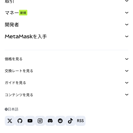
取引
スワップ
マネー
新規
予測
新規
購入
開発者
パーペチュアル
新規
カード
ドキュメントを表示
MetaMaskを入手
RWA
mUSD
新規
ダッシュボード
トランザクションシールド
収益化
Smart Accounts Kit
Agent Wallet
新規
価格を見る
埋め込みウォレット
Snaps
ビットコインの価格
交換レートを見る
MetaMask Connect
イーサリアムの価格
報酬
新規
BTC→USD
Solanaの価格
ガイドを見る
Snaps
セキュリティ
ETH→USD
BTCの購入
Shiba Inuの価格
USDT→INR
コンテンツを見る
Web3サービス
サポート
ETHの購入
Pepeの価格
ビットコインウォレット
BTC→USDT
SOLの購入
キャリア
Tetherの価格
Solanaウォレット
日本語
BTC→INR
PEPEの購入
お問い合わせ
USDCの価格
おすすめの暗号資産カード
ETH→USDT
USDTの購入
Chanlinkの価格
おすすめのモバイル暗号資産ウォレット
USDT→PHP
USDCの購入