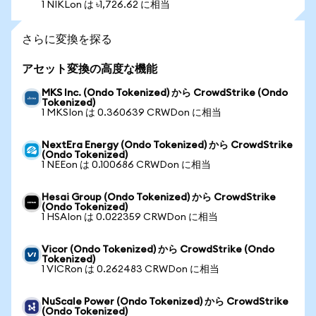
1 NIKLon は ৳1,726.62 に相当
さらに変換を探る
アセット変換の高度な機能
MKS Inc. (Ondo Tokenized) から CrowdStrike (Ondo
Tokenized)
1 MKSIon は 0.360639 CRWDon に相当
NextEra Energy (Ondo Tokenized) から CrowdStrike
(Ondo Tokenized)
1 NEEon は 0.100686 CRWDon に相当
Hesai Group (Ondo Tokenized) から CrowdStrike
(Ondo Tokenized)
1 HSAIon は 0.022359 CRWDon に相当
Vicor (Ondo Tokenized) から CrowdStrike (Ondo
Tokenized)
1 VICRon は 0.262483 CRWDon に相当
NuScale Power (Ondo Tokenized) から CrowdStrike
(Ondo Tokenized)