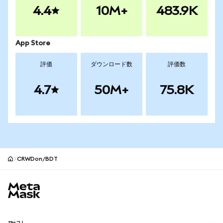
4.4
10M+
483.9K
App Store
評価
ダウンロード数
評価数
4.7
50M+
75.8K
CRWDon/BDT
MetaMaskサイトフッター