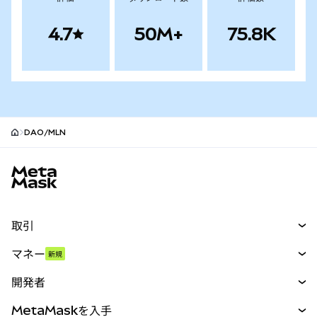
4.7
50M+
75.8K
DAO/MLN
MetaMaskサイトフッター
取引
スワップ
マネー
新規
予測
新規
購入
開発者
パーペチュアル
新規
カード
ドキュメントを表示
MetaMaskを入手
RWA