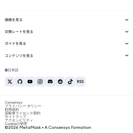
mUSD
新規
ダッシュボード
トランザクションシールド
収益化
Smart Accounts Kit
Agent Wallet
新規
価格を見る
埋め込みウォレット
Snaps
ビットコインの価格
交換レートを見る
MetaMask Connect
イーサリアムの価格
報酬
新規
BTC→USD
Solanaの価格
ガイドを見る
Snaps
セキュリティ
ETH→USD
BTCの購入
Shiba Inuの価格
USDT→INR
コンテンツを見る
Web3サービス
サポート
ETHの購入
Pepeの価格
ビットコインウォレット
BTC→USDT
SOLの購入
キャリア
Tetherの価格
Solanaウォレット
日本語
BTC→INR
PEPEの購入
お問い合わせ
USDCの価格
おすすめの暗号資産カード
ETH→USDT
USDTの購入
Chanlinkの価格
おすすめのモバイル暗号資産ウォレット
USDT→PHP
USDCの購入
Polymarketとは？
BTC→EUR
SHIBの購入
Consensys
税制関連ニュース
プライバシー ポリシー
利用規約
BNBの購入
貢献者ライセンス契約
暗号資産の購入方法は？
サイトマップ
アクセシビリティ
ビットコインを売るには？
Cookieの管理
©2026 MetaMask • A Consensys Formation