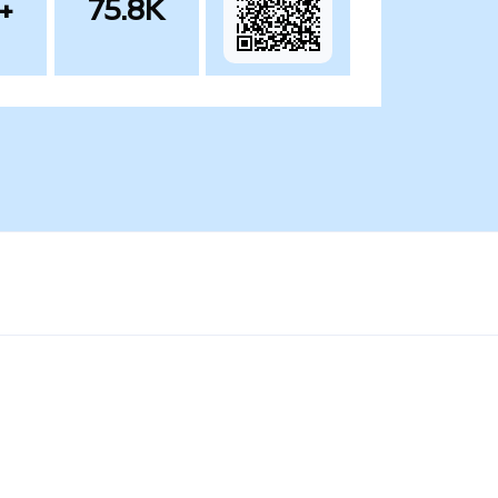
+
75.8K