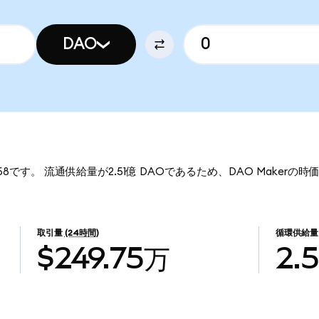
DAO
258です。 流通供給量が2.51億 DAOであるため、DAO Makerの時価
取引量
(24時間)
循環供給量
$249.75万
2.