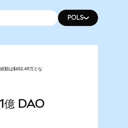
POLS
総額は$652.49万とな
51億
DAO