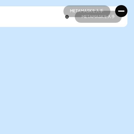
METAMASKを入手
METAMASKを入手
METAMASKを入手
METAMASKを入手