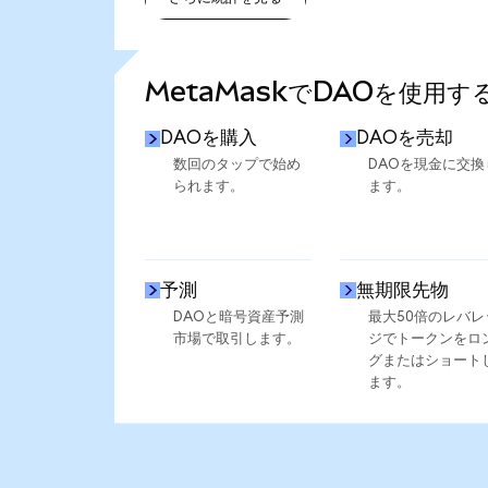
さらに統計を見る
MetaMaskでDAOを使用す
DAOを購入
DAOを売却
数回のタップで始め
DAOを現金に交換
られます。
ます。
予測
無期限先物
DAOと暗号資産予測
最大50倍のレバレ
市場で取引します。
ジでトークンをロ
グまたはショート
ます。