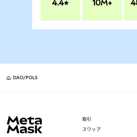
4.4
10M+
4
DAO/POLS
MetaMaskサイトフッター
取引
スワップ