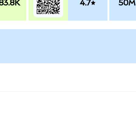
83.8K
4.7
50M