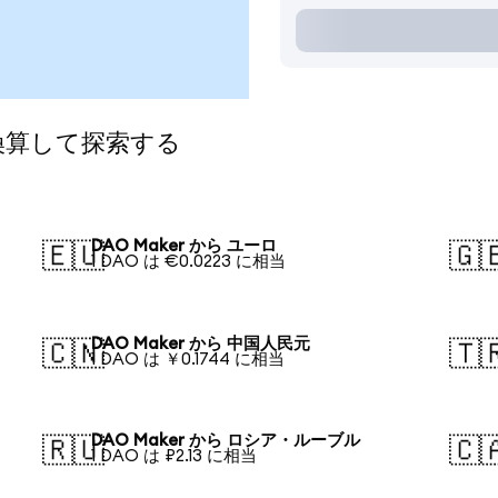
に換算して探索する
DAO Maker から ユーロ
🇪🇺
🇬
1 DAO は €0.0223 に相当
DAO Maker から 中国人民元
🇨🇳
🇹
1 DAO は ￥0.1744 に相当
DAO Maker から ロシア・ルーブル
🇷🇺
🇨
1 DAO は ₽2.13 に相当