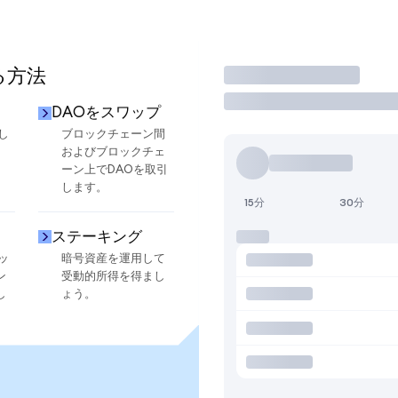
る方法
取引
DAOをスワップ
し
ブロックチェーン間
およびブロックチェ
ーン上でDAOを取引
します。
15分
30分
ステーキング
ッ
暗号資産を運用して
ン
受動的所得を得まし
し
ょう。