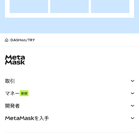
DASHon/TRY
MetaMaskサイトフッター
取引
スワップ
マネー
新規
予測
新規
購入
開発者
パーペチュアル
新規
カード
ドキュメントを表示
MetaMaskを入手
RWA
mUSD
新規
ダッシュボード
トランザクションシールド
収益化
Smart Accounts Kit
Agent Wallet
新規