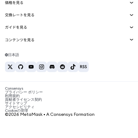
価格を見る
埋め込みウォレット
Snaps
ビットコインの価格
交換レートを見る
MetaMask Connect
イーサリアムの価格
報酬
新規
BTC→USD
Solanaの価格
ガイドを見る
Snaps
セキュリティ
ETH→USD
BTCの購入
Shiba Inuの価格
USDT→INR
コンテンツを見る
Web3サービス
サポート
ETHの購入
Pepeの価格
ビットコインウォレット
BTC→USDT
SOLの購入
キャリア
Tetherの価格
Solanaウォレット
日本語
BTC→INR
PEPEの購入
お問い合わせ
USDCの価格
おすすめの暗号資産カード
ETH→USDT
USDTの購入
Chanlinkの価格
おすすめのモバイル暗号資産ウォレット
USDT→PHP
USDCの購入
Polymarketとは？
BTC→EUR
SHIBの購入
Consensys
税制関連ニュース
プライバシー ポリシー
利用規約
BNBの購入
貢献者ライセンス契約
暗号資産の購入方法は？
サイトマップ
アクセシビリティ
ビットコインを売るには？
Cookieの管理
©2026 MetaMask • A Consensys Formation