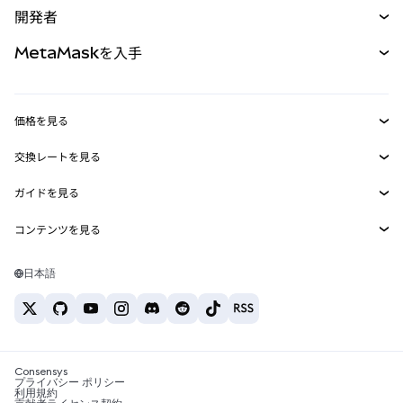
開発者
パーペチュアル
新規
カード
ドキュメントを表示
MetaMaskを入手
RWA
mUSD
新規
ダッシュボード
トランザクションシールド
収益化
Smart Accounts Kit
Agent Wallet
新規
価格を見る
埋め込みウォレット
Snaps
ビットコインの価格
交換レートを見る
MetaMask Connect
イーサリアムの価格
報酬
新規
BTC→USD
Solanaの価格
ガイドを見る
Snaps
セキュリティ
ETH→USD
BTCの購入
Shiba Inuの価格
USDT→INR
コンテンツを見る
Web3サービス
サポート
ETHの購入
Pepeの価格
ビットコインウォレット
BTC→USDT
SOLの購入
キャリア
Tetherの価格
Solanaウォレット
日本語
BTC→INR
PEPEの購入
お問い合わせ
USDCの価格
おすすめの暗号資産カード
ETH→USDT
USDTの購入
Chanlinkの価格
おすすめのモバイル暗号資産ウォレット
USDT→PHP
USDCの購入
Polymarketとは？
BTC→EUR
SHIBの購入
Consensys
税制関連ニュース
プライバシー ポリシー
利用規約
BNBの購入