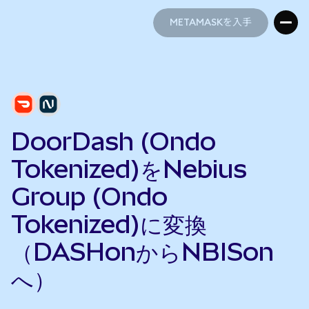
METAMASKを入手
METAMASKを入手
DoorDash (Ondo
Tokenized)をNebius
Group (Ondo
Tokenized)に変換
（DASHonからNBISon
へ）