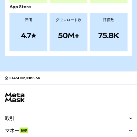
App Store
評価
ダウンロード数
評価数
4.7
50M+
75.8K
DASHon/NBISon
MetaMaskサイトフッター
取引
スワップ
マネー
新規
予測
新規
購入