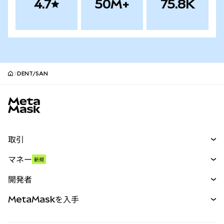
4.7
50M+
75.8K
DENT/SAN
MetaMaskサイトフッター
取引
スワップ
マネー
新規
予測
新規
購入
開発者
パーペチュアル
新規
カード
ドキュメントを表示
MetaMaskを入手
RWA
mUSD
新規
ダッシュボード
トランザクションシールド
収益化