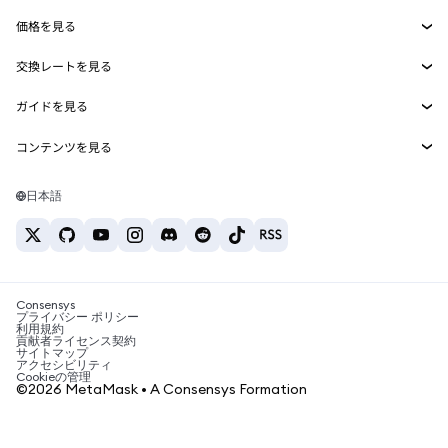
Smart Accounts Kit
Agent Wallet
新規
価格を見る
埋め込みウォレット
Snaps
ビットコインの価格
交換レートを見る
MetaMask Connect
イーサリアムの価格
報酬
新規
BTC→USD
Solanaの価格
ガイドを見る
Snaps
セキュリティ
ETH→USD
BTCの購入
Shiba Inuの価格
USDT→INR
コンテンツを見る
Web3サービス
サポート
ETHの購入
Pepeの価格
ビットコインウォレット
BTC→USDT
SOLの購入
キャリア
Tetherの価格
Solanaウォレット
日本語
BTC→INR
PEPEの購入
お問い合わせ
USDCの価格
おすすめの暗号資産カード
ETH→USDT
USDTの購入
Chanlinkの価格
おすすめのモバイル暗号資産ウォレット
USDT→PHP
USDCの購入
Polymarketとは？
BTC→EUR
SHIBの購入
Consensys
税制関連ニュース
プライバシー ポリシー
利用規約
BNBの購入
貢献者ライセンス契約
暗号資産の購入方法は？
サイトマップ
アクセシビリティ
ビットコインを売るには？
Cookieの管理
©2026 MetaMask • A Consensys Formation