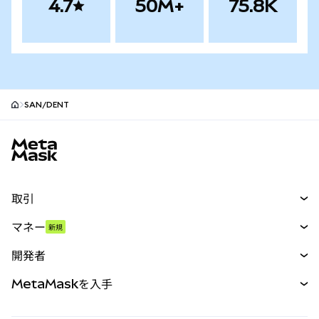
4.7
50M+
75.8K
SAN/DENT
MetaMaskサイトフッター
取引
スワップ
マネー
新規
予測
新規
購入
開発者
パーペチュアル
新規
カード
ドキュメントを表示
MetaMaskを入手
RWA
mUSD
新規
ダッシュボード
トランザクションシールド
収益化