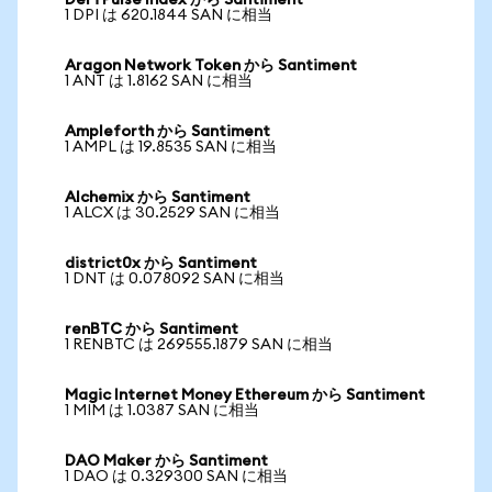
DeFi Pulse Index から Santiment
1 DPI は 620.1844 SAN に相当
Aragon Network Token から Santiment
1 ANT は 1.8162 SAN に相当
Ampleforth から Santiment
1 AMPL は 19.8535 SAN に相当
Alchemix から Santiment
1 ALCX は 30.2529 SAN に相当
district0x から Santiment
1 DNT は 0.078092 SAN に相当
renBTC から Santiment
1 RENBTC は 269555.1879 SAN に相当
Magic Internet Money Ethereum から Santiment
1 MIM は 1.0387 SAN に相当
DAO Maker から Santiment
1 DAO は 0.329300 SAN に相当