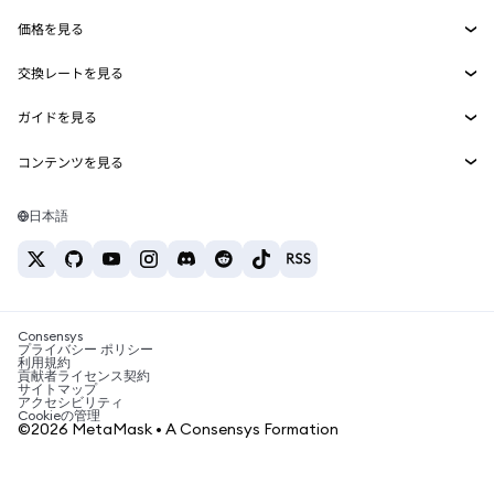
Smart Accounts Kit
Agent Wallet
新規
価格を見る
埋め込みウォレット
Snaps
ビットコインの価格
交換レートを見る
MetaMask Connect
イーサリアムの価格
報酬
新規
BTC→USD
Solanaの価格
ガイドを見る
Snaps
セキュリティ
ETH→USD
BTCの購入
Shiba Inuの価格
USDT→INR
コンテンツを見る
Web3サービス
サポート
ETHの購入
Pepeの価格
ビットコインウォレット
BTC→USDT
SOLの購入
キャリア
Tetherの価格
Solanaウォレット
日本語
BTC→INR
PEPEの購入
お問い合わせ
USDCの価格
おすすめの暗号資産カード
ETH→USDT
USDTの購入
Chanlinkの価格
おすすめのモバイル暗号資産ウォレット
USDT→PHP
USDCの購入
Polymarketとは？
BTC→EUR
SHIBの購入
Consensys
税制関連ニュース
プライバシー ポリシー
利用規約
BNBの購入
貢献者ライセンス契約
暗号資産の購入方法は？
サイトマップ
アクセシビリティ
ビットコインを売るには？
Cookieの管理
©2026 MetaMask • A Consensys Formation