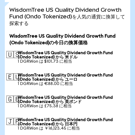
WisdomTree US Quality Dividend Growth
Fund (Ondo Tokenized)を人気の通貨に換算して
探索する
WisdomTree US Quality Dividend Growth Fund
(Ondo Tokenized)の今日の換算価格
WisdomTree US Quality Dividend Growth Fund
🇺🇸
(Ondo Tokenized) から 米ドル
1 DGRWon は $101.73 に相当
WisdomTree US Quality Dividend Growth Fund
🇪🇺
(Ondo Tokenized) から ユーロ
1 DGRWon は €88.00 に相当
WisdomTree US Quality Dividend Growth Fund
🇬🇧
(Ondo Tokenized) から 英ポンド
1 DGRWon は £75.38 に相当
WisdomTree US Quality Dividend Growth Fund
🇯🇵
(Ondo Tokenized) から 日本円
1 DGRWon は ￥16,123.45 に相当