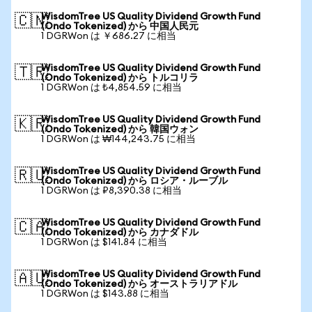
WisdomTree US Quality Dividend Growth Fund
🇨🇳
(Ondo Tokenized) から 中国人民元
1 DGRWon は ￥686.27 に相当
WisdomTree US Quality Dividend Growth Fund
🇹🇷
(Ondo Tokenized) から トルコリラ
1 DGRWon は ₺4,854.59 に相当
WisdomTree US Quality Dividend Growth Fund
🇰🇷
(Ondo Tokenized) から 韓国ウォン
1 DGRWon は ₩144,243.75 に相当
WisdomTree US Quality Dividend Growth Fund
🇷🇺
(Ondo Tokenized) から ロシア・ルーブル
1 DGRWon は ₽8,390.38 に相当
WisdomTree US Quality Dividend Growth Fund
🇨🇦
(Ondo Tokenized) から カナダドル
1 DGRWon は $141.84 に相当
WisdomTree US Quality Dividend Growth Fund
🇦🇺
(Ondo Tokenized) から オーストラリアドル
1 DGRWon は $143.88 に相当