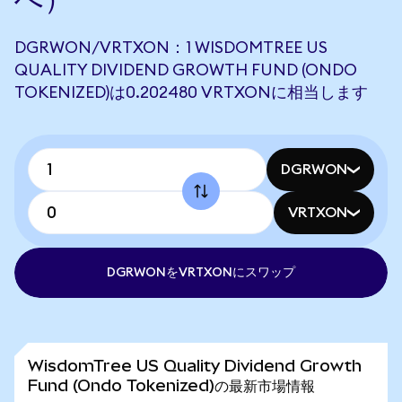
DGRWON/VRTXON：1 WISDOMTREE US
QUALITY DIVIDEND GROWTH FUND (ONDO
TOKENIZED)は0.202480 VRTXONに相当します
DGRWON
VRTXON
DGRWONをVRTXONにスワップ
WisdomTree US Quality Dividend Growth
Fund (Ondo Tokenized)の最新市場情報