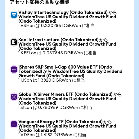
アセット変換の高度な機能
Vishay Intertechnology (Ondo Tokenized) から
WisdomTree US Quality Dividend Growth Fund
(Ondo Tokenized)
1 VSHon は 0.330286 DGRWon に相当
Keel Infrastructure (Ondo Tokenized) から
WisdomTree US Quality Dividend Growth Fund
(Ondo Tokenized)
1 KEELon は 0.037845 DGRWon に相当
iShares S&P Small-Cap 600 Value ETF (Ondo
Tokenized) から WisdomTree US Quality Dividend
Growth Fund (Ondo Tokenized)
1 IJSon は 1.3820 DGRWon に相当
Global X Silver Miners ETF (Ondo Tokenized) から
WisdomTree US Quality Dividend Growth Fund
(Ondo Tokenized)
1 SILon は 0.780989 DGRWon に相当
Vanguard Energy ETF (Ondo Tokenized) から
WisdomTree US Quality Dividend Growth Fund
(Ondo Tokenized)
1 VDEon は 1.6182 DGRWon に相当