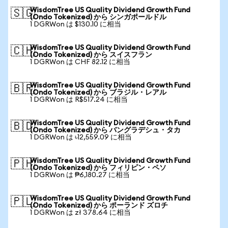
WisdomTree US Quality Dividend Growth Fund
🇸🇬
(Ondo Tokenized) から シンガポールドル
1 DGRWon は $130.10 に相当
WisdomTree US Quality Dividend Growth Fund
🇨🇭
(Ondo Tokenized) から スイスフラン
1 DGRWon は CHF 82.12 に相当
WisdomTree US Quality Dividend Growth Fund
🇧🇷
(Ondo Tokenized) から ブラジル・レアル
1 DGRWon は R$517.24 に相当
WisdomTree US Quality Dividend Growth Fund
🇧🇩
(Ondo Tokenized) から バングラデシュ・タカ
1 DGRWon は ৳12,559.09 に相当
WisdomTree US Quality Dividend Growth Fund
🇵🇭
(Ondo Tokenized) から フィリピン・ペソ
1 DGRWon は ₱6,180.27 に相当
WisdomTree US Quality Dividend Growth Fund
🇵🇱
(Ondo Tokenized) から ポーランド ズロチ
1 DGRWon は zł 378.64 に相当