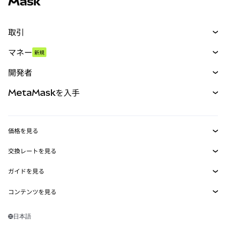
取引
スワップ
マネー
新規
予測
新規
購入
開発者
パーペチュアル
新規
カード
ドキュメントを表示
MetaMaskを入手
RWA
mUSD
新規
ダッシュボード
トランザクションシールド
収益化
Smart Accounts Kit
Agent Wallet
新規
価格を見る
埋め込みウォレット
Snaps
ビットコインの価格
交換レートを見る
MetaMask Connect
イーサリアムの価格
報酬
新規
BTC→USD
Solanaの価格
ガイドを見る
Snaps
セキュリティ
ETH→USD
BTCの購入
Shiba Inuの価格
USDT→INR
コンテンツを見る
Web3サービス
サポート
ETHの購入
Pepeの価格
ビットコインウォレット
BTC→USDT
SOLの購入
キャリア
Tetherの価格
Solanaウォレット
日本語
BTC→INR
PEPEの購入