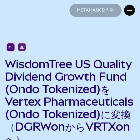
METAMASKを入手
METAMASKを入手
WisdomTree US Quality
Dividend Growth Fund
(Ondo Tokenized)を
Vertex Pharmaceuticals
(Ondo Tokenized)に変換
（DGRWonからVRTXon
へ）