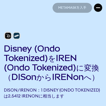
METAMASKを入手
METAMASKを入手
Disney (Ondo
Tokenized)をIREN
(Ondo Tokenized)に変換
（DISonからIRENonへ）
DISON/IRENON：1 DISNEY (ONDO TOKENIZED)
は2.5412 IRENONに相当します