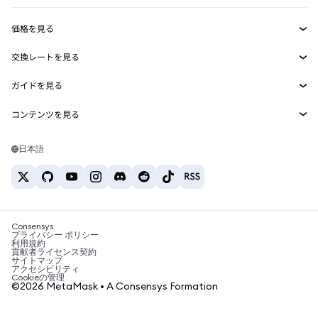
収益化
Smart Accounts Kit
Agent Wallet
新規
価格を見る
埋め込みウォレット
Snaps
ビットコインの価格
交換レートを見る
MetaMask Connect
イーサリアムの価格
報酬
新規
BTC→USD
Solanaの価格
ガイドを見る
Snaps
セキュリティ
ETH→USD
BTCの購入
Shiba Inuの価格
USDT→INR
コンテンツを見る
Web3サービス
サポート
ETHの購入
Pepeの価格
ビットコインウォレット
BTC→USDT
SOLの購入
キャリア
Tetherの価格
Solanaウォレット
日本語
BTC→INR
PEPEの購入
お問い合わせ
USDCの価格
おすすめの暗号資産カード
ETH→USDT
USDTの購入
Chanlinkの価格
おすすめのモバイル暗号資産ウォレット
USDT→PHP
USDCの購入
Polymarketとは？
BTC→EUR
SHIBの購入
Consensys
税制関連ニュース
プライバシー ポリシー
利用規約
BNBの購入
貢献者ライセンス契約
暗号資産の購入方法は？
サイトマップ
アクセシビリティ
ビットコインを売るには？
Cookieの管理
©2026 MetaMask • A Consensys Formation