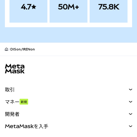
4.7
50M+
75.8K
DISon/IRENon
MetaMaskサイトフッター
取引
スワップ
マネー
新規
予測
新規
購入
開発者
パーペチュアル
新規
カード
ドキュメントを表示
MetaMaskを入手
RWA
mUSD
新規
ダッシュボード
トランザクションシールド