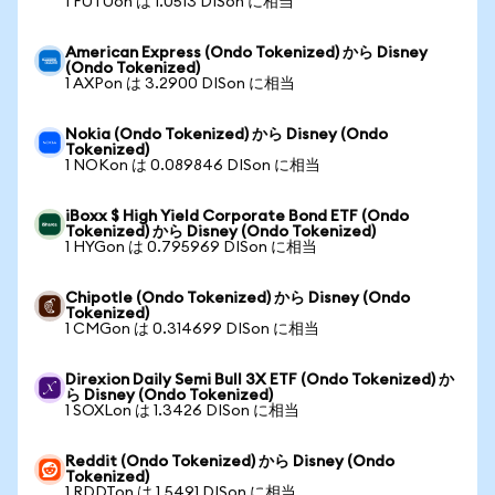
1 FUTUon は 1.0513 DISon に相当
American Express (Ondo Tokenized) から Disney
(Ondo Tokenized)
1 AXPon は 3.2900 DISon に相当
Nokia (Ondo Tokenized) から Disney (Ondo
Tokenized)
1 NOKon は 0.089846 DISon に相当
iBoxx $ High Yield Corporate Bond ETF (Ondo
Tokenized) から Disney (Ondo Tokenized)
1 HYGon は 0.795969 DISon に相当
Chipotle (Ondo Tokenized) から Disney (Ondo
Tokenized)
1 CMGon は 0.314699 DISon に相当
Direxion Daily Semi Bull 3X ETF (Ondo Tokenized) か
ら Disney (Ondo Tokenized)
1 SOXLon は 1.3426 DISon に相当
Reddit (Ondo Tokenized) から Disney (Ondo
Tokenized)
1 RDDTon は 1.5491 DISon に相当