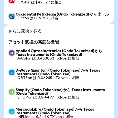
1 SPGIon は $428.29 に相当
Occidental Petroleum (Ondo Tokenized) から 米ドル
1 OXYon は $56.75 に相当
さらに変換を探る
アセット変換の高度な機能
Applied Optoelectronics (Ondo Tokenized) から
Texas Instruments (Ondo Tokenized)
1 AAOIon は 0.453033 TXNon に相当
D-Wave Quantum (Ondo Tokenized) から Texas
Instruments (Ondo Tokenized)
1 QBTSon は 0.069854 TXNon に相当
Shopify (Ondo Tokenized) から Texas Instruments
(Ondo Tokenized)
1 SHOPon は 0.514497 TXNon に相当
MercadoLibre (Ondo Tokenized) から Texas
Instruments (Ondo Tokenized)
1 MELIon は 6.2446 TXNon に相当