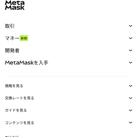
取引
スワップ
マネー
新規
予測
新規
購入
開発者
パーペチュアル
新規
カード
ドキュメントを表示
MetaMaskを入手
RWA
mUSD
新規
ダッシュボード
トランザクションシールド
収益化
Smart Accounts Kit
Agent Wallet
新規
価格を見る
埋め込みウォレット
Snaps
ビットコインの価格
交換レートを見る
MetaMask Connect
イーサリアムの価格
報酬
新規
BTC→USD
Solanaの価格
ガイドを見る
Snaps
セキュリティ
ETH→USD
BTCの購入
Shiba Inuの価格
USDT→INR
コンテンツを見る
Web3サービス
サポート
ETHの購入
Pepeの価格
ビットコインウォレット
BTC→USDT
SOLの購入
キャリア