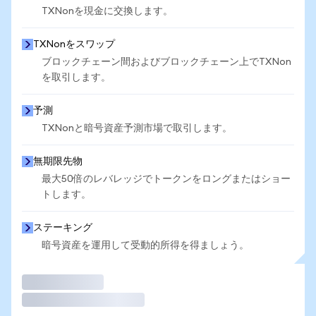
TXNonを現金に交換します。
TXNonをスワップ
ブロックチェーン間およびブロックチェーン上でTXNon
を取引します。
予測
TXNonと暗号資産予測市場で取引します。
無期限先物
最大50倍のレバレッジでトークンをロングまたはショー
トします。
ステーキング
暗号資産を運用して受動的所得を得ましょう。
取引