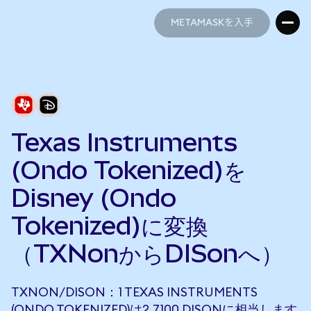
METAMASKを入手
METAMASKを入手
Texas Instruments
(Ondo Tokenized)を
Disney (Ondo
Tokenized)に変換
（TXNonからDISonへ）
TXNON/DISON：1 TEXAS INSTRUMENTS
(ONDO TOKENIZED)は2.7100 DISONに相当します