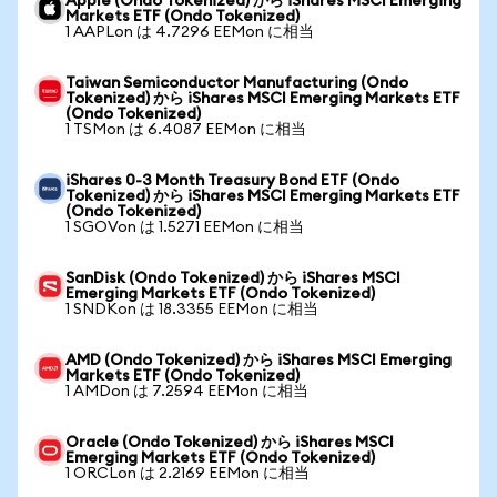
Apple (Ondo Tokenized) から iShares MSCI Emerging
Markets ETF (Ondo Tokenized)
1 AAPLon は 4.7296 EEMon に相当
Taiwan Semiconductor Manufacturing (Ondo
Tokenized) から iShares MSCI Emerging Markets ETF
(Ondo Tokenized)
1 TSMon は 6.4087 EEMon に相当
iShares 0-3 Month Treasury Bond ETF (Ondo
Tokenized) から iShares MSCI Emerging Markets ETF
(Ondo Tokenized)
1 SGOVon は 1.5271 EEMon に相当
SanDisk (Ondo Tokenized) から iShares MSCI
Emerging Markets ETF (Ondo Tokenized)
1 SNDKon は 18.3355 EEMon に相当
AMD (Ondo Tokenized) から iShares MSCI Emerging
Markets ETF (Ondo Tokenized)
1 AMDon は 7.2594 EEMon に相当
Oracle (Ondo Tokenized) から iShares MSCI
Emerging Markets ETF (Ondo Tokenized)
1 ORCLon は 2.2169 EEMon に相当