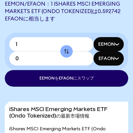
EEMON/EFAON：1 ISHARES MSCI EMERGING
MARKETS ETF (ONDO TOKENIZED)は0.592742
EFAONに相当します
EEMON
EFAON
EEMONをEFAONにスワップ
iShares MSCI Emerging Markets ETF
(Ondo Tokenized)の最新市場情報
iShares MSCI Emerging Markets ETF (Ondo