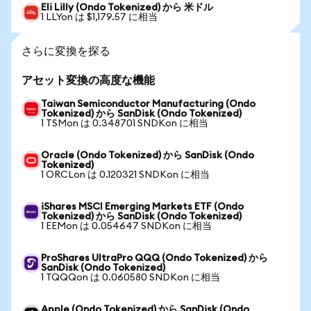
Eli Lilly (Ondo Tokenized) から 米ドル
1 LLYon は $1,179.57 に相当
さらに変換を探る
アセット変換の高度な機能
Taiwan Semiconductor Manufacturing (Ondo
Tokenized) から SanDisk (Ondo Tokenized)
1 TSMon は 0.348701 SNDKon に相当
Oracle (Ondo Tokenized) から SanDisk (Ondo
Tokenized)
1 ORCLon は 0.120321 SNDKon に相当
iShares MSCI Emerging Markets ETF (Ondo
Tokenized) から SanDisk (Ondo Tokenized)
1 EEMon は 0.054647 SNDKon に相当
ProShares UltraPro QQQ (Ondo Tokenized) から
SanDisk (Ondo Tokenized)
1 TQQQon は 0.060580 SNDKon に相当
Apple (Ondo Tokenized) から SanDisk (Ondo