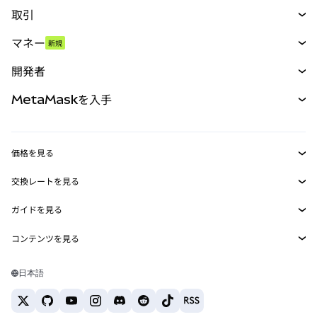
取引
スワップ
マネー
新規
予測
新規
購入
開発者
パーペチュアル
新規
カード
ドキュメントを表示
MetaMaskを入手
RWA
mUSD
新規
ダッシュボード
トランザクションシールド
収益化
Smart Accounts Kit
Agent Wallet
新規
価格を見る
埋め込みウォレット
Snaps
ビットコインの価格
交換レートを見る
MetaMask Connect
イーサリアムの価格
報酬
新規
BTC→USD
Solanaの価格
ガイドを見る
Snaps
セキュリティ
ETH→USD
BTCの購入
Shiba Inuの価格
USDT→INR
コンテンツを見る
Web3サービス
サポート
ETHの購入
Pepeの価格
ビットコインウォレット
BTC→USDT
SOLの購入
キャリア
Tetherの価格
Solanaウォレット
日本語
BTC→INR
PEPEの購入
お問い合わせ
USDCの価格
おすすめの暗号資産カード
ETH→USDT
USDTの購入
Chanlinkの価格
おすすめのモバイル暗号資産ウォレット