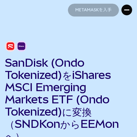
METAMASKを入手
METAMASKを入手
SanDisk (Ondo
Tokenized)をiShares
MSCI Emerging
Markets ETF (Ondo
Tokenized)に変換
（SNDKonからEEMon
へ）