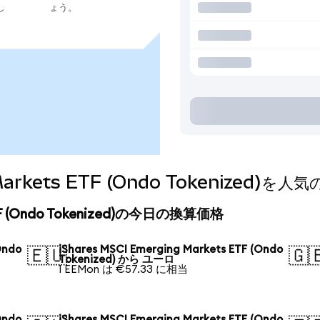
し
ょう。
g Markets ETF (Ondo Tokenize
 ETF (Ondo Tokenized)の今日の換算価格
Ondo
iShares MSCI Emerging Markets ETF (Ondo
🇪🇺
🇬
Tokenized) から ユーロ
1 EEMon は €57.33 に相当
Ondo
iShares MSCI Emerging Markets ETF (Ondo