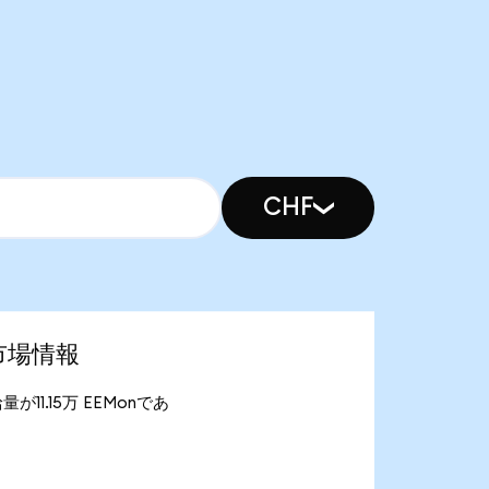
CHF
新市場情報
給量が11.15万 EEMonであ