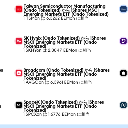
Taiwan Semiconductor Manufacturing
(Ondo Tokenized) から iShares MSCI
Emerging Markets ETF (Ondo Tokenized)
1 TSMon は 6.3262 EEMon に相当
SK Hynix (Ondo Tokenized) から iShares
MSCI Emerging Markets ETF (Ondo
Tokenized)
1 SKHYon は 2.3047 EEMon に相当
es
Broadcom (Ondo Tokenized) から iShares
MSCI Emerging Markets ETF (Ondo
Tokenized)
1 AVGOon は 6.3961 EEMon に相当
SpaceX (Ondo Tokenized) から iShares
g
MSCI Emerging Markets ETF (Ondo
Tokenized)
1 SPCXon は 1.6776 EEMon に相当