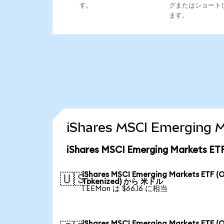
す。
グまたはショート
ます。
iShares MSCI Emergin
iShares MSCI Emerging Markets
iShares MSCI Emerging Markets ETF (
🇺🇸
Tokenized) から 米ドル
1 EEMon は $66.16 に相当
iShares MSCI Emerging Markets ETF (