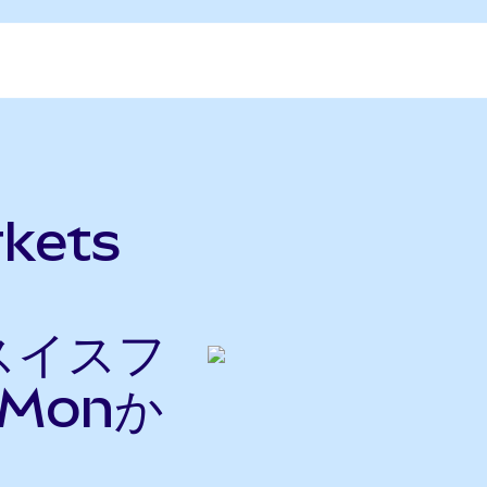
kets
をスイスフ
Monか