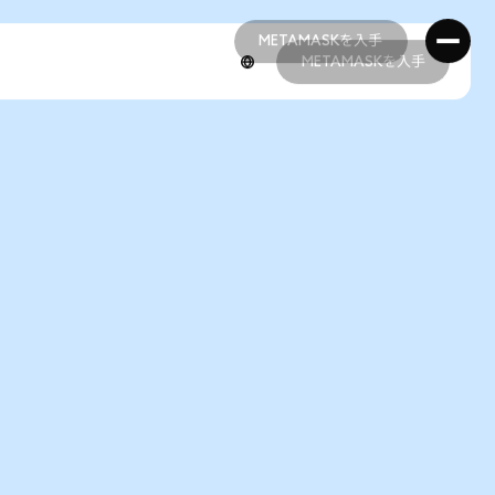
METAMASKを入手
METAMASKを入手
METAMASKを入手
METAMASKを入手