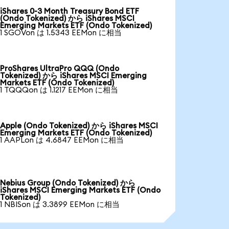
iShares 0-3 Month Treasury Bond ETF
(Ondo Tokenized) から iShares MSCI
Emerging Markets ETF (Ondo Tokenized)
1 SGOVon は 1.5343 EEMon に相当
ProShares UltraPro QQQ (Ondo
Tokenized) から iShares MSCI Emerging
Markets ETF (Ondo Tokenized)
1 TQQQon は 1.1217 EEMon に相当
Apple (Ondo Tokenized) から iShares MSCI
Emerging Markets ETF (Ondo Tokenized)
1 AAPLon は 4.6847 EEMon に相当
Nebius Group (Ondo Tokenized) から
iShares MSCI Emerging Markets ETF (Ondo
Tokenized)
1 NBISon は 3.3899 EEMon に相当