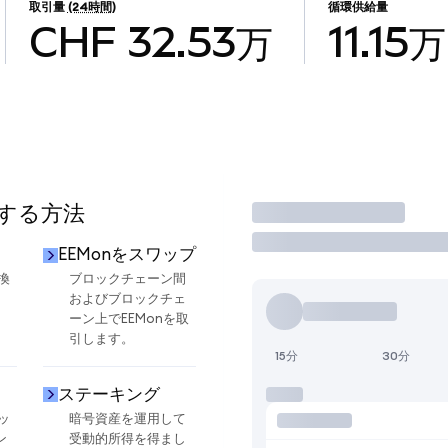
取引量
(24時間)
循環供給量
CHF 32.53万
11.15万
用する方法
取引
EEMonをスワップ
換
ブロックチェーン間
およびブロックチェ
ーン上でEEMonを取
引します。
15分
30分
ステーキング
ッ
暗号資産を運用して
ン
受動的所得を得まし