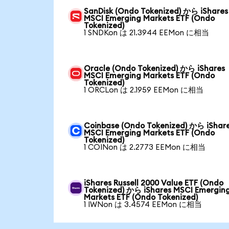
SanDisk (Ondo Tokenized) から iShares
MSCI Emerging Markets ETF (Ondo
Tokenized)
1 SNDKon は 21.3944 EEMon に相当
Oracle (Ondo Tokenized) から iShares
MSCI Emerging Markets ETF (Ondo
Tokenized)
1 ORCLon は 2.1959 EEMon に相当
Coinbase (Ondo Tokenized) から iShar
MSCI Emerging Markets ETF (Ondo
Tokenized)
1 COINon は 2.2773 EEMon に相当
iShares Russell 2000 Value ETF (Ondo
Tokenized) から iShares MSCI Emergin
Markets ETF (Ondo Tokenized)
1 IWNon は 3.4574 EEMon に相当