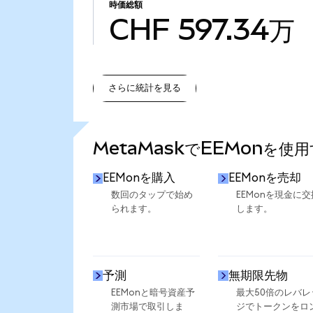
時価総額
CHF 597.34万
さらに統計を見る
さらに統計を見る
MetaMaskでEEMonを使
EEMonを購入
EEMonを売却
数回のタップで始め
EEMonを現金に交
られます。
します。
予測
無期限先物
EEMonと暗号資産予
最大50倍のレバレ
測市場で取引しま
ジでトークンをロ