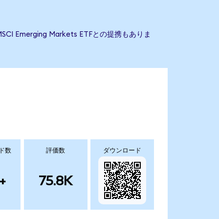
I Emerging Markets ETFとの提携もありま
ド数
評価数
ダウンロード
+
75.8K