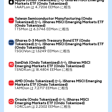
Apple (Ondo Tokenized) から iShares MSCI Emerging
Markets ETF (Ondo Tokenized)
1 AAPLon は 4.7206 EEMon に相当
Taiwan Semiconductor Manufacturing (Ondo
Tokenized) から iShares MSCI Emerging Markets ETF
(Ondo Tokenized)
1 TSMon は 6.3746 EEMon に相当
iShares 0-3 Month Treasury Bond ETF (Ondo
Tokenized) から iShares MSCI Emerging Markets ETF
(Ondo Tokenized)
1 SGOVon は 1.5249 EEMon に相当
SanDisk (Ondo Tokenized) から iShares MSCI
Emerging Markets ETF (Ondo Tokenized)
1 SNDKon は 18.4804 EEMon に相当
AMD (Ondo Tokenized) から iShares MSCI Emerging
Markets ETF (Ondo Tokenized)
1 AMDon は 7.2717 EEMon に相当
Oracle (Ondo Tokenized) から iShares MSCI
Emerging Markets ETF (Ondo Tokenized)
1 ORCLon は 2.2302 EEMon に相当