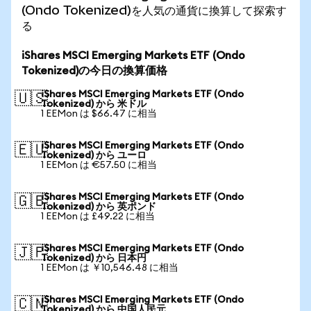
(Ondo Tokenized)を人気の通貨に換算して探索す
る
iShares MSCI Emerging Markets ETF (Ondo
Tokenized)の今日の換算価格
iShares MSCI Emerging Markets ETF (Ondo
🇺🇸
Tokenized) から 米ドル
1 EEMon は $66.47 に相当
iShares MSCI Emerging Markets ETF (Ondo
🇪🇺
Tokenized) から ユーロ
1 EEMon は €57.50 に相当
iShares MSCI Emerging Markets ETF (Ondo
🇬🇧
Tokenized) から 英ポンド
1 EEMon は £49.22 に相当
iShares MSCI Emerging Markets ETF (Ondo
🇯🇵
Tokenized) から 日本円
1 EEMon は ￥10,546.48 に相当
iShares MSCI Emerging Markets ETF (Ondo
🇨🇳
Tokenized) から 中国人民元