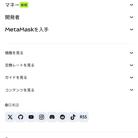
マネー
新規
予測
新規
購入
開発者
パーペチュアル
新規
カード
ドキュメントを表示
MetaMaskを入手
RWA
mUSD
新規
ダッシュボード
トランザクションシールド
収益化
Smart Accounts Kit
Agent Wallet
新規
価格を見る
埋め込みウォレット
Snaps
ビットコインの価格
交換レートを見る
MetaMask Connect
イーサリアムの価格
報酬
新規
BTC→USD
Solanaの価格
ガイドを見る
Snaps
セキュリティ
ETH→USD
BTCの購入
Shiba Inuの価格
USDT→INR
コンテンツを見る
Web3サービス
サポート
ETHの購入
Pepeの価格
ビットコインウォレット
BTC→USDT
SOLの購入
キャリア
Tetherの価格
Solanaウォレット
日本語
BTC→INR
PEPEの購入
お問い合わせ
USDCの価格
おすすめの暗号資産カード
ETH→USDT
USDTの購入
Chanlinkの価格
おすすめのモバイル暗号資産ウォレット
USDT→PHP
USDCの購入
Polymarketとは？
BTC→EUR