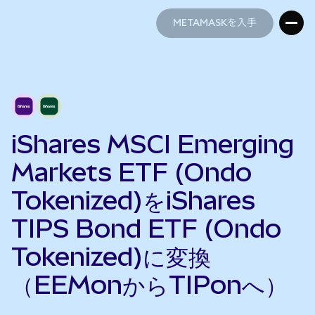
METAMASKを入手
METAMASKを入手
iShares MSCI Emerging
Markets ETF (Ondo
Tokenized)をiShares
TIPS Bond ETF (Ondo
Tokenized)に変換
（EEMonからTIPonへ）