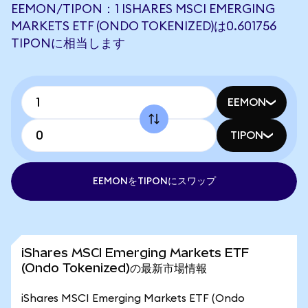
EEMON/TIPON：1 ISHARES MSCI EMERGING
MARKETS ETF (ONDO TOKENIZED)は0.601756
TIPONに相当します
EEMON
TIPON
EEMONをTIPONにスワップ
iShares MSCI Emerging Markets ETF
(Ondo Tokenized)の最新市場情報
iShares MSCI Emerging Markets ETF (Ondo