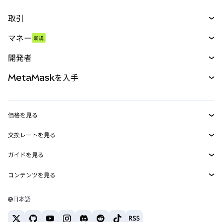
取引
スワップ
マネー
新規
予測
新規
購入
開発者
パーペチュアル
新規
カード
ドキュメントを表示
MetaMaskを入手
RWA
mUSD
新規
ダッシュボード
トランザクションシールド
収益化
Smart Accounts Kit
Agent Wallet
新規
価格を見る
埋め込みウォレット
Snaps
ビットコインの価格
交換レートを見る
MetaMask Connect
イーサリアムの価格
報酬
新規
BTC→USD
Solanaの価格
ガイドを見る
Snaps
セキュリティ
ETH→USD
BTCの購入
Shiba Inuの価格
USDT→INR
コンテンツを見る
Web3サービス
サポート
ETHの購入
Pepeの価格
ビットコインウォレット
BTC→USDT
SOLの購入
キャリア
Tetherの価格
Solanaウォレット
日本語
BTC→INR
PEPEの購入
お問い合わせ
USDCの価格
おすすめの暗号資産カード
ETH→USDT