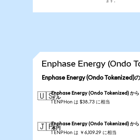
ます。
Enphase Energy (On
Enphase Energy (Ondo Tokeni
Enphase Energy (Ondo Tokenized) か
🇺🇸
ドル
1 ENPHon は $38.73 に相当
Enphase Energy (Ondo Tokenized) か
🇯🇵
本円
1 ENPHon は ￥6,109.29 に相当