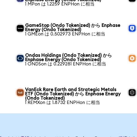
1 MPon は 1.2259 ENPHon に相当
GameStop (Ondo Tokenized) から Enphase
Energy (Ondo Tokenized)
1 GMEon は 0.502973 ENPHon に相当
Ondas Holdings (Ondo Tokenized) から
Enphase Energy (Ondo Tokenized)
1 ONDSon は 0.229281 ENPHon に相当
VanEck Rare Earth and Strategic Metals
ETF (Ondo Tokenized) から Enphase Energy
(Ondo Tokenized)
1 REMXon は 1.8732 ENPHon に相当