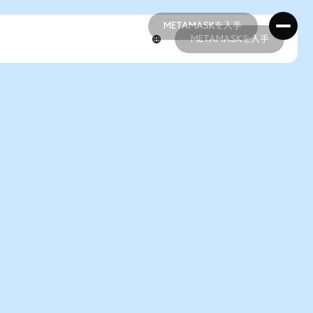
METAMASKを入手
METAMASKを入手
METAMASKを入手
METAMASKを入手