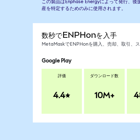
この製品はEnphase Energyによって発
産を特定するためのみに使用されます。
数秒でENPHonを入手
MetaMaskでENPHonを購入、売却、取
Google Play
評価
ダウンロード数
4.4
10M+
4