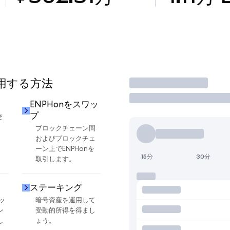
使用する方法
取引
ENPHonをスワッ
プ
交
ブロックチェーン間
およびブロックチェ
ーン上でENPHonを
15分
30分
取引します。
ステーキング
ッ
暗号資産を運用して
ン
受動的所得を得まし
し
ょう。