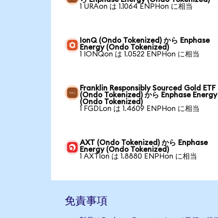
1 URAon は 1.1064 ENPHon に相当
IonQ (Ondo Tokenized) から Enphase
Energy (Ondo Tokenized)
1 IONQon は 1.0522 ENPHon に相当
Franklin Responsibly Sourced Gold ETF
(Ondo Tokenized) から Enphase Energy
(Ondo Tokenized)
1 FGDLon は 1.4609 ENPHon に相当
AXT (Ondo Tokenized) から Enphase
Energy (Ondo Tokenized)
1 AXTIon は 1.8880 ENPHon に相当
免責事項