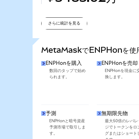
さらに統計を見る
さらに統計を見る
MetaMaskでENPHonを
ENPHonを購入
ENPHonを売却
数回のタップで始め
ENPHonを現金に
られます。
換します。
予測
無期限先物
ENPHonと暗号資産
最大50倍のレバレ
予測市場で取引しま
ジでトークンをロ
す。
グまたはショート