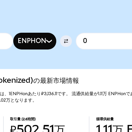
ENPHON
 Tokenized)の最新市場情報
現行価格は、1ENPHonあたり₽3,136.11です。 流通供給量が1.11万 ENPHo
483.02万となります。
取引量
(24時間)
循環供給量
₽502.51万
1.11万