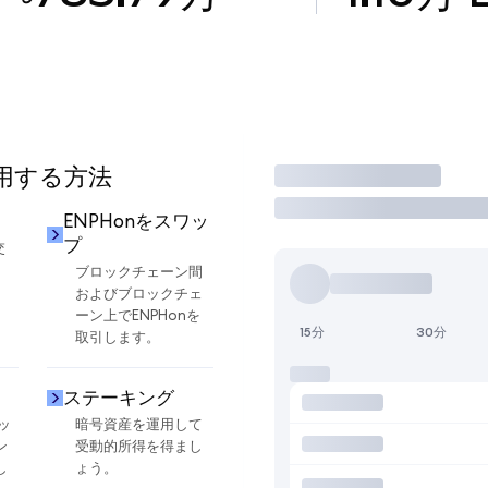
使用する方法
取引
ENPHonをスワッ
プ
交
ブロックチェーン間
およびブロックチェ
ーン上でENPHonを
15分
30分
取引します。
ステーキング
ッ
暗号資産を運用して
ン
受動的所得を得まし
し
ょう。