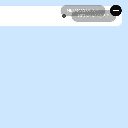
METAMASKを入手
METAMASKを入手
METAMASKを入手
METAMASKを入手