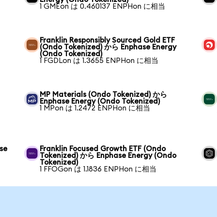
1 GMEon は 0.460137 ENPHon に相当
Franklin Responsibly Sourced Gold ETF
(Ondo Tokenized) から Enphase Energy
(Ondo Tokenized)
1 FGDLon は 1.3655 ENPHon に相当
MP Materials (Ondo Tokenized) から
Enphase Energy (Ondo Tokenized)
1 MPon は 1.2472 ENPHon に相当
se
Franklin Focused Growth ETF (Ondo
Tokenized) から Enphase Energy (Ondo
Tokenized)
1 FFOGon は 1.1836 ENPHon に相当