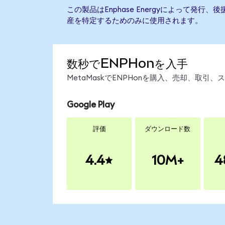
この製品はEnphase Energyによって発
産を特定するためのみに使用されます。
数秒でENPHonを入手
MetaMaskでENPHonを購入、売却、取
Google Play
評価
ダウンロード数
4.4
10M+
4