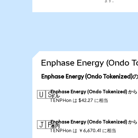
ます。
Enphase Energy (On
Enphase Energy (Ondo Tokeni
Enphase Energy (Ondo Tokenized) か
🇺🇸
ドル
1 ENPHon は $42.27 に相当
Enphase Energy (Ondo Tokenized) か
🇯🇵
本円
1 ENPHon は ￥6,670.41 に相当