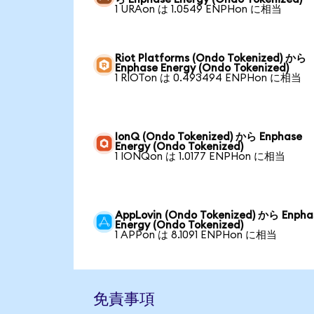
1 URAon は 1.0549 ENPHon に相当
Riot Platforms (Ondo Tokenized) から
Enphase Energy (Ondo Tokenized)
1 RIOTon は 0.493494 ENPHon に相当
IonQ (Ondo Tokenized) から Enphase
Energy (Ondo Tokenized)
1 IONQon は 1.0177 ENPHon に相当
AppLovin (Ondo Tokenized) から Enpha
Energy (Ondo Tokenized)
1 APPon は 8.1091 ENPHon に相当
免責事項