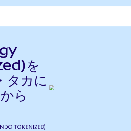
rgy
zed)を
・タカに
nから
NDO TOKENIZED)