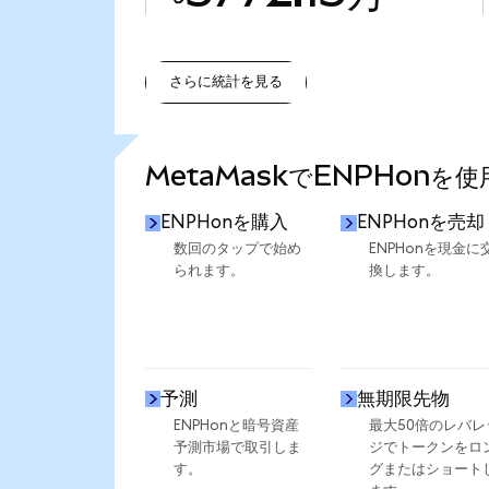
さらに統計を見る
さらに統計を見る
MetaMaskでENPHonを
ENPHonを購入
ENPHonを売却
数回のタップで始め
ENPHonを現金に
られます。
換します。
予測
無期限先物
ENPHonと暗号資産
最大50倍のレバレ
予測市場で取引しま
ジでトークンをロ
す。
グまたはショート