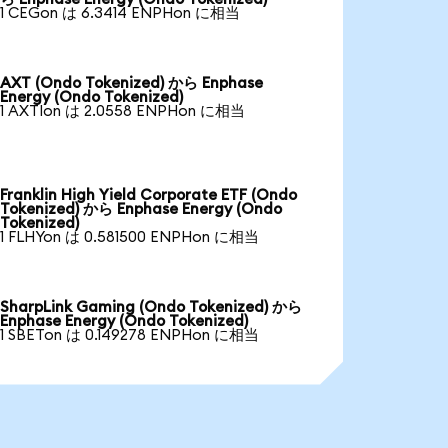
1 CEGon は 6.3414 ENPHon に相当
AXT (Ondo Tokenized) から Enphase
Energy (Ondo Tokenized)
1 AXTIon は 2.0558 ENPHon に相当
Franklin High Yield Corporate ETF (Ondo
Tokenized) から Enphase Energy (Ondo
Tokenized)
1 FLHYon は 0.581500 ENPHon に相当
SharpLink Gaming (Ondo Tokenized) から
Enphase Energy (Ondo Tokenized)
1 SBETon は 0.149278 ENPHon に相当