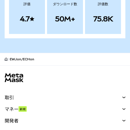
評価
ダウンロード数
評価数
4.7
50M+
75.8K
EWJon/ECHon
MetaMaskサイトフッター
取引
スワップ
マネー
新規
予測
新規
購入
開発者
パーペチュアル
新規
カード
ドキュメントを表示