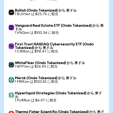
Bullish (Ondo Tokenized) から 米ドル
1 BLSHon は $23.75 に相当
Vanguard Real Estate ETF (Ondo Tokenized) から 米
ドル
1 VNQon は $100.36 に相当
First Trust NASDAQ Cybersecurity ETF (Ondo
Tokenized) から 米ドル
1 CIBRon は $98.47 に相当
WhiteFiber (Ondo Tokenized) から 米ドル
1 WYFIon は $26.92 に相当
Merck (Ondo Tokenized) から 米ドル
1 MRKon は $130.55 に相当
Hyperliquid Strategies (Ondo Tokenized) から 米ド
ル
1 PURRon は $6.97 に相当
Thermo Fisher Scientific (Ondo Tokenized) から 米ド