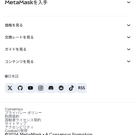
MetaMaskを入手
RWA
mUSD
新規
ダッシュボード
トランザクションシールド
収益化
Smart Accounts Kit
Agent Wallet
新規
価格を見る
埋め込みウォレット
Snaps
ビットコインの価格
交換レートを見る
MetaMask Connect
イーサリアムの価格
報酬
新規
BTC→USD
Solanaの価格
ガイドを見る
Snaps
セキュリティ
ETH→USD
BTCの購入
Shiba Inuの価格
USDT→INR
コンテンツを見る
Web3サービス
サポート
ETHの購入
Pepeの価格
ビットコインウォレット
BTC→USDT
SOLの購入
キャリア
Tetherの価格
Solanaウォレット
日本語
BTC→INR
PEPEの購入
お問い合わせ
USDCの価格
おすすめの暗号資産カード
ETH→USDT
USDTの購入
Chanlinkの価格
おすすめのモバイル暗号資産ウォレット
USDT→PHP
USDCの購入
Polymarketとは？
BTC→EUR
SHIBの購入
Consensys
税制関連ニュース
プライバシー ポリシー
利用規約
BNBの購入
貢献者ライセンス契約
暗号資産の購入方法は？
サイトマップ
アクセシビリティ
ビットコインを売るには？
Cookieの管理
©2026 MetaMask • A Consensys Formation