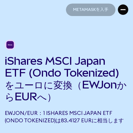
METAMASKを入手
METAMASKを入手
iShares MSCI Japan
ETF (Ondo Tokenized)
をユーロに変換（EWJonか
らEURへ）
EWJON/EUR：1 ISHARES MSCI JAPAN ETF
(ONDO TOKENIZED)は83.4127 EURに相当します