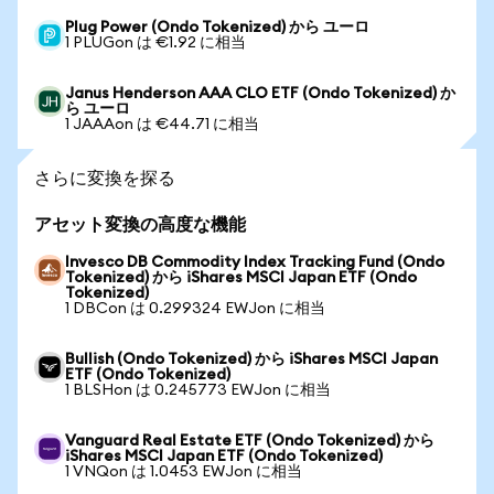
Plug Power (Ondo Tokenized) から ユーロ
1 PLUGon は €1.92 に相当
Janus Henderson AAA CLO ETF (Ondo Tokenized) か
ら ユーロ
1 JAAAon は €44.71 に相当
さらに変換を探る
アセット変換の高度な機能
Invesco DB Commodity Index Tracking Fund (Ondo
Tokenized) から iShares MSCI Japan ETF (Ondo
Tokenized)
1 DBCon は 0.299324 EWJon に相当
Bullish (Ondo Tokenized) から iShares MSCI Japan
ETF (Ondo Tokenized)
1 BLSHon は 0.245773 EWJon に相当
Vanguard Real Estate ETF (Ondo Tokenized) から
iShares MSCI Japan ETF (Ondo Tokenized)
1 VNQon は 1.0453 EWJon に相当