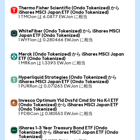
Thermo Fisher Scientific (Ondo Tokenized) から
iShares MSCI Japan ETF (Ondo Tokenized)
1 TMOon は 6.0877 EWJon に相当
WhiteFiber (Ondo Tokenized) から iShares MSCI
Japan ETF (Ondo Tokenized)
1 WYFIon は 0.280466 EWJon に相当
Merck (Ondo Tokenized) から iShares MSCI Japan
ETF (Ondo Tokenized)
1 MRKon は 1.3393 EWJon に相当
Hyperliquid Strategies (Ondo Tokenized) から
iShares MSCI Japan ETF (Ondo Tokenized)
1 PURRon は 0.071263 EWJon に相当
Invesco Optimum Yld Dvsfd Cmd Str No K-1 ETF
(Ondo Tokenized) から iShares MSCI Japan ETF
(Ondo Tokenized)
1 PDBCon は 0.180553 EWJon に相当
iShares 1-3 Year Treasury Bond ETF (Ondo
Tokenized) から iShares MSCI Japan ETF (Ondo
Tokenized)