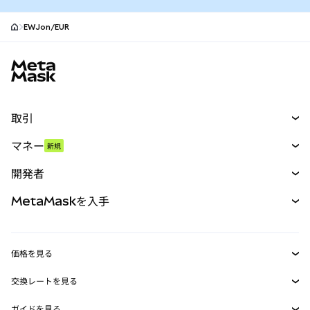
EWJon/EUR
MetaMaskサイトフッター
取引
スワップ
マネー
新規
予測
新規
購入
開発者
パーペチュアル
新規
カード
ドキュメントを表示
MetaMaskを入手
RWA
mUSD
新規
ダッシュボード
トランザクションシールド
収益化
Smart Accounts Kit
Agent Wallet
新規
価格を見る
埋め込みウォレット
Snaps
ビットコインの価格
交換レートを見る
MetaMask Connect
イーサリアムの価格
報酬
新規
BTC→USD
Solanaの価格
ガイドを見る