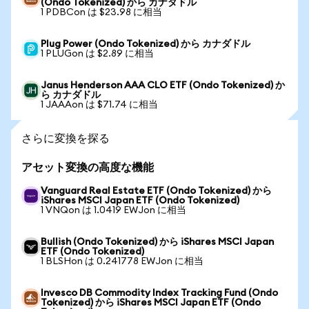
(Ondo Tokenized) から カナダドル
1 PDBCon は $23.98 に相当
Plug Power (Ondo Tokenized) から カナダドル
1 PLUGon は $2.89 に相当
Janus Henderson AAA CLO ETF (Ondo Tokenized) か
ら カナダドル
1 JAAAon は $71.74 に相当
さらに変換を探る
アセット変換の高度な機能
Vanguard Real Estate ETF (Ondo Tokenized) から
iShares MSCI Japan ETF (Ondo Tokenized)
1 VNQon は 1.0419 EWJon に相当
Bullish (Ondo Tokenized) から iShares MSCI Japan
ETF (Ondo Tokenized)
1 BLSHon は 0.241778 EWJon に相当
Invesco DB Commodity Index Tracking Fund (Ondo
Tokenized) から iShares MSCI Japan ETF (Ondo