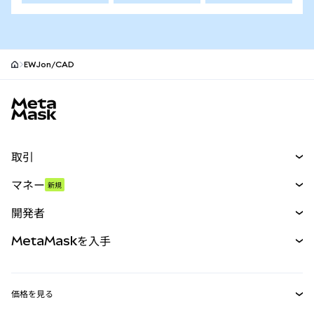
EWJon/CAD
MetaMaskサイトフッター
取引
スワップ
マネー
新規
予測
新規
購入
開発者
パーペチュアル
新規
カード
ドキュメントを表示
MetaMaskを入手
RWA
mUSD
新規
ダッシュボード
トランザクションシールド
収益化
Smart Accounts Kit
Agent Wallet
新規
価格を見る
埋め込みウォレット
Snaps
ビットコインの価格