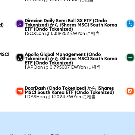
Direxion Daily Semi Bull 3X ETF (Ondo
d)
Tokenized) から iShares MSCI South Korea
ETF (Ondo Tokenized)
1 SOXLon は 0.819252 EWYon に相当
MSCI
Apollo Global Management (Ondo
Tokenized) から iShares MSCI South Korea
ETF (Ondo Tokenized)
1 APOon は 0.795007 EWYon に相当
DoorDash (Ondo Tokenized) から iShares
MSCI South Korea ETF (Ondo Tokenized)
1 DASHon は 1.2094 EWYon に相当