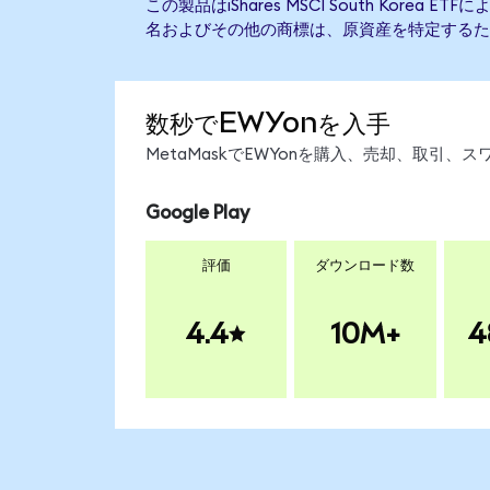
この製品はiShares MSCI South Korea
名およびその他の商標は、原資産を特定するた
数秒でEWYonを入手
MetaMaskでEWYonを購入、売却、取引
Google Play
評価
ダウンロード数
4.4
10M+
4