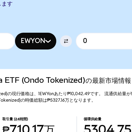
当します
EWYON
rea ETF (Ondo Tokenized)の最新市場情報
o Tokenized)の現行価格は、1EWYonあたり₱10,042.49です。 流通供給量
ndo Tokenized)の時価総額は₱5327.16万となります。
取引量
(24時間)
循環供給量
₱710.17万
5304.75