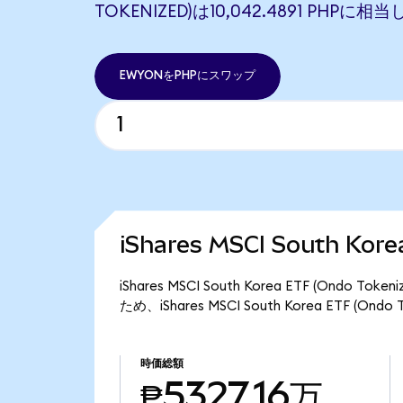
TOKENIZED)は10,042.4891 PHPに相
EWYONをPHPにスワップ
iShares MSCI South Ko
iShares MSCI South Korea ETF (Ond
ため、iShares MSCI South Korea ETF (O
時価総額
₱5327.16万