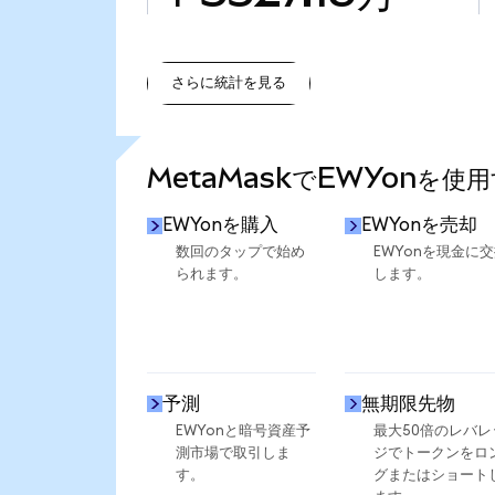
さらに統計を見る
さらに統計を見る
MetaMaskでEWYonを使
EWYonを購入
EWYonを売却
数回のタップで始め
EWYonを現金に
られます。
します。
予測
無期限先物
EWYonと暗号資産予
最大50倍のレバレ
測市場で取引しま
ジでトークンをロ
す。
グまたはショート