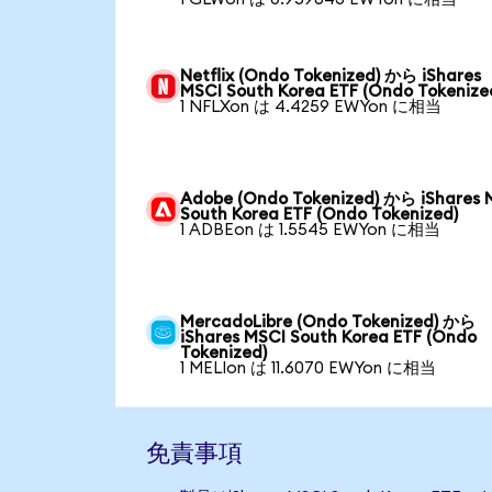
Netflix (Ondo Tokenized) から iShares
MSCI South Korea ETF (Ondo Tokenize
1 NFLXon は 4.4259 EWYon に相当
Adobe (Ondo Tokenized) から iShares 
South Korea ETF (Ondo Tokenized)
1 ADBEon は 1.5545 EWYon に相当
MercadoLibre (Ondo Tokenized) から
iShares MSCI South Korea ETF (Ondo
Tokenized)
1 MELIon は 11.6070 EWYon に相当
免責事項