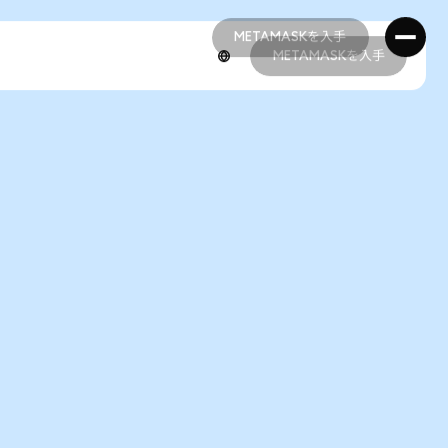
METAMASKを入手
METAMASKを入手
METAMASKを入手
METAMASKを入手