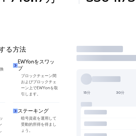
用する方法
取引
EWYonをスワッ
プ
交換
ブロックチェーン間
およびブロックチェ
ーン上でEWYonを取
15分
30分
引します。
ステーキング
ッ
暗号資産を運用して
ン
受動的所得を得まし
し
ょう。