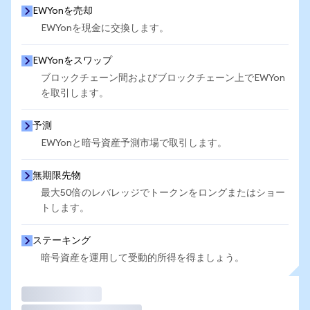
EWYonを売却
EWYonを現金に交換します。
EWYonをスワップ
ブロックチェーン間およびブロックチェーン上でEWYon
を取引します。
予測
EWYonと暗号資産予測市場で取引します。
無期限先物
最大50倍のレバレッジでトークンをロングまたはショー
トします。
ステーキング
暗号資産を運用して受動的所得を得ましょう。
取引