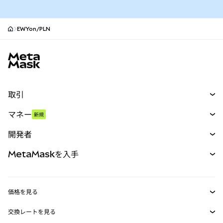
EWYon/PLN
MetaMaskサイトフッター
取引
スワップ
マネー
新規
予測
新規
購入
開発者
パーペチュアル
新規
カード
ドキュメントを表示
MetaMaskを入手
RWA
mUSD
新規
ダッシュボード
トランザクションシールド
収益化
Smart Accounts Kit
Agent Wallet
新規
価格を見る
埋め込みウォレット
Snaps
ビットコインの価格
交換レートを見る
MetaMask Connect
イーサリアムの価格
報酬
新規
BTC→USD