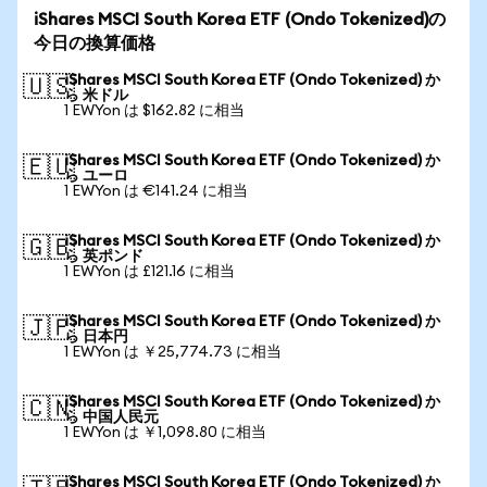
iShares MSCI South Korea ETF (Ondo Tokenized)の
今日の換算価格
iShares MSCI South Korea ETF (Ondo Tokenized) か
🇺🇸
ら 米ドル
1 EWYon は $162.82 に相当
iShares MSCI South Korea ETF (Ondo Tokenized) か
🇪🇺
ら ユーロ
1 EWYon は €141.24 に相当
iShares MSCI South Korea ETF (Ondo Tokenized) か
🇬🇧
ら 英ポンド
1 EWYon は £121.16 に相当
iShares MSCI South Korea ETF (Ondo Tokenized) か
🇯🇵
ら 日本円
1 EWYon は ￥25,774.73 に相当
iShares MSCI South Korea ETF (Ondo Tokenized) か
🇨🇳
ら 中国人民元
1 EWYon は ￥1,098.80 に相当
iShares MSCI South Korea ETF (Ondo Tokenized) か