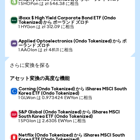
1 SHOPon は zł 546.38 に相当
iBoxx $ High Yield Corporate Bond ETF (Ondo
Tokenized) から ポーランド ズロチ
1 HYGon は zł 312.09 に相当
Applied Optoelectronics (Ondo Tokenized) から ポ
ーランド ズロチ
1 AAOIon は zł 481.11 に相当
さらに変換を探る
アセット変換の高度な機能
Corning (Ondo Tokenized) から iShares MSCI South
Korea ETF (Ondo Tokenized)
1 GLWon は 0.973424 EWYon に相当
S&P Global (Ondo Tokenized) から iShares MSCI
South Korea ETF (Ondo Tokenized)
1 SPGIon は 2.6305 EWYon に相当
Netflix (Ondo Tokenized) から iShares MSCI South
Korea ETF (Ondo Tokenized)