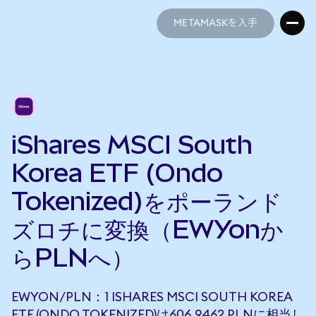
METAMASKを入手
METAMASKを入手
iShares MSCI South
Korea ETF (Ondo
Tokenized)をポーランド
ズロチに変換（EWYonか
らPLNへ）
EWYON/PLN：1 ISHARES MSCI SOUTH KOREA
ETF (ONDO TOKENIZED)は606.9462 PLNに相当し