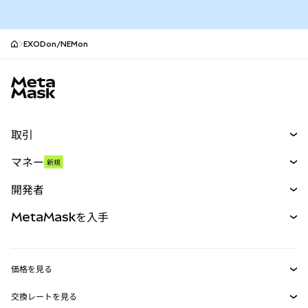
EXODon/NEMon
MetaMaskサイトフッター
取引
スワップ
マネー
新規
予測
新規
購入
開発者
パーペチュアル
新規
カード
ドキュメントを表示
MetaMaskを入手
RWA
mUSD
新規
ダッシュボード
トランザクションシールド
収益化
Smart Accounts Kit
Agent Wallet
新規
価格を見る
埋め込みウォレット
Snaps
ビットコインの価格
交換レートを見る
MetaMask Connect
イーサリアムの価格
報酬
新規