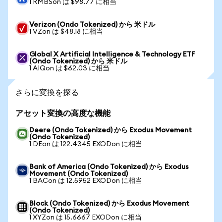
1 RMBSon は $98.77 に相当
Verizon (Ondo Tokenized) から 米ドル
1 VZon は $48.18 に相当
Global X Artificial Intelligence & Technology ETF
(Ondo Tokenized) から 米ドル
1 AIQon は $62.03 に相当
さらに変換を探る
アセット変換の高度な機能
Deere (Ondo Tokenized) から Exodus Movement
(Ondo Tokenized)
1 DEon は 122.4345 EXODon に相当
Bank of America (Ondo Tokenized) から Exodus
Movement (Ondo Tokenized)
1 BACon は 12.5952 EXODon に相当
Block (Ondo Tokenized) から Exodus Movement
(Ondo Tokenized)
1 XYZon は 15.6667 EXODon に相当