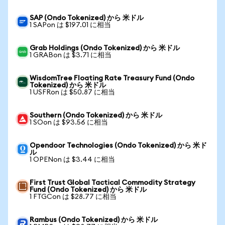
SAP (Ondo Tokenized) から 米ドル
1 SAPon は $197.01 に相当
Grab Holdings (Ondo Tokenized) から 米ドル
1 GRABon は $3.71 に相当
WisdomTree Floating Rate Treasury Fund (Ondo
Tokenized) から 米ドル
1 USFRon は $50.87 に相当
Southern (Ondo Tokenized) から 米ドル
1 SOon は $93.56 に相当
Opendoor Technologies (Ondo Tokenized) から 米ド
ル
1 OPENon は $3.44 に相当
First Trust Global Tactical Commodity Strategy
Fund (Ondo Tokenized) から 米ドル
1 FTGCon は $28.77 に相当
Rambus (Ondo Tokenized) から 米ドル