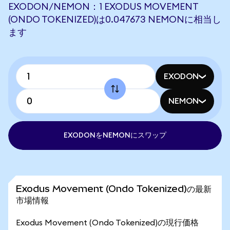
EXODON/NEMON：1 EXODUS MOVEMENT
(ONDO TOKENIZED)は0.047673 NEMONに相当し
ます
EXODON
NEMON
EXODONをNEMONにスワップ
Exodus Movement (Ondo Tokenized)の最新
市場情報
Exodus Movement (Ondo Tokenized)の現行価格