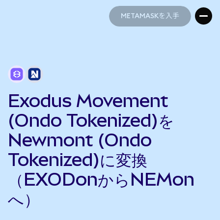
METAMASKを入手
METAMASKを入手
Exodus Movement
(Ondo Tokenized)を
Newmont (Ondo
Tokenized)に変換
（EXODonからNEMon
へ）