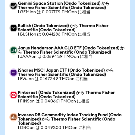
Gemini Space Station (Ondo Tokenized) から
Thermo Fisher Scientific (Ondo Tokenized)
1 GEMIon は 0.007179 TMOon に相当
Bullish (Ondo Tokenized) から Thermo Fisher
Scientific (Ondo Tokenized)
1 BLSHon は 0.041286 TMOon に相当
Janus Henderson AAA CLO ETF (Ondo Tokenized) か
ら Thermo Fisher Scientific (Ondo Tokenized)
1 JAAAon は 0.089439 TMOon に相当
iShares MSCI Japan ETF (Ondo Tokenized) から
Thermo Fisher Scientific (Ondo Tokenized)
1 EWJon は 0.167249 TMOon に相当
Pinterest (Ondo Tokenized) から Thermo Fisher
Scientific (Ondo Tokenized)
1 PINSon は 0.040661 TMOon に相当
Invesco DB Commodity Index Tracking Fund (Ondo
Tokenized) から Thermo Fisher Scientific (Ondo
Tokenized)
1 DBCon は 0.049300 TMOon に相当