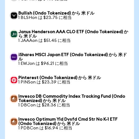
Bullish (Ondo Tokenized) から 米ドル
1 BLSHon は $23.75 に相当
Janus Henderson AAA CLO ETF (Ondo Tokenized) か
ら 米ドル
1 JAAAon は $51.45 に相当
iShares MSCI Japan ETF (Ondo Tokenized) から 米ド
ル
1 EWJon は $96.21 に相当
Pinterest (Ondo Tokenized) から 米ドル
1 PINSon は $23.39 に相当
Invesco DB Commodity Index Tracking Fund (Ondo
Tokenized) から 米ドル
1 DBCon は $28.36 に相当
Invesco Optimum Yld Dvsfd Cmd Str No K-1 ETF
(Ondo Tokenized) から 米ドル
1 PDBCon は $16.94 に相当