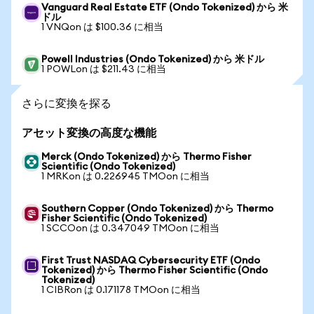
Vanguard Real Estate ETF (Ondo Tokenized) から 米
ドル
1 VNQon は $100.36 に相当
Powell Industries (Ondo Tokenized) から 米ドル
1 POWLon は $211.43 に相当
さらに変換を探る
アセット変換の高度な機能
Merck (Ondo Tokenized) から Thermo Fisher
Scientific (Ondo Tokenized)
1 MRKon は 0.226945 TMOon に相当
Southern Copper (Ondo Tokenized) から Thermo
Fisher Scientific (Ondo Tokenized)
1 SCCOon は 0.347049 TMOon に相当
First Trust NASDAQ Cybersecurity ETF (Ondo
Tokenized) から Thermo Fisher Scientific (Ondo
Tokenized)
1 CIBRon は 0.171178 TMOon に相当