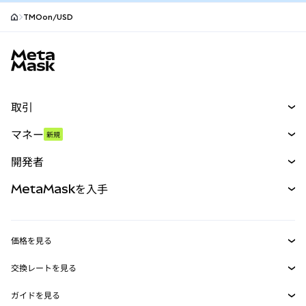
TMOon/USD
MetaMaskサイトフッター
取引
スワップ
マネー
新規
予測
新規
購入
開発者
パーペチュアル
新規
カード
ドキュメントを表示
MetaMaskを入手
RWA
mUSD
新規
ダッシュボード
トランザクションシールド
収益化
Smart Accounts Kit
Agent Wallet
新規
価格を見る
埋め込みウォレット
Snaps
ビットコインの価格
交換レートを見る
MetaMask Connect
イーサリアムの価格
報酬
新規
BTC→USD
Solanaの価格
ガイドを見る
Snaps
セキュリティ
ETH→USD