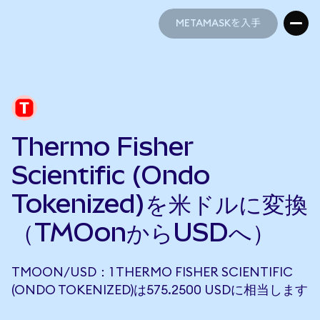
METAMASKを入手
METAMASKを入手
Thermo Fisher
Scientific (Ondo
Tokenized)を米ドルに変換
（TMOonからUSDへ）
TMOON/USD：1 THERMO FISHER SCIENTIFIC
(ONDO TOKENIZED)は575.2500 USDに相当します