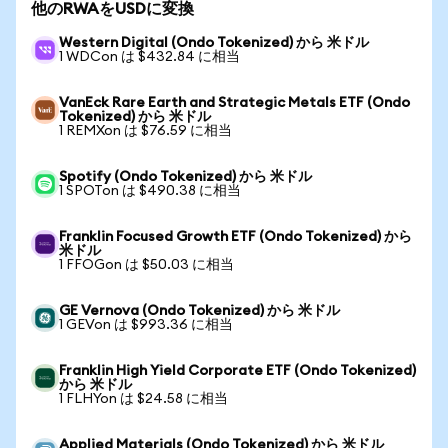
他のRWAをUSDに変換
Western Digital (Ondo Tokenized) から 米ドル
1 WDCon は $432.84 に相当
VanEck Rare Earth and Strategic Metals ETF (Ondo
Tokenized) から 米ドル
1 REMXon は $76.59 に相当
Spotify (Ondo Tokenized) から 米ドル
1 SPOTon は $490.38 に相当
Franklin Focused Growth ETF (Ondo Tokenized) から
米ドル
1 FFOGon は $50.03 に相当
GE Vernova (Ondo Tokenized) から 米ドル
1 GEVon は $993.36 に相当
Franklin High Yield Corporate ETF (Ondo Tokenized)
から 米ドル
1 FLHYon は $24.58 に相当
Applied Materials (Ondo Tokenized) から 米ドル