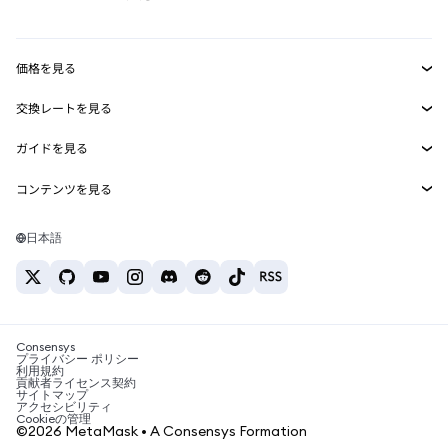
RWA
mUSD
新規
ダッシュボード
トランザクションシールド
収益化
Smart Accounts Kit
Agent Wallet
新規
価格を見る
埋め込みウォレット
Snaps
ビットコインの価格
交換レートを見る
MetaMask Connect
イーサリアムの価格
報酬
新規
BTC→USD
Solanaの価格
ガイドを見る
Snaps
セキュリティ
ETH→USD
BTCの購入
Shiba Inuの価格
USDT→INR
コンテンツを見る
Web3サービス
サポート
ETHの購入
Pepeの価格
ビットコインウォレット
BTC→USDT
SOLの購入
キャリア
Tetherの価格
Solanaウォレット
日本語
BTC→INR
PEPEの購入
お問い合わせ
USDCの価格
おすすめの暗号資産カード
ETH→USDT
USDTの購入
Chanlinkの価格
おすすめのモバイル暗号資産ウォレット
USDT→PHP
USDCの購入
Polymarketとは？
BTC→EUR
SHIBの購入
Consensys
税制関連ニュース
プライバシー ポリシー
利用規約
BNBの購入
貢献者ライセンス契約
暗号資産の購入方法は？
サイトマップ
アクセシビリティ
ビットコインを売るには？
Cookieの管理
©2026 MetaMask • A Consensys Formation