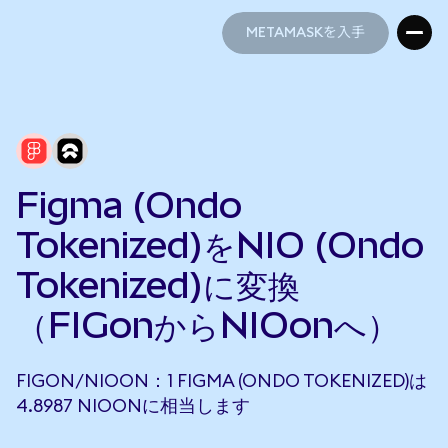
METAMASKを入手
METAMASKを入手
Figma (Ondo
Tokenized)をNIO (Ondo
Tokenized)に変換
（FIGonからNIOonへ）
FIGON/NIOON：1 FIGMA (ONDO TOKENIZED)は
4.8987 NIOONに相当します