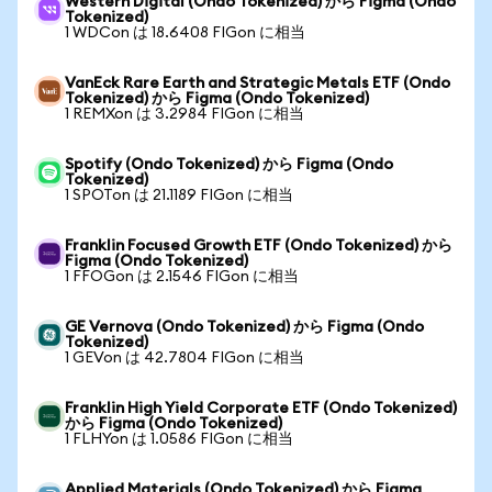
Western Digital (Ondo Tokenized) から Figma (Ondo
Tokenized)
1 WDCon は 18.6408 FIGon に相当
VanEck Rare Earth and Strategic Metals ETF (Ondo
Tokenized) から Figma (Ondo Tokenized)
1 REMXon は 3.2984 FIGon に相当
Spotify (Ondo Tokenized) から Figma (Ondo
Tokenized)
1 SPOTon は 21.1189 FIGon に相当
Franklin Focused Growth ETF (Ondo Tokenized) から
Figma (Ondo Tokenized)
1 FFOGon は 2.1546 FIGon に相当
GE Vernova (Ondo Tokenized) から Figma (Ondo
Tokenized)
1 GEVon は 42.7804 FIGon に相当
Franklin High Yield Corporate ETF (Ondo Tokenized)
から Figma (Ondo Tokenized)
1 FLHYon は 1.0586 FIGon に相当
Applied Materials (Ondo Tokenized) から Figma