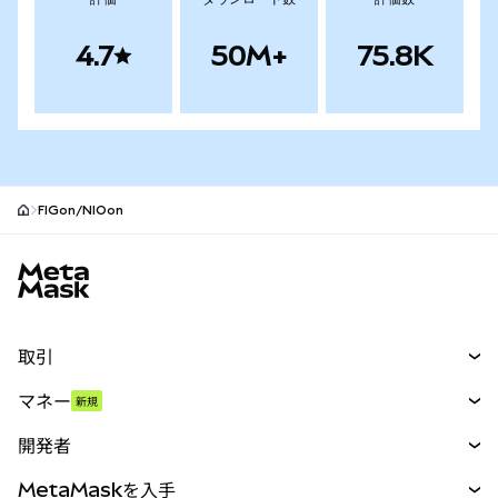
4.7
50M+
75.8K
FIGon/NIOon
MetaMaskサイトフッター
取引
スワップ
マネー
新規
予測
新規
購入
開発者
パーペチュアル
新規
カード
ドキュメントを表示
MetaMaskを入手