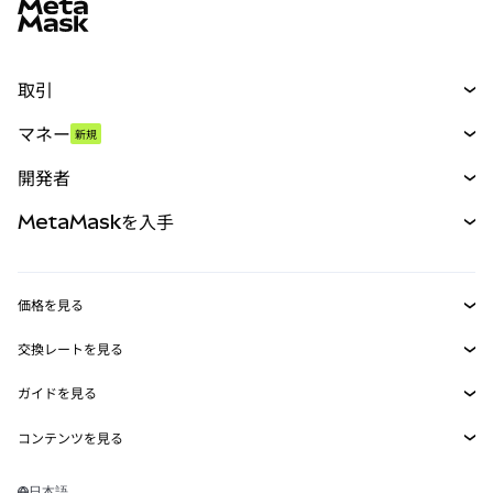
取引
スワップ
マネー
新規
予測
新規
購入
開発者
パーペチュアル
新規
カード
ドキュメントを表示
MetaMaskを入手
RWA
mUSD
新規
ダッシュボード
トランザクションシールド
収益化
Smart Accounts Kit
Agent Wallet
新規
価格を見る
埋め込みウォレット
Snaps
ビットコインの価格
交換レートを見る
MetaMask Connect
イーサリアムの価格
報酬
新規
BTC→USD
Solanaの価格
ガイドを見る
Snaps
セキュリティ
ETH→USD
BTCの購入
Shiba Inuの価格
USDT→INR
コンテンツを見る
Web3サービス
サポート
ETHの購入
Pepeの価格
ビットコインウォレット
BTC→USDT
SOLの購入
キャリア
Tetherの価格
Solanaウォレット
日本語