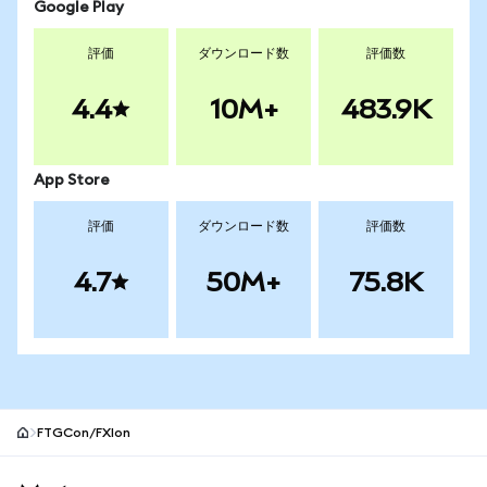
Google Play
評価
ダウンロード数
評価数
4.4
10M+
483.9K
App Store
評価
ダウンロード数
評価数
4.7
50M+
75.8K
FTGCon/FXIon
MetaMaskサイトフッター