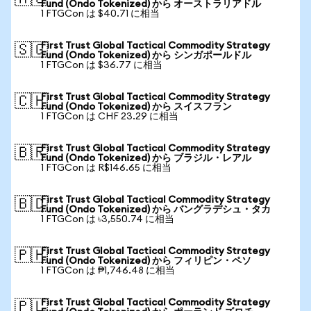
Fund (Ondo Tokenized) から オーストラリアドル
1 FTGCon は $40.71 に相当
First Trust Global Tactical Commodity Strategy
🇸🇬
Fund (Ondo Tokenized) から シンガポールドル
1 FTGCon は $36.77 に相当
First Trust Global Tactical Commodity Strategy
🇨🇭
Fund (Ondo Tokenized) から スイスフラン
1 FTGCon は CHF 23.29 に相当
First Trust Global Tactical Commodity Strategy
🇧🇷
Fund (Ondo Tokenized) から ブラジル・レアル
1 FTGCon は R$146.65 に相当
First Trust Global Tactical Commodity Strategy
🇧🇩
Fund (Ondo Tokenized) から バングラデシュ・タカ
1 FTGCon は ৳3,550.74 に相当
First Trust Global Tactical Commodity Strategy
🇵🇭
Fund (Ondo Tokenized) から フィリピン・ペソ
1 FTGCon は ₱1,746.48 に相当
First Trust Global Tactical Commodity Strategy
🇵🇱