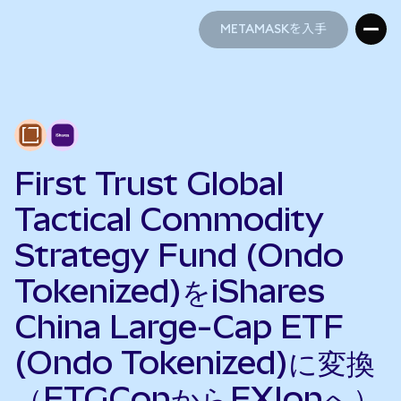
METAMASKを入手
METAMASKを入手
First Trust Global
Tactical Commodity
Strategy Fund (Ondo
Tokenized)をiShares
China Large-Cap ETF
(Ondo Tokenized)に変換
（FTGConからFXIonへ）