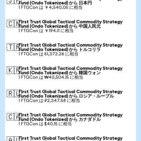
🇯🇵
Fund (Ondo Tokenized) から 日本円
1 FTGCon は ￥4,540.05 に相当
First Trust Global Tactical Commodity Strategy
🇨🇳
Fund (Ondo Tokenized) から 中国人民元
1 FTGCon は ￥194.11 に相当
First Trust Global Tactical Commodity Strategy
🇹🇷
Fund (Ondo Tokenized) から トルコリラ
1 FTGCon は ₺1,372.26 に相当
First Trust Global Tactical Commodity Strategy
🇰🇷
Fund (Ondo Tokenized) から 韓国ウォン
1 FTGCon は ₩40,504.15 に相当
First Trust Global Tactical Commodity Strategy
🇷🇺
Fund (Ondo Tokenized) から ロシア・ルーブル
1 FTGCon は ₽2,347.58 に相当
First Trust Global Tactical Commodity Strategy
🇨🇦
Fund (Ondo Tokenized) から カナダドル
1 FTGCon は $40.15 に相当
First Trust Global Tactical Commodity Strategy
🇦🇺