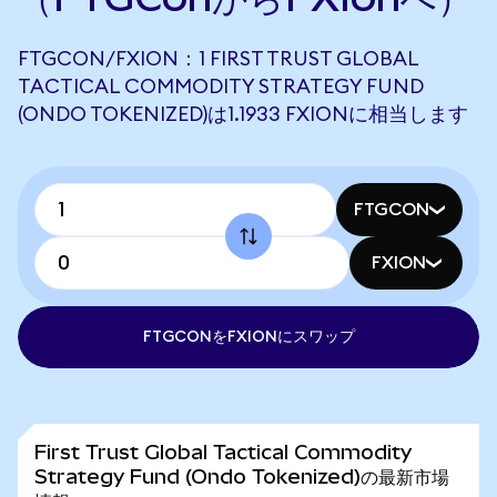
FTGCON/FXION：1 FIRST TRUST GLOBAL
TACTICAL COMMODITY STRATEGY FUND
(ONDO TOKENIZED)は1.1933 FXIONに相当します
FTGCON
FXION
FTGCONをFXIONにスワップ
First Trust Global Tactical Commodity
Strategy Fund (Ondo Tokenized)の最新市場