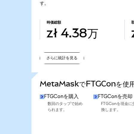
す。
時価総額
zł 4.38万
さらに統計を見る
さらに統計を見る
MetaMaskでFTGConを
FTGConを購入
FTGConを売却
数回のタップで始め
FTGConを現金に
られます。
換します。