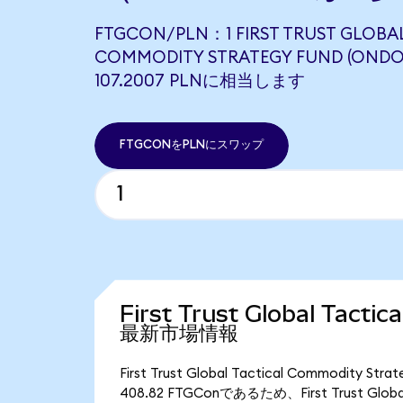
FTGCON/PLN：1 FIRST TRUST GLOBA
COMMODITY STRATEGY FUND (ONDO
107.2007 PLNに相当します
FTGCONをPLNにスワップ
First Trust Global Tacti
最新市場情報
First Trust Global Tactical Commodi
408.82 FTGConであるため、First Trust Globa