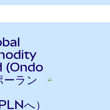
obal
modity
d (Ondo
をポーラン
PLNへ）