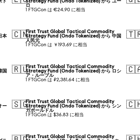
 米ド
Strategy Fund (Ondo Tokenized) から ユー
ロ
1 FTGCon は €24.90 に相当
First Trust Global Tactical Commodity
🇨🇳
🇹
 日本
Strategy Fund (Ondo Tokenized) から 中国
人民元
1 FTGCon は ￥193.69 に相当
First Trust Global Tactical Commodity
🇷🇺
🇨
 韓国
Strategy Fund (Ondo Tokenized) から ロシ
ア・ルーブル
1 FTGCon は ₽2,381.64 に相当
First Trust Global Tactical Commodity
🇸🇬
🇨
 オー
Strategy Fund (Ondo Tokenized) から シン
ガポールドル
1 FTGCon は $36.83 に相当
First Trust Global Tactical Commodity
🇧🇩
🇵