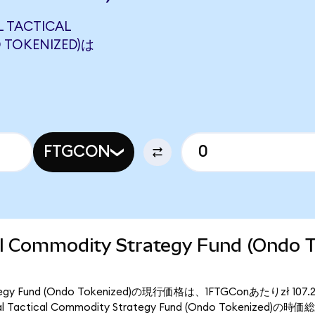
L TACTICAL
 TOKENIZED)は
FTGCON
cal Commodity Strategy Fund (Ondo 
ty Strategy Fund (Ondo Tokenized)の現行価格は、1FTGConあたりzł
l Tactical Commodity Strategy Fund (Ondo Tokenized)