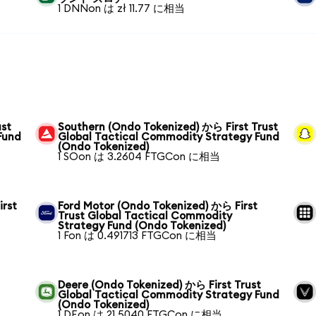
1 DNNon は zł 11.77 に相当
ust
Southern (Ondo Tokenized) から First Trust
Fund
Global Tactical Commodity Strategy Fund
(Ondo Tokenized)
1 SOon は 3.2604 FTGCon に相当
irst
Ford Motor (Ondo Tokenized) から First
Trust Global Tactical Commodity
Strategy Fund (Ondo Tokenized)
1 Fon は 0.491713 FTGCon に相当
ら
Deere (Ondo Tokenized) から First Trust
Global Tactical Commodity Strategy Fund
(Ondo Tokenized)
1 DEon は 21.5040 FTGCon に相当