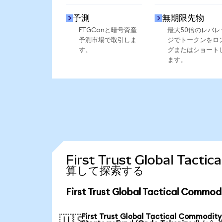
予測
無期限先物
FTGConと暗号資産
最大50倍のレバレ
予測市場で取引しま
ジでトークンをロ
す。
グまたはショート
ます。
First Trust Global Tac
算して探索する
First Trust Global Tactical Co
First Trust Global Tactical Commodity
🇺🇸