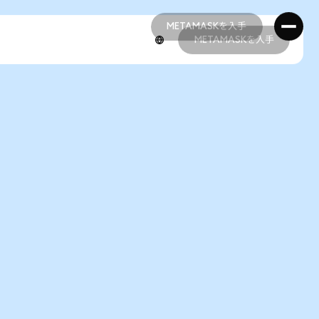
METAMASKを入手
METAMASKを入手
METAMASKを入手
METAMASKを入手