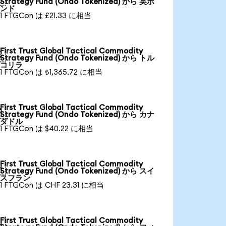
Strategy Fund (Ondo Tokenized) から 英ポ
ンド
1 FTGCon は £21.33 に相当
First Trust Global Tactical Commodity

Strategy Fund (Ondo Tokenized) から トル
コリラ
1 FTGCon は ₺1,365.72 に相当
First Trust Global Tactical Commodity

Strategy Fund (Ondo Tokenized) から カナ
ダドル
1 FTGCon は $40.22 に相当
First Trust Global Tactical Commodity

Strategy Fund (Ondo Tokenized) から スイ
スフラン
1 FTGCon は CHF 23.31 に相当
First Trust Global Tactical Commodity
