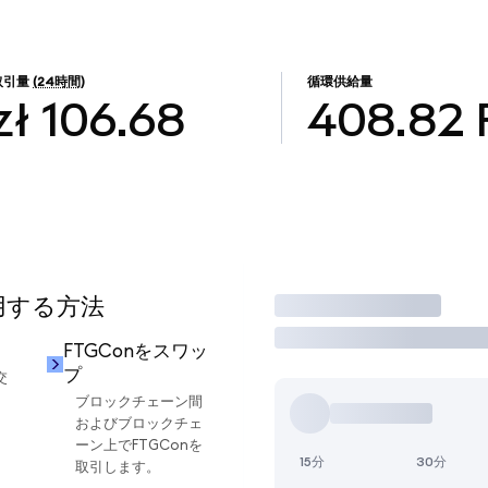
取引量
(24時間)
循環供給量
zł 106.68
408.82
使用する方法
取引
FTGConをスワッ
プ
交
ブロックチェーン間
およびブロックチェ
ーン上でFTGConを
15分
30分
取引します。