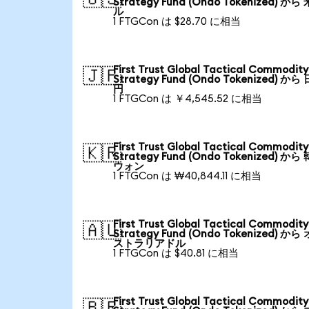
Strategy Fund (Ondo Tokenized) から
ル
1 FTGCon は $28.70 に相当
First Trust Global Tactical Commodity
🇯🇵
Strategy Fund (Ondo Tokenized) から
円
1 FTGCon は ￥4,545.52 に相当
First Trust Global Tactical Commodity
🇰🇷
Strategy Fund (Ondo Tokenized) から
ウォン
1 FTGCon は ₩40,844.11 に相当
First Trust Global Tactical Commodity
🇦🇺
Strategy Fund (Ondo Tokenized) から
ストラリアドル
1 FTGCon は $40.81 に相当
First Trust Global Tactical Commodity
🇧🇷