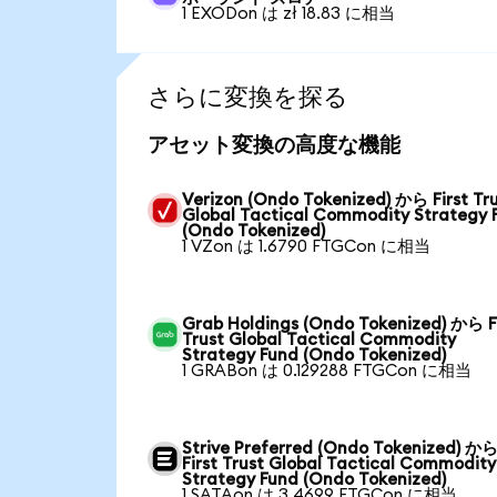
1 EXODon は zł 18.83 に相当
さらに変換を探る
アセット変換の高度な機能
Verizon (Ondo Tokenized) から First Tr
Global Tactical Commodity Strategy 
(Ondo Tokenized)
1 VZon は 1.6790 FTGCon に相当
Grab Holdings (Ondo Tokenized) から F
Trust Global Tactical Commodity
Strategy Fund (Ondo Tokenized)
1 GRABon は 0.129288 FTGCon に相当
Strive Preferred (Ondo Tokenized) か
First Trust Global Tactical Commodity
Strategy Fund (Ondo Tokenized)
1 SATAon は 3.4699 FTGCon に相当