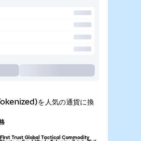
ndo Tokenized)を人気の通貨に換
価格
First Trust Global Tactical Commodity
