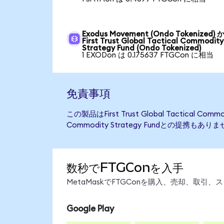
Exodus Movement (Ondo Tokenized) 
First Trust Global Tactical Commodity
Strategy Fund (Ondo Tokenized)
1 EXODon は 0.175637 FTGCon に相当
免責事項
この製品はFirst Trust Global Tactical 
Commodity Strategy Fundと
数秒でFTGConを入手
MetaMaskでFTGConを購入、売却、取
Google Play