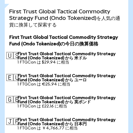
First Trust Global Tactical Commodity
Strategy Fund (Ondo Tokenized)を人気の通
貨に換算して探索する
First Trust Global Tactical Commodity Strategy
Fund (Ondo Tokenized)の今日の換算価格
First Trust Global Tactical Commodity Strategy
🇺🇸
Fund (Ondo Tokenized) から 米ドル
1 FTGCon は $29.94 に相当
First Trust Global Tactical Commodity Strategy
🇪🇺
Fund (Ondo Tokenized) から ユーロ
1 FTGCon は €25.94 に相当
First Trust Global Tactical Commodity Strategy
🇬🇧
Fund (Ondo Tokenized) から 英ポンド
1 FTGCon は £22.16 に相当
First Trust Global Tactical Commodity Strategy
🇯🇵
Fund (Ondo Tokenized) から 日本円
1 FTGCon は ￥4,766.77 に相当