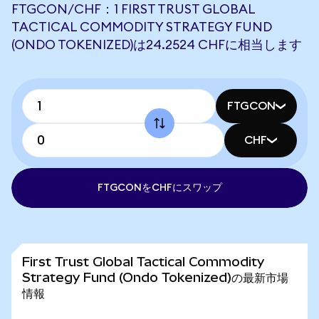
FTGCON/CHF：1 FIRST TRUST GLOBAL
TACTICAL COMMODITY STRATEGY FUND
(ONDO TOKENIZED)は24.2524 CHFに相当します
FTGCON
CHF
FTGCONをCHFにスワップ
First Trust Global Tactical Commodity
Strategy Fund (Ondo Tokenized)の最新市場
情報