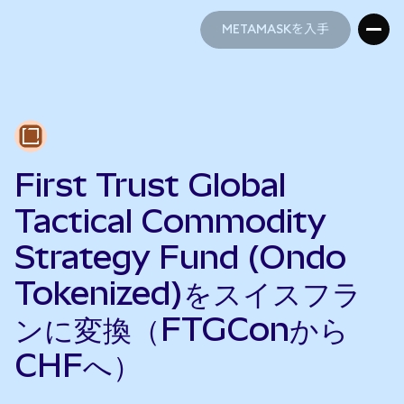
METAMASKを入手
METAMASKを入手
First Trust Global
Tactical Commodity
Strategy Fund (Ondo
Tokenized)をスイスフラ
ンに変換（FTGConから
CHFへ）