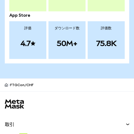
App Store
評価
ダウンロード数
評価数
4.7
50M+
75.8K
FTGCon/CHF
MetaMaskサイトフッター
取引
スワップ