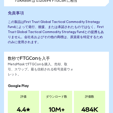
1 GRABon は 0.120594 FTGCon に相当
免責事項
この製品はFirst Trust Global Tactical Commodity Strategy
Fundによって発行、後援、または承認されたものではなく、First
Trust Global Tactical Commodity Strategy Fundとの提携もあ
りません。会社名およびその他の商標は、原資産を特定するため
のみに使用されます。
数秒でFTGConを入手
MetaMaskでFTGConを購入、売却、取
引、スワップ。最も信頼される暗号資産ウォ
レット。
Google Play
評価
ダウンロード数
評価数
4.4
10M+
484K