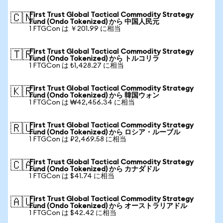
First Trust Global Tactical Commodity Strategy
🇨🇳
Fund (Ondo Tokenized) から 中国人民元
1 FTGCon は ￥201.99 に相当
First Trust Global Tactical Commodity Strategy
🇹🇷
Fund (Ondo Tokenized) から トルコリラ
1 FTGCon は ₺1,428.27 に相当
First Trust Global Tactical Commodity Strategy
🇰🇷
Fund (Ondo Tokenized) から 韓国ウォン
1 FTGCon は ₩42,456.34 に相当
First Trust Global Tactical Commodity Strategy
🇷🇺
Fund (Ondo Tokenized) から ロシア・ルーブル
1 FTGCon は ₽2,469.58 に相当
First Trust Global Tactical Commodity Strategy
🇨🇦
Fund (Ondo Tokenized) から カナダドル
1 FTGCon は $41.74 に相当
First Trust Global Tactical Commodity Strategy
🇦🇺
Fund (Ondo Tokenized) から オーストラリアドル
1 FTGCon は $42.42 に相当