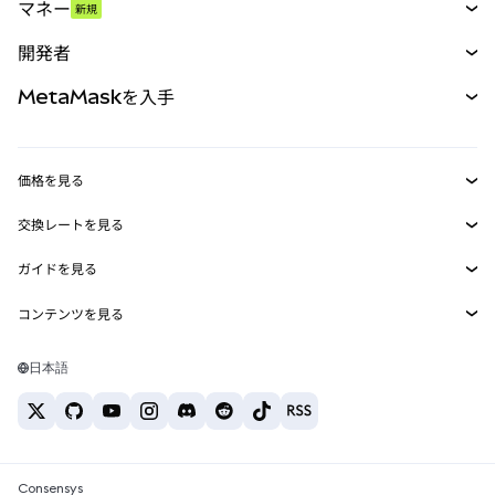
マネー
新規
予測
新規
購入
開発者
パーペチュアル
新規
カード
ドキュメントを表示
MetaMaskを入手
RWA
mUSD
新規
ダッシュボード
トランザクションシールド
収益化
Smart Accounts Kit
Agent Wallet
新規
価格を見る
埋め込みウォレット
Snaps
ビットコインの価格
交換レートを見る
MetaMask Connect
イーサリアムの価格
報酬
新規
BTC→USD
Solanaの価格
ガイドを見る
Snaps
セキュリティ
ETH→USD
BTCの購入
Shiba Inuの価格
USDT→INR
コンテンツを見る
Web3サービス
サポート
ETHの購入
Pepeの価格
ビットコインウォレット
BTC→USDT
SOLの購入
キャリア
Tetherの価格
Solanaウォレット
日本語
BTC→INR
PEPEの購入
お問い合わせ
USDCの価格
おすすめの暗号資産カード
ETH→USDT
USDTの購入
Chanlinkの価格
おすすめのモバイル暗号資産ウォレット
USDT→PHP
USDCの購入
Polymarketとは？
BTC→EUR
SHIBの購入
Consensys