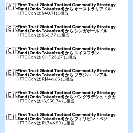
First Trust Global Tactical Commodity Strategy
🇦🇺
Fund (Ondo Tokenized) から オーストラリアドル
1 FTGCon は $40.71 に相当
First Trust Global Tactical Commodity Strategy
🇸🇬
Fund (Ondo Tokenized) から シンガポールドル
1 FTGCon は $36.77 に相当
First Trust Global Tactical Commodity Strategy
🇨🇭
Fund (Ondo Tokenized) から スイスフラン
1 FTGCon は CHF 23.27 に相当
First Trust Global Tactical Commodity Strategy
🇧🇷
Fund (Ondo Tokenized) から ブラジル・レアル
1 FTGCon は R$146.65 に相当
First Trust Global Tactical Commodity Strategy
🇧🇩
Fund (Ondo Tokenized) から バングラデシュ・タカ
1 FTGCon は ৳3,550.74 に相当
First Trust Global Tactical Commodity Strategy
🇵🇭
Fund (Ondo Tokenized) から フィリピン・ペソ
1 FTGCon は ₱1,746.53 に相当