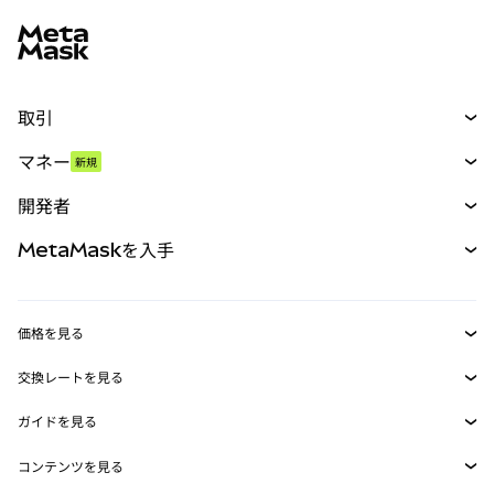
MetaMaskサイトフッター
取引
スワップ
マネー
新規
予測
新規
購入
開発者
パーペチュアル
新規
カード
ドキュメントを表示
MetaMaskを入手
RWA
mUSD
新規
ダッシュボード
トランザクションシールド
収益化
Smart Accounts Kit
Agent Wallet
新規
価格を見る
埋め込みウォレット
Snaps
ビットコインの価格
交換レートを見る
MetaMask Connect
イーサリアムの価格
報酬
新規
BTC→USD
Solanaの価格
ガイドを見る
Snaps
セキュリティ
ETH→USD
BTCの購入
Shiba Inuの価格
USDT→INR
コンテンツを見る
Web3サービス
サポート
ETHの購入
Pepeの価格
ビットコインウォレット