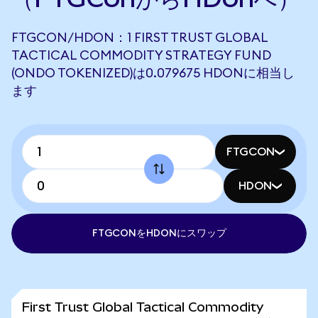
FTGCON/HDON：1 FIRST TRUST GLOBAL
TACTICAL COMMODITY STRATEGY FUND
(ONDO TOKENIZED)は0.079675 HDONに相当し
ます
FTGCON
HDON
FTGCONをHDONにスワップ
First Trust Global Tactical Commodity