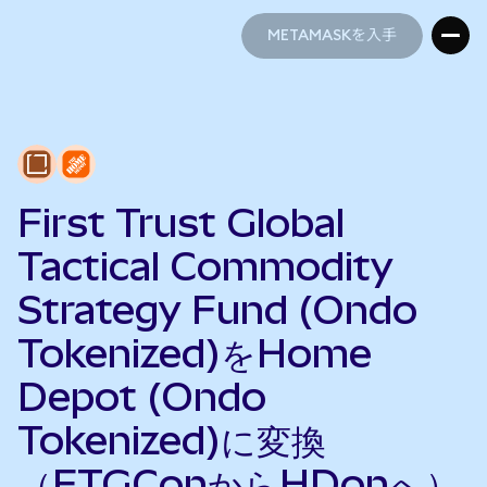
METAMASKを入手
METAMASKを入手
First Trust Global
Tactical Commodity
Strategy Fund (Ondo
Tokenized)をHome
Depot (Ondo
Tokenized)に変換
（FTGConからHDonへ）