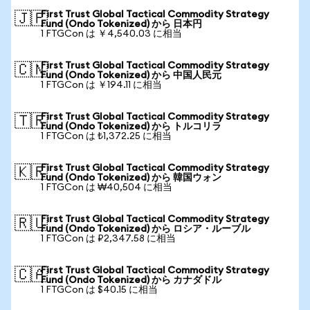
First Trust Global Tactical Commodity Strategy
🇯🇵
Fund (Ondo Tokenized) から 日本円
1 FTGCon は ￥4,540.03 に相当
First Trust Global Tactical Commodity Strategy
🇨🇳
Fund (Ondo Tokenized) から 中国人民元
1 FTGCon は ￥194.11 に相当
First Trust Global Tactical Commodity Strategy
🇹🇷
Fund (Ondo Tokenized) から トルコリラ
1 FTGCon は ₺1,372.25 に相当
First Trust Global Tactical Commodity Strategy
🇰🇷
Fund (Ondo Tokenized) から 韓国ウォン
1 FTGCon は ₩40,504 に相当
First Trust Global Tactical Commodity Strategy
🇷🇺
Fund (Ondo Tokenized) から ロシア・ルーブル
1 FTGCon は ₽2,347.58 に相当
First Trust Global Tactical Commodity Strategy
🇨🇦
Fund (Ondo Tokenized) から カナダドル
1 FTGCon は $40.15 に相当