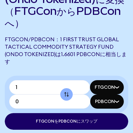
（FTGConからPDBCon
へ）
FTGCON/PDBCON：1 FIRST TRUST GLOBAL
TACTICAL COMMODITY STRATEGY FUND
(ONDO TOKENIZED)は1.6601 PDBCONに相当しま
す
FTGCON
PDBCON
FTGCONをPDBCONにスワップ