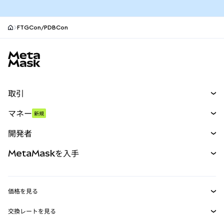
FTGCon/PDBCon
MetaMaskサイトフッター
取引
スワップ
マネー
新規
予測
新規
購入
開発者
パーペチュアル
新規
カード
ドキュメントを表示
MetaMaskを入手
RWA
mUSD
新規
ダッシュボード
トランザクションシールド
収益化
Smart Accounts Kit
Agent Wallet
新規
価格を見る
埋め込みウォレット
Snaps
ビットコインの価格
交換レートを見る
MetaMask Connect
イーサリアムの価格
報酬
新規
BTC→USD