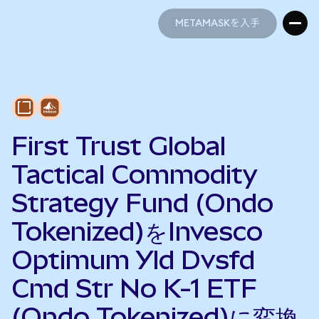
METAMASKを入手
METAMASKを入手
First Trust Global
Tactical Commodity
Strategy Fund (Ondo
Tokenized)をInvesco
Optimum Yld Dvsfd
Cmd Str No K-1 ETF
(Ondo Tokenized)に変換