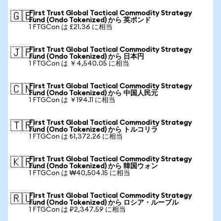
First Trust Global Tactical Commodity Strategy
🇬🇧
Fund (Ondo Tokenized) から 英ポンド
1 FTGCon は £21.36 に相当
First Trust Global Tactical Commodity Strategy
🇯🇵
Fund (Ondo Tokenized) から 日本円
1 FTGCon は ￥4,540.05 に相当
First Trust Global Tactical Commodity Strategy
🇨🇳
Fund (Ondo Tokenized) から 中国人民元
1 FTGCon は ￥194.11 に相当
First Trust Global Tactical Commodity Strategy
🇹🇷
Fund (Ondo Tokenized) から トルコリラ
1 FTGCon は ₺1,372.26 に相当
First Trust Global Tactical Commodity Strategy
🇰🇷
Fund (Ondo Tokenized) から 韓国ウォン
1 FTGCon は ₩40,504.15 に相当
First Trust Global Tactical Commodity Strategy
🇷🇺
Fund (Ondo Tokenized) から ロシア・ルーブル
1 FTGCon は ₽2,347.59 に相当