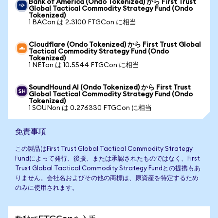
Bank of America (Ondo Tokenized) から First Trust
Global Tactical Commodity Strategy Fund (Ondo
Tokenized)
1 BACon は 2.3100 FTGCon に相当
Cloudflare (Ondo Tokenized) から First Trust Global
Tactical Commodity Strategy Fund (Ondo
Tokenized)
1 NETon は 10.5544 FTGCon に相当
SoundHound AI (Ondo Tokenized) から First Trust
Global Tactical Commodity Strategy Fund (Ondo
Tokenized)
1 SOUNon は 0.276330 FTGCon に相当
免責事項
この製品はFirst Trust Global Tactical Commodity Strategy
Fundによって発行、後援、または承認されたものではなく、First
Trust Global Tactical Commodity Strategy Fundとの提携もあ
りません。会社名およびその他の商標は、原資産を特定するため
のみに使用されます。