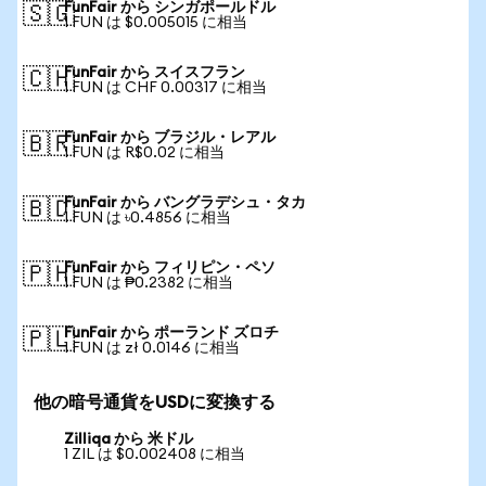
FunFair から シンガポールドル
🇸🇬
1 FUN は $0.005015 に相当
FunFair から スイスフラン
🇨🇭
1 FUN は CHF 0.00317 に相当
FunFair から ブラジル・レアル
🇧🇷
1 FUN は R$0.02 に相当
FunFair から バングラデシュ・タカ
🇧🇩
1 FUN は ৳0.4856 に相当
FunFair から フィリピン・ペソ
🇵🇭
1 FUN は ₱0.2382 に相当
FunFair から ポーランド ズロチ
🇵🇱
1 FUN は zł 0.0146 に相当
他の暗号通貨をUSDに変換する
Zilliqa から 米ドル
1 ZIL は $0.002408 に相当