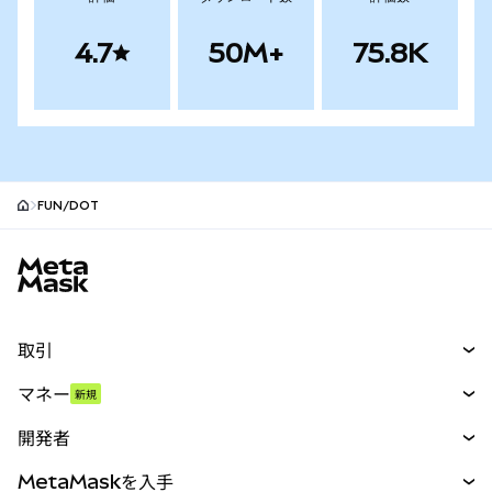
4.7
50M+
75.8K
FUN/DOT
MetaMaskサイトフッター
取引
スワップ
マネー
新規
予測
新規
購入
開発者
パーペチュアル
新規
カード
ドキュメントを表示
MetaMaskを入手
RWA