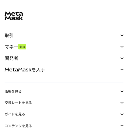
MetaMaskサイトフッター
取引
スワップ
マネー
新規
予測
新規
購入
開発者
パーペチュアル
新規
カード
ドキュメントを表示
MetaMaskを入手
RWA
mUSD
新規
ダッシュボード
トランザクションシールド
収益化
Smart Accounts Kit
Agent Wallet
新規
価格を見る
埋め込みウォレット
Snaps
ビットコインの価格
交換レートを見る
MetaMask Connect
イーサリアムの価格
報酬
新規
BTC→USD
Solanaの価格
ガイドを見る
Snaps
セキュリティ
ETH→USD
BTCの購入
Shiba Inuの価格
USDT→INR
コンテンツを見る
Web3サービス
サポート
ETHの購入