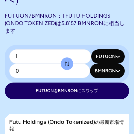
FUTUON/BMNRON：1 FUTU HOLDINGS
(ONDO TOKENIZED)は5.8157 BMNRONに相当し
ます
FUTUON
BMNRON
FUTUONをBMNRONにスワップ
Futu Holdings (Ondo Tokenized)の最新市場情
報