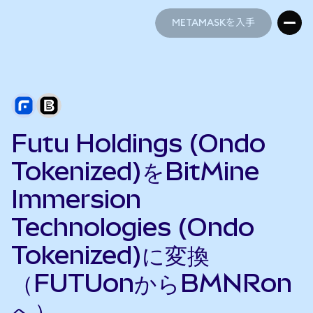
METAMASKを入手
METAMASKを入手
Futu Holdings (Ondo
Tokenized)をBitMine
Immersion
Technologies (Ondo
Tokenized)に変換
（FUTUonからBMNRon
へ）