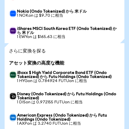
Nokia (Ondo Tokenized) から 米ドル
1 NOKon は $9.70 に相当
iShares MSCI South Korea ETF (Ondo Tokenized) か
ら 米ドル
1 EWYon は $165.63 に相当
さらに変換を探る
アセット変換の高度な機能
iBoxx $ High Yield Corporate Bond ETF (Ondo
Tokenized) から Futu Holdings (Ondo Tokenized)
1 HYGon は 0.784924 FUTUon に相当
Disney (Ondo Tokenized) から Futu Holdings (Ondo
Tokenized)
1 DISon は 0.972155 FUTUon に相当
American Express (Ondo Tokenized) から Futu
Holdings (Ondo Tokenized)
1 AXPon は 3.2740 FUTUon に相当