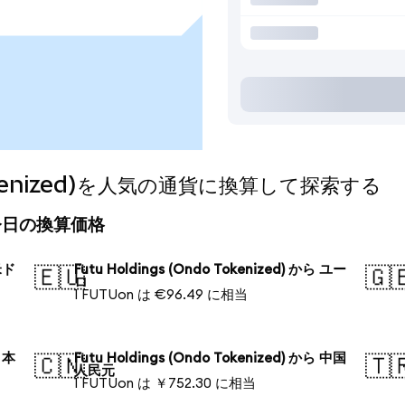
 Tokenized)を人気の通貨に換算して探索する
ed)の今日の換算価格
 米ド
Futu Holdings (Ondo Tokenized) から ユー
🇪🇺
🇬
ロ
1 FUTUon は €96.49 に相当
 日本
Futu Holdings (Ondo Tokenized) から 中国
🇨🇳
🇹
人民元
1 FUTUon は ￥752.30 に相当