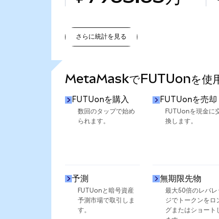
さらに統計を見る
さらに統計を見る
MetaMaskでFUTUonを
FUTUonを購入
FUTUonを売却
数回のタップで始め
FUTUonを現金に
られます。
換します。
予測
無期限先物
FUTUonと暗号資産
最大50倍のレバレ
予測市場で取引しま
ジでトークンをロ
す。
グまたはショート