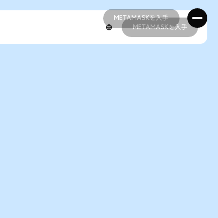
METAMASKを入手
METAMASKを入手
METAMASKを入手
METAMASKを入手