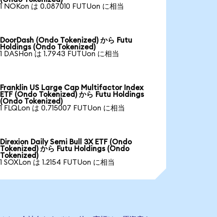
1 NOKon は 0.087010 FUTUon に相当
DoorDash (Ondo Tokenized) から Futu
Holdings (Ondo Tokenized)
1 DASHon は 1.7943 FUTUon に相当
Franklin US Large Cap Multifactor Index
ETF (Ondo Tokenized) から Futu Holdings
(Ondo Tokenized)
1 FLQLon は 0.715007 FUTUon に相当
Direxion Daily Semi Bull 3X ETF (Ondo
Tokenized) から Futu Holdings (Ondo
Tokenized)
1 SOXLon は 1.2154 FUTUon に相当