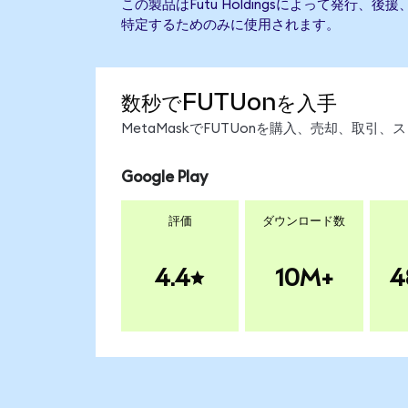
この製品はFutu Holdingsによって発行
特定するためのみに使用されます。
数秒でFUTUonを入手
MetaMaskでFUTUonを購入、売却、取
Google Play
評価
ダウンロード数
4.4
10M+
4