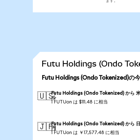
ます。
Futu Holdings (Ondo
Futu Holdings (Ondo Tokeniz
Futu Holdings (Ondo Tokenized) から
🇺🇸
ル
1 FUTUon は $111.48 に相当
Futu Holdings (Ondo Tokenized) から
🇯🇵
円
1 FUTUon は ￥17,577.48 に相当