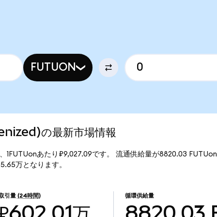
FUTUON
okenized)の最新市場情報
行価格は、1FUTUonあたり₽9,027.09です。 流通供給量が8820.03 FUT
7965.65万となります。
取引量
(24時間)
循環供給量
₽602.01万
8820.03