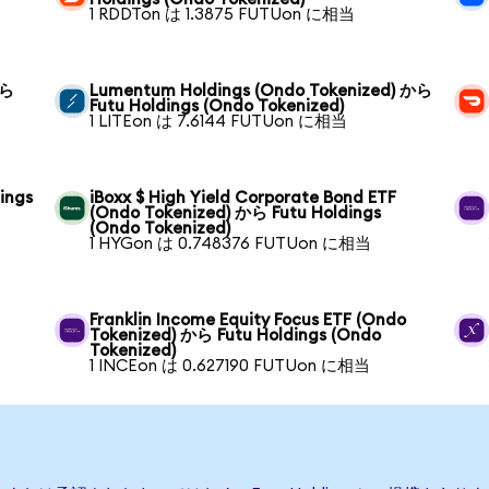
1 RDDTon は 1.3875 FUTUon に相当
から
Lumentum Holdings (Ondo Tokenized) から
Futu Holdings (Ondo Tokenized)
1 LITEon は 7.6144 FUTUon に相当
ings
iBoxx $ High Yield Corporate Bond ETF
(Ondo Tokenized) から Futu Holdings
(Ondo Tokenized)
1 HYGon は 0.748376 FUTUon に相当
Franklin Income Equity Focus ETF (Ondo
Tokenized) から Futu Holdings (Ondo
Tokenized)
1 INCEon は 0.627190 FUTUon に相当