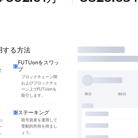
使用する方法
取引
FUTUonをスワッ
プ
交
ブロックチェーン間
およびブロックチェ
ーン上でFUTUonを
15分
30分
取引します。
ステーキング
ッ
暗号資産を運用して
ン
受動的所得を得まし
し
ょう。