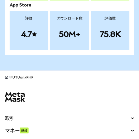
App Store
評価
ダウンロード数
評価数
4.7
50M+
75.8K
FUTUon/PHP
MetaMaskサイトフッター
取引
スワップ
マネー
新規
予測
新規
購入