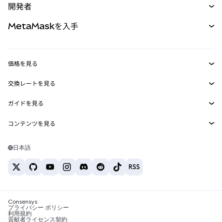
開発者
パーペチュアル
新規
カード
ドキュメントを表示
MetaMaskを入手
RWA
mUSD
新規
ダッシュボード
トランザクションシールド
収益化
Smart Accounts Kit
Agent Wallet
新規
価格を見る
埋め込みウォレット
Snaps
ビットコインの価格
交換レートを見る
MetaMask Connect
イーサリアムの価格
報酬
新規
BTC→USD
Solanaの価格
ガイドを見る
Snaps
セキュリティ
ETH→USD
BTCの購入
Shiba Inuの価格
USDT→INR
コンテンツを見る
Web3サービス
サポート
ETHの購入
Pepeの価格
ビットコインウォレット
BTC→USDT
SOLの購入
キャリア
Tetherの価格
Solanaウォレット
日本語
BTC→INR
PEPEの購入
お問い合わせ
USDCの価格
おすすめの暗号資産カード
ETH→USDT
USDTの購入
Chanlinkの価格
おすすめのモバイル暗号資産ウォレット
USDT→PHP
USDCの購入
Polymarketとは？
BTC→EUR
SHIBの購入
Consensys
税制関連ニュース
プライバシー ポリシー
利用規約
BNBの購入
貢献者ライセンス契約
暗号資産の購入方法は？