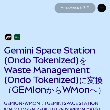
METAMASKを入手
METAMASKを入手
Gemini Space Station
(Ondo Tokenized)を
Waste Management
(Ondo Tokenized)に変換
（GEMIonからWMonへ）
GEMION/WMON：1 GEMINI SPACE STATION
(ONDO TOKENIZED)は0.017903 WMONに相当し