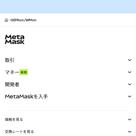
GEMIon/WMon
MetaMaskサイトフッター
取引
スワップ
マネー
新規
予測
新規
購入
開発者
パーペチュアル
新規
カード
ドキュメントを表示
MetaMaskを入手
RWA
mUSD
新規
ダッシュボード
トランザクションシールド
収益化
Smart Accounts Kit
Agent Wallet
新規
価格を見る
埋め込みウォレット
Snaps
ビットコインの価格
交換レートを見る
MetaMask Connect
イーサリアムの価格
報酬
新規