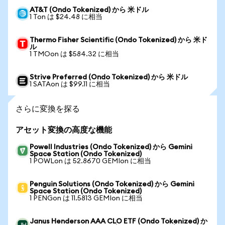
AT&T (Ondo Tokenized) から 米ドル
1 Ton は $24.48 に相当
Thermo Fisher Scientific (Ondo Tokenized) から 米ド
ル
1 TMOon は $584.32 に相当
Strive Preferred (Ondo Tokenized) から 米ドル
1 SATAon は $99.11 に相当
さらに変換を探る
アセット変換の高度な機能
Powell Industries (Ondo Tokenized) から Gemini
Space Station (Ondo Tokenized)
1 POWLon は 52.8670 GEMIon に相当
Penguin Solutions (Ondo Tokenized) から Gemini
Space Station (Ondo Tokenized)
1 PENGon は 11.5813 GEMIon に相当
Janus Henderson AAA CLO ETF (Ondo Tokenized) か